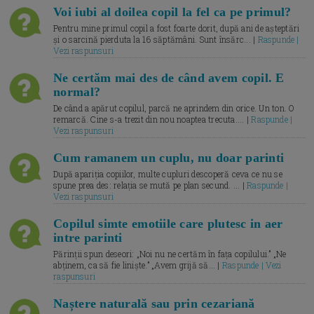
Voi iubi al doilea copil la fel ca pe primul?
Pentru mine primul copil a fost foarte dorit, după ani de așteptări
și o sarcină pierduta la 16 săptămâni. Sunt însărc... |
Raspunde |
Vezi raspunsuri
Ne certăm mai des de când avem copil. E
normal?
De când a apărut copilul, parcă ne aprindem din orice. Un ton. O
remarcă. Cine s-a trezit din nou noaptea trecuta.... |
Raspunde |
Vezi raspunsuri
Cum ramanem un cuplu, nu doar parinti
După apariția copiilor, multe cupluri descoperă ceva ce nu se
spune prea des: relația se mută pe plan secund. ... |
Raspunde |
Vezi raspunsuri
Copilul simte emotiile care plutesc in aer
intre parinti
Părinții spun deseori: „Noi nu ne certăm în fața copilului.” „Ne
abținem, ca să fie liniște.” „Avem grijă să... |
Raspunde | Vezi
raspunsuri
Naștere naturală sau prin cezariană