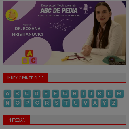
INDEX CUVINTE CHEIE
A
B
C
D
E
F
G
H
I
J
K
L
M
N
O
P
Q
R
S
T
U
V
X
Y
Z
ÎNTREBARI