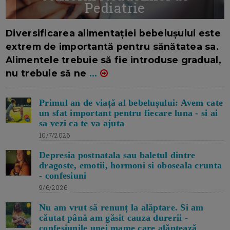
Pediatrie
16/7/2026
AUTOR: EDITOR DC.
Diversificarea alimentației bebelușului este
extrem de importantă pentru sănătatea sa.
Alimentele trebuie să fie introduse gradual,
nu trebuie să ne
...
Primul an de viață al bebelușului: Avem cate
un sfat important pentru fiecare luna - si ai
sa vezi ca te va ajuta
10/7/2026
Depresia postnatala sau baletul dintre
dragoste, emotii, hormoni si oboseala crunta
- confesiuni
9/6/2026
Nu am vrut să renunț la alăptare. Si am
căutat până am găsit cauza durerii -
confesiunile unei mame care alăptează