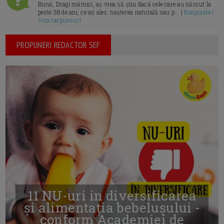
Bună, Dragi mămici, aș vrea să știu dacă cele care au născut la
peste 38 de ani, ce ați ales: nașterea naturală sau p... |
Raspunde |
Vezi raspunsuri
PROPUNERI REDACTOR SEF
11 NU-uri in diversificarea
și alimentația bebelușului -
conform Academiei de