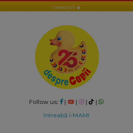
COMUNITATE
Follow us:
|
|
|
|
Intreabă I-MAMI