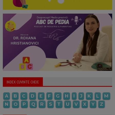
INDEX CUVINTE CHEIE
A
B
C
D
E
F
G
H
I
J
K
L
M
N
O
P
Q
R
S
T
U
V
X
Y
Z