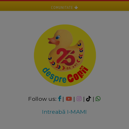
COMUNITATE
Follow us:
|
|
|
|
Intreabă I-MAMI