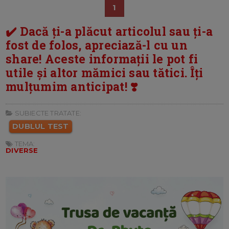
1
✔️ Dacă ți-a plăcut articolul sau ți-a
fost de folos, apreciază-l cu un
share! Aceste informații le pot fi
utile și altor mămici sau tătici. Îți
mulțumim anticipat! ❣️
SUBIECTE TRATATE:
DUBLUL TEST
TEMA:
DIVERSE