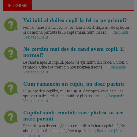
ÎNTREBARI
Voi iubi al doilea copil la fel ca pe primul?
Pentru mine primul copil a fost foarte dorit, după ani de așteptări
și o sarcină pierduta la 16 săptămâni. Sunt însărc... |
Raspunde |
Vezi raspunsuri
Ne certăm mai des de când avem copil. E
normal?
De când a apărut copilul, parcă ne aprindem din orice. Un ton. O
remarcă. Cine s-a trezit din nou noaptea trecuta.... |
Raspunde |
Vezi raspunsuri
Cum ramanem un cuplu, nu doar parinti
După apariția copiilor, multe cupluri descoperă ceva ce nu se
spune prea des: relația se mută pe plan secund. ... |
Raspunde |
Vezi raspunsuri
Copilul simte emotiile care plutesc in aer
intre parinti
Părinții spun deseori: „Noi nu ne certăm în fața copilului.” „Ne
abținem, ca să fie liniște.” „Avem grijă să... |
Raspunde | Vezi
raspunsuri