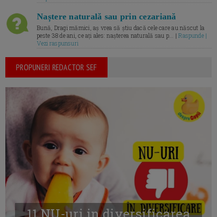
Naștere naturală sau prin cezariană
Bună, Dragi mămici, aș vrea să știu dacă cele care au născut la
peste 38 de ani, ce ați ales: nașterea naturală sau p... |
Raspunde |
Vezi raspunsuri
PROPUNERI REDACTOR SEF
11 NU-uri in diversificarea