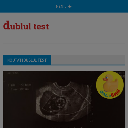
MENIU
d
ublul test
NOUTATI DUBLUL TEST