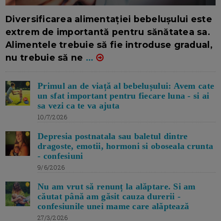
16/7/2026
AUTOR: EDITOR DC.
Diversificarea alimentației bebelușului este
extrem de importantă pentru sănătatea sa.
Alimentele trebuie să fie introduse gradual,
nu trebuie să ne
...
Primul an de viață al bebelușului: Avem cate
un sfat important pentru fiecare luna - si ai
sa vezi ca te va ajuta
10/7/2026
Depresia postnatala sau baletul dintre
dragoste, emotii, hormoni si oboseala crunta
- confesiuni
9/6/2026
Nu am vrut să renunț la alăptare. Si am
căutat până am găsit cauza durerii -
confesiunile unei mame care alăptează
27/3/2026