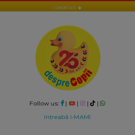
COMUNITATE
Follow us:
|
|
|
|
Intreabă I-MAMI