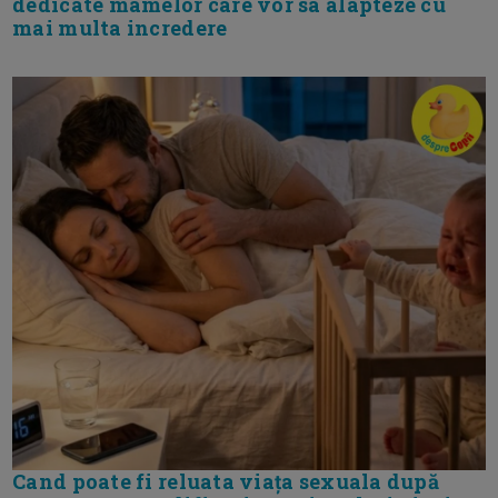
dedicate mamelor care vor sa alapteze cu
mai multa incredere
Cand poate fi reluata viața sexuala după