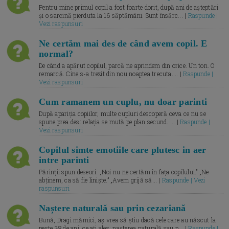
Pentru mine primul copil a fost foarte dorit, după ani de așteptări
și o sarcină pierduta la 16 săptămâni. Sunt însărc... |
Raspunde |
Vezi raspunsuri
Ne certăm mai des de când avem copil. E
normal?
De când a apărut copilul, parcă ne aprindem din orice. Un ton. O
remarcă. Cine s-a trezit din nou noaptea trecuta.... |
Raspunde |
Vezi raspunsuri
Cum ramanem un cuplu, nu doar parinti
După apariția copiilor, multe cupluri descoperă ceva ce nu se
spune prea des: relația se mută pe plan secund. ... |
Raspunde |
Vezi raspunsuri
Copilul simte emotiile care plutesc in aer
intre parinti
Părinții spun deseori: „Noi nu ne certăm în fața copilului.” „Ne
abținem, ca să fie liniște.” „Avem grijă să... |
Raspunde | Vezi
raspunsuri
Naștere naturală sau prin cezariană
Bună, Dragi mămici, aș vrea să știu dacă cele care au născut la
peste 38 de ani, ce ați ales: nașterea naturală sau p... |
Raspunde |