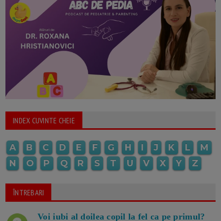
INDEX CUVINTE CHEIE
A
B
C
D
E
F
G
H
I
J
K
L
M
N
O
P
Q
R
S
T
U
V
X
Y
Z
ÎNTREBARI
Voi iubi al doilea copil la fel ca pe primul?