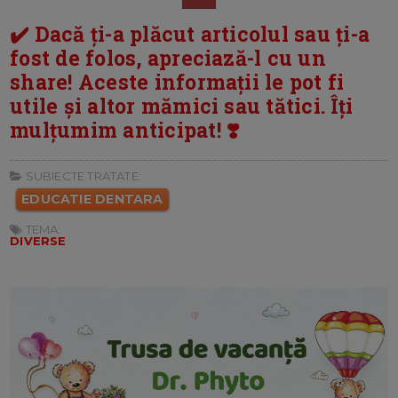
✔️ Dacă ți-a plăcut articolul sau ți-a
fost de folos, apreciază-l cu un
share! Aceste informații le pot fi
utile și altor mămici sau tătici. Îți
mulțumim anticipat! ❣️
SUBIECTE TRATATE:
EDUCATIE DENTARA
TEMA:
DIVERSE