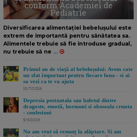
conform Academiei de
Pediatrie
16/7/2026
AUTOR: EDITOR DC.
Diversificarea alimentației bebelușului este
extrem de importantă pentru sănătatea sa.
Alimentele trebuie să fie introduse gradual,
nu trebuie să ne
...
Primul an de viață al bebelușului: Avem cate
un sfat important pentru fiecare luna - si ai
sa vezi ca te va ajuta
10/7/2026
Depresia postnatala sau baletul dintre
dragoste, emotii, hormoni si oboseala crunta
- confesiuni
9/6/2026
Nu am vrut să renunț la alăptare. Si am