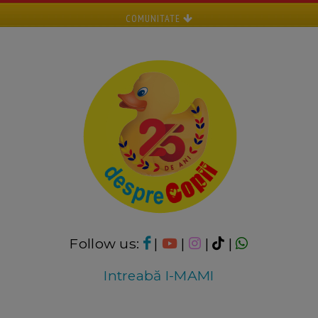
COMUNITATE
Follow us:
|
|
|
|
Intreabă I-MAMI