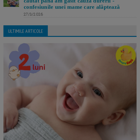
căutat până am găsit cauza durerii -
confesiunile unei mame care alăptează
27/3/2026
ULTIMILE ARTICOLE