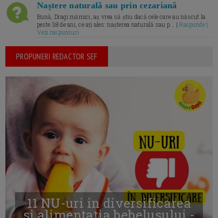
Naștere naturală sau prin cezariană
Bună, Dragi mămici, aș vrea să știu dacă cele care au născut la
peste 38 de ani, ce ați ales: nașterea naturală sau p... |
Raspunde |
Vezi raspunsuri
PROPUNERI REDACTOR SEF
11 NU-uri in diversificarea
și alimentația bebelușului -