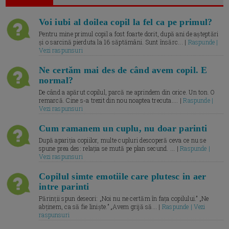
Voi iubi al doilea copil la fel ca pe primul?
Pentru mine primul copil a fost foarte dorit, după ani de așteptări
și o sarcină pierduta la 16 săptămâni. Sunt însărc... |
Raspunde |
Vezi raspunsuri
Ne certăm mai des de când avem copil. E
normal?
De când a apărut copilul, parcă ne aprindem din orice. Un ton. O
remarcă. Cine s-a trezit din nou noaptea trecuta.... |
Raspunde |
Vezi raspunsuri
Cum ramanem un cuplu, nu doar parinti
După apariția copiilor, multe cupluri descoperă ceva ce nu se
spune prea des: relația se mută pe plan secund. ... |
Raspunde |
Vezi raspunsuri
Copilul simte emotiile care plutesc in aer
intre parinti
Părinții spun deseori: „Noi nu ne certăm în fața copilului.” „Ne
abținem, ca să fie liniște.” „Avem grijă să... |
Raspunde | Vezi
raspunsuri