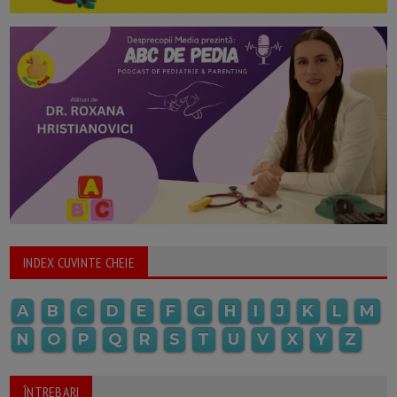
INDEX CUVINTE CHEIE
A
B
C
D
E
F
G
H
I
J
K
L
M
N
O
P
Q
R
S
T
U
V
X
Y
Z
ÎNTREBARI