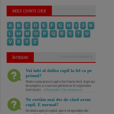
INDEX CUVINTE CHEIE
A
B
C
D
E
F
G
H
I
J
K
L
M
N
O
P
Q
R
S
T
U
V
X
Y
Z
ÎNTREBARI
PUNE O ÎNTREBARE
Voi iubi al doilea copil la fel ca pe
primul?
Pentru mine primul copil a fost foarte dorit, după ani
de așteptări și o sarcină pierduta la 16 săptămâni.
Sunt însărc... |
Raspunde | Vezi raspunsuri
Ne certăm mai des de când avem
copil. E normal?
De când a apărut copilul, parcă ne aprindem din