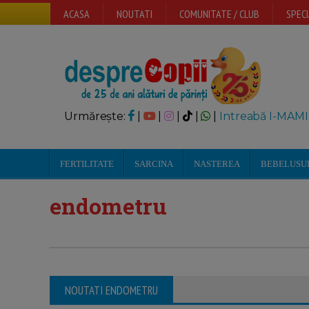
ACASA
NOUTATI
COMUNITATE / CLUB
SPECI
Urmărește:
|
|
|
|
|
Intreabă I-MAMI
FERTILITATE
SARCINA
NASTEREA
BEBELUSU
endometru
NOUTATI ENDOMETRU