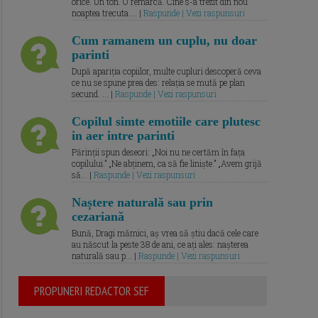
orice. Un ton. O remarcă. Cine s-a trezit din nou
noaptea trecuta.... |
Raspunde | Vezi raspunsuri
Cum ramanem un cuplu, nu doar
parinti
După apariția copiilor, multe cupluri descoperă ceva
ce nu se spune prea des: relația se mută pe plan
secund. ... |
Raspunde | Vezi raspunsuri
Copilul simte emotiile care plutesc
in aer intre parinti
Părinții spun deseori: „Noi nu ne certăm în fața
copilului.” „Ne abținem, ca să fie liniște.” „Avem grijă
să... |
Raspunde | Vezi raspunsuri
Naștere naturală sau prin
cezariană
Bună, Dragi mămici, aș vrea să știu dacă cele care
au născut la peste 38 de ani, ce ați ales: nașterea
naturală sau p... |
Raspunde | Vezi raspunsuri
PROPUNERI REDACTOR SEF