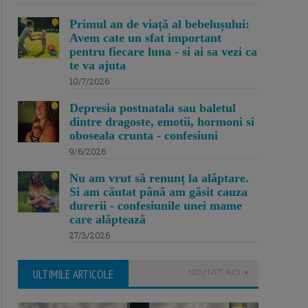
Primul an de viață al bebelușului:
Avem cate un sfat important
pentru fiecare luna - si ai sa vezi ca
te va ajuta
10/7/2026
Depresia postnatala sau baletul
dintre dragoste, emotii, hormoni si
oboseala crunta - confesiuni
9/6/2026
Nu am vrut să renunț la alăptare.
Si am căutat până am găsit cauza
durerii - confesiunile unei mame
care alăptează
27/3/2026
ULTIMILE ARTICOLE
NOUTATI AICI