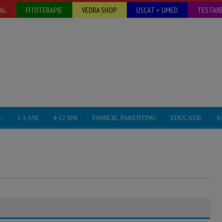
AL
FITOTERAPIE
VEDRA SHOP
USCAT + UMED
TESTARE
L
1-3 ANI
4-12 ANI
FAMILIE, PARENTING
EDUCATIE
S