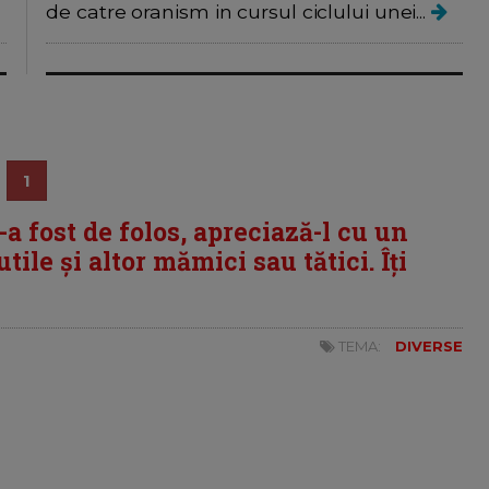
de catre oranism in cursul ciclului unei...
1
i-a fost de folos, apreciază-l cu un
tile și altor mămici sau tătici. Îți
TEMA:
DIVERSE