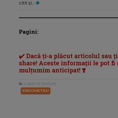
citit și...
Pagini:
✔️ Dacă ți-a plăcut articolul sau ț
share! Aceste informații le pot fi u
mulțumim anticipat! ❣️
SUBIECTE TRATATE:
ENDOMETRU