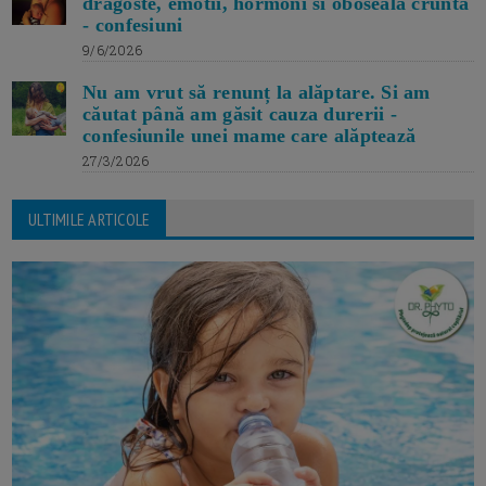
dragoste, emotii, hormoni si oboseala crunta
- confesiuni
9/6/2026
Nu am vrut să renunț la alăptare. Si am
căutat până am găsit cauza durerii -
confesiunile unei mame care alăptează
27/3/2026
ULTIMILE ARTICOLE