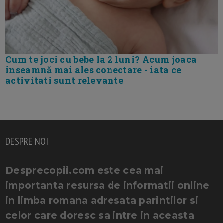
Cum te joci cu bebe la 2 luni? Acum joaca
inseamnă mai ales conectare - iata ce
activitati sunt relevante
DESPRE NOI
Desprecopii.com este cea mai
importanta resursa de informatii online
in limba romana adresata parintilor si
celor care doresc sa intre in aceasta