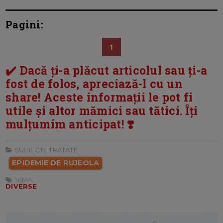
Pagini:
1
✔️ Dacă ți-a plăcut articolul sau ți-a
fost de folos, apreciază-l cu un
share! Aceste informații le pot fi
utile și altor mămici sau tătici. Îți
mulțumim anticipat! ❣️
SUBIECTE TRATATE:
EPIDEMIE DE RUJEOLA
TEMA:
DIVERSE