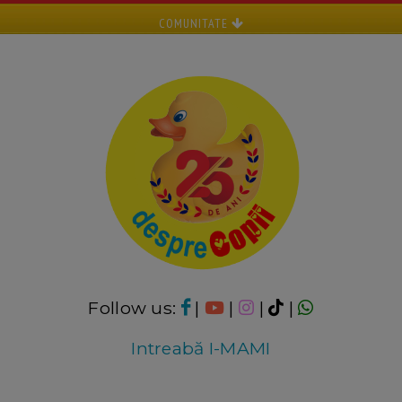
COMUNITATE
Follow us:
|
|
|
|
Intreabă I-MAMI