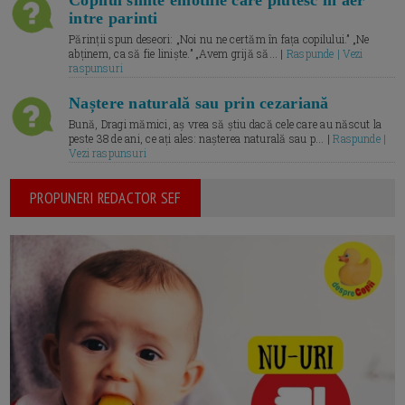
Copilul simte emotiile care plutesc in aer
intre parinti
Părinții spun deseori: „Noi nu ne certăm în fața copilului.” „Ne
abținem, ca să fie liniște.” „Avem grijă să... |
Raspunde | Vezi
raspunsuri
Naștere naturală sau prin cezariană
Bună, Dragi mămici, aș vrea să știu dacă cele care au născut la
peste 38 de ani, ce ați ales: nașterea naturală sau p... |
Raspunde |
Vezi raspunsuri
PROPUNERI REDACTOR SEF