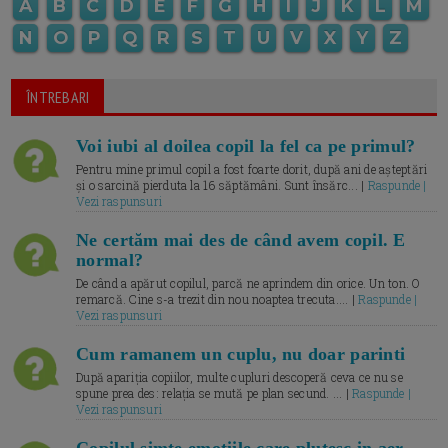
A
B
C
D
E
F
G
H
I
J
K
L
M
N
O
P
Q
R
S
T
U
V
X
Y
Z
ÎNTREBARI
Voi iubi al doilea copil la fel ca pe primul?
Pentru mine primul copil a fost foarte dorit, după ani de așteptări
și o sarcină pierduta la 16 săptămâni. Sunt însărc... |
Raspunde |
Vezi raspunsuri
Ne certăm mai des de când avem copil. E
normal?
De când a apărut copilul, parcă ne aprindem din orice. Un ton. O
remarcă. Cine s-a trezit din nou noaptea trecuta.... |
Raspunde |
Vezi raspunsuri
Cum ramanem un cuplu, nu doar parinti
După apariția copiilor, multe cupluri descoperă ceva ce nu se
spune prea des: relația se mută pe plan secund. ... |
Raspunde |
Vezi raspunsuri