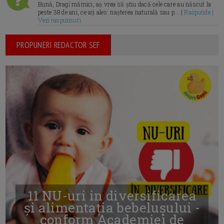
Bună, Dragi mămici, aș vrea să știu dacă cele care au născut la
peste 38 de ani, ce ați ales: nașterea naturală sau p... |
Raspunde |
Vezi raspunsuri
PROPUNERI REDACTOR SEF
11 NU-uri in diversificarea
și alimentația bebelușului -
conform Academiei de