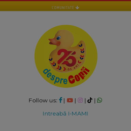
COMUNITATE
Follow us:
|
|
|
|
Intreabă I-MAMI