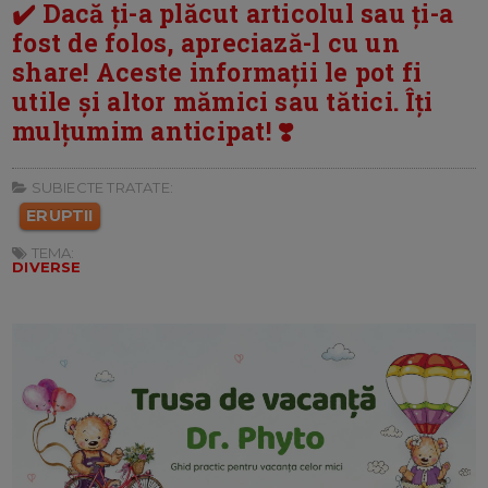
✔️ Dacă ți-a plăcut articolul sau ți-a
fost de folos, apreciază-l cu un
share! Aceste informații le pot fi
utile și altor mămici sau tătici. Îți
mulțumim anticipat! ❣️
SUBIECTE TRATATE:
ERUPTII
TEMA:
DIVERSE