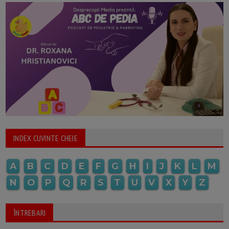
INDEX CUVINTE CHEIE
A
B
C
D
E
F
G
H
I
J
K
L
M
N
O
P
Q
R
S
T
U
V
X
Y
Z
ÎNTREBARI