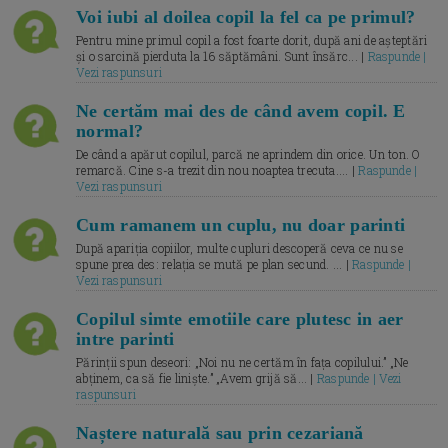
Voi iubi al doilea copil la fel ca pe primul?
Pentru mine primul copil a fost foarte dorit, după ani de așteptări
și o sarcină pierduta la 16 săptămâni. Sunt însărc... |
Raspunde |
Vezi raspunsuri
Ne certăm mai des de când avem copil. E
normal?
De când a apărut copilul, parcă ne aprindem din orice. Un ton. O
remarcă. Cine s-a trezit din nou noaptea trecuta.... |
Raspunde |
Vezi raspunsuri
Cum ramanem un cuplu, nu doar parinti
După apariția copiilor, multe cupluri descoperă ceva ce nu se
spune prea des: relația se mută pe plan secund. ... |
Raspunde |
Vezi raspunsuri
Copilul simte emotiile care plutesc in aer
intre parinti
Părinții spun deseori: „Noi nu ne certăm în fața copilului.” „Ne
abținem, ca să fie liniște.” „Avem grijă să... |
Raspunde | Vezi
raspunsuri
Naștere naturală sau prin cezariană