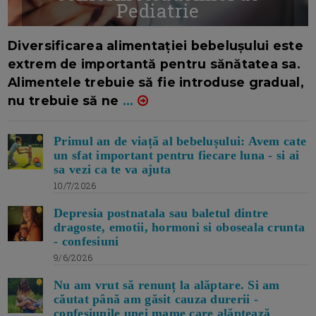
Pediatrie
16/7/2026
AUTOR: EDITOR DC.
Diversificarea alimentației bebelușului este
extrem de importantă pentru sănătatea sa.
Alimentele trebuie să fie introduse gradual,
nu trebuie să ne
...
Primul an de viață al bebelușului: Avem cate
un sfat important pentru fiecare luna - si ai
sa vezi ca te va ajuta
10/7/2026
Depresia postnatala sau baletul dintre
dragoste, emotii, hormoni si oboseala crunta
- confesiuni
9/6/2026
Nu am vrut să renunț la alăptare. Si am
căutat până am găsit cauza durerii -
confesiunile unei mame care alăptează