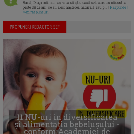
Bună, Dragi mămici, aș vrea să știu dacă cele care au născut la
peste 38 de ani, ce ați ales: nașterea naturală sau p... |
Raspunde |
Vezi raspunsuri
PROPUNERI REDACTOR SEF
11 NU-uri in diversificarea
și alimentația bebelușului -
conform Academiei de