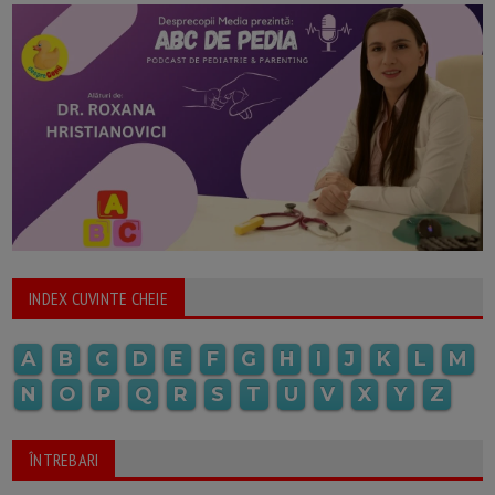
INDEX CUVINTE CHEIE
A
B
C
D
E
F
G
H
I
J
K
L
M
N
O
P
Q
R
S
T
U
V
X
Y
Z
ÎNTREBARI