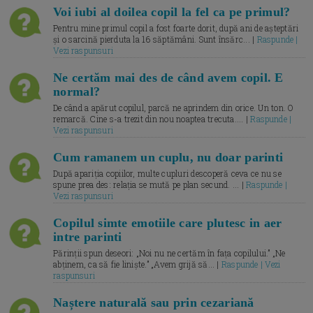
Voi iubi al doilea copil la fel ca pe primul?
Pentru mine primul copil a fost foarte dorit, după ani de așteptări
și o sarcină pierduta la 16 săptămâni. Sunt însărc... |
Raspunde |
Vezi raspunsuri
Ne certăm mai des de când avem copil. E
normal?
De când a apărut copilul, parcă ne aprindem din orice. Un ton. O
remarcă. Cine s-a trezit din nou noaptea trecuta.... |
Raspunde |
Vezi raspunsuri
Cum ramanem un cuplu, nu doar parinti
După apariția copiilor, multe cupluri descoperă ceva ce nu se
spune prea des: relația se mută pe plan secund. ... |
Raspunde |
Vezi raspunsuri
Copilul simte emotiile care plutesc in aer
intre parinti
Părinții spun deseori: „Noi nu ne certăm în fața copilului.” „Ne
abținem, ca să fie liniște.” „Avem grijă să... |
Raspunde | Vezi
raspunsuri
Naștere naturală sau prin cezariană