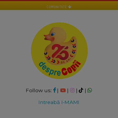
COMUNITATE
Follow us:
|
|
|
|
Intreabă I-MAMI