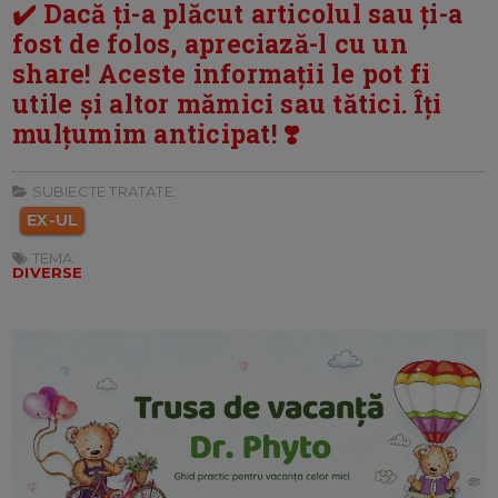
✔️ Dacă ți-a plăcut articolul sau ți-a
fost de folos, apreciază-l cu un
share! Aceste informații le pot fi
utile și altor mămici sau tătici. Îți
mulțumim anticipat! ❣️
SUBIECTE TRATATE:
EX-UL
TEMA:
DIVERSE