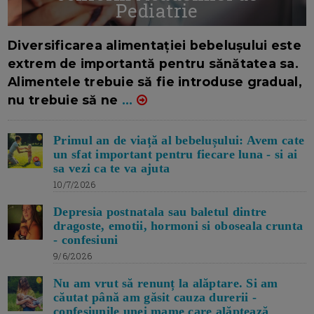
Pediatrie
16/7/2026
AUTOR: EDITOR DC.
Diversificarea alimentației bebelușului este
extrem de importantă pentru sănătatea sa.
Alimentele trebuie să fie introduse gradual,
nu trebuie să ne
...
Primul an de viață al bebelușului: Avem cate
un sfat important pentru fiecare luna - si ai
sa vezi ca te va ajuta
10/7/2026
Depresia postnatala sau baletul dintre
dragoste, emotii, hormoni si oboseala crunta
- confesiuni
9/6/2026
Nu am vrut să renunț la alăptare. Si am
căutat până am găsit cauza durerii -
confesiunile unei mame care alăptează