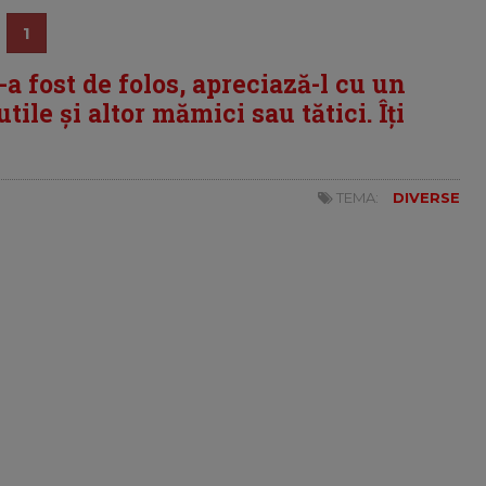
1
i-a fost de folos, apreciază-l cu un
tile și altor mămici sau tătici. Îți
TEMA:
DIVERSE