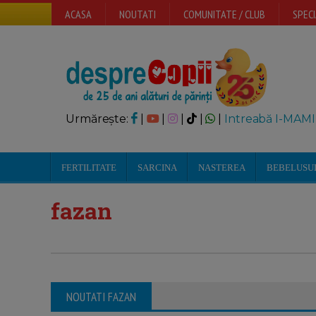
ACASA
NOUTATI
COMUNITATE / CLUB
SPECI
Urmărește:
|
|
|
|
|
Intreabă I-MAMI
FERTILITATE
SARCINA
NASTEREA
BEBELUSU
fazan
NOUTATI FAZAN