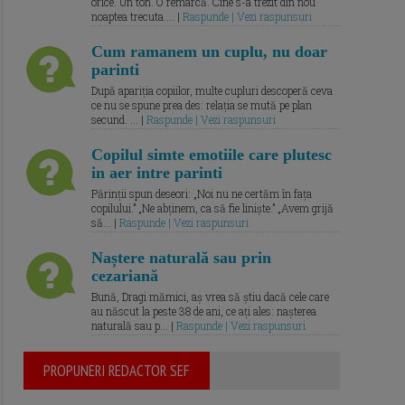
orice. Un ton. O remarcă. Cine s-a trezit din nou
noaptea trecuta.... |
Raspunde | Vezi raspunsuri
Cum ramanem un cuplu, nu doar
parinti
După apariția copiilor, multe cupluri descoperă ceva
ce nu se spune prea des: relația se mută pe plan
secund. ... |
Raspunde | Vezi raspunsuri
Copilul simte emotiile care plutesc
in aer intre parinti
Părinții spun deseori: „Noi nu ne certăm în fața
copilului.” „Ne abținem, ca să fie liniște.” „Avem grijă
să... |
Raspunde | Vezi raspunsuri
Naștere naturală sau prin
cezariană
Bună, Dragi mămici, aș vrea să știu dacă cele care
au născut la peste 38 de ani, ce ați ales: nașterea
naturală sau p... |
Raspunde | Vezi raspunsuri
PROPUNERI REDACTOR SEF