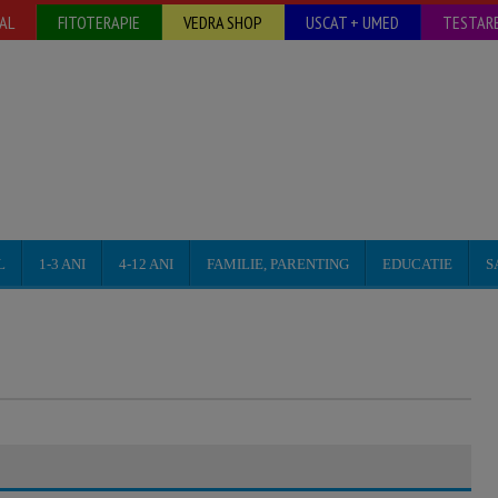
AL
FITOTERAPIE
VEDRA SHOP
USCAT + UMED
TESTARE
L
1-3 ANI
4-12 ANI
FAMILIE, PARENTING
EDUCATIE
S