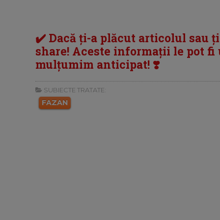
✔️ Dacă ți-a plăcut articolul sau ț
share! Aceste informații le pot fi u
mulțumim anticipat! ❣️
SUBIECTE TRATATE:
FAZAN