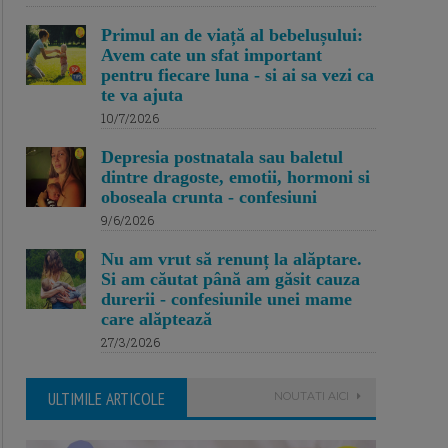
Primul an de viață al bebelușului:
Avem cate un sfat important
pentru fiecare luna - si ai sa vezi ca
te va ajuta
10/7/2026
Depresia postnatala sau baletul
dintre dragoste, emotii, hormoni si
oboseala crunta - confesiuni
9/6/2026
Nu am vrut să renunț la alăptare.
Si am căutat până am găsit cauza
durerii - confesiunile unei mame
care alăptează
27/3/2026
ULTIMILE ARTICOLE
NOUTATI AICI