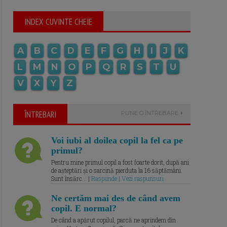
INDEX CUVINTE CHEIE
A
B
C
D
E
F
G
H
I
J
K
L
M
N
O
P
Q
R
S
T
U
V
X
Y
Z
ÎNTREBARI
PUNE O ÎNTREBARE
Voi iubi al doilea copil la fel ca pe
primul?
Pentru mine primul copil a fost foarte dorit, după ani
de așteptări și o sarcină pierduta la 16 săptămâni.
Sunt însărc... |
Raspunde | Vezi raspunsuri
Ne certăm mai des de când avem
copil. E normal?
De când a apărut copilul, parcă ne aprindem din