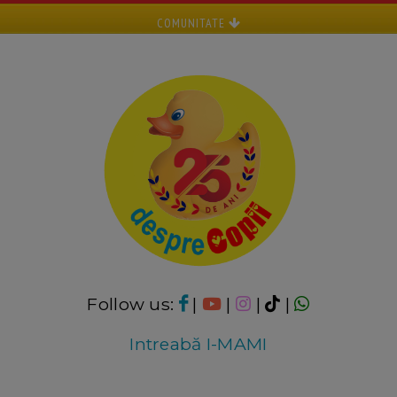
COMUNITATE
Follow us:
|
|
|
|
Intreabă I-MAMI