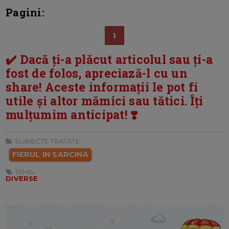
Pagini:
1
✔️ Dacă ți-a plăcut articolul sau ți-a
fost de folos, apreciază-l cu un
share! Aceste informații le pot fi
utile și altor mămici sau tătici. Îți
mulțumim anticipat! ❣️
SUBIECTE TRATATE:
FIERUL IN SARCINA
TEMA:
DIVERSE