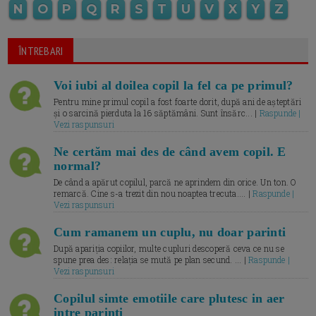
N
O
P
Q
R
S
T
U
V
X
Y
Z
ÎNTREBARI
Voi iubi al doilea copil la fel ca pe primul?
Pentru mine primul copil a fost foarte dorit, după ani de așteptări
și o sarcină pierduta la 16 săptămâni. Sunt însărc... |
Raspunde |
Vezi raspunsuri
Ne certăm mai des de când avem copil. E
normal?
De când a apărut copilul, parcă ne aprindem din orice. Un ton. O
remarcă. Cine s-a trezit din nou noaptea trecuta.... |
Raspunde |
Vezi raspunsuri
Cum ramanem un cuplu, nu doar parinti
După apariția copiilor, multe cupluri descoperă ceva ce nu se
spune prea des: relația se mută pe plan secund. ... |
Raspunde |
Vezi raspunsuri
Copilul simte emotiile care plutesc in aer
intre parinti