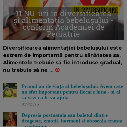
11 NU-uri in diversificarea
și alimentația bebelușului -
conform Academiei de
Pediatrie
16/7/2026
AUTOR: EDITOR DC.
Diversificarea alimentației bebelușului este
extrem de importantă pentru sănătatea sa.
Alimentele trebuie să fie introduse gradual,
nu trebuie să ne
...
Primul an de viață al bebelușului: Avem cate
un sfat important pentru fiecare luna - si ai
sa vezi ca te va ajuta
10/7/2026
Depresia postnatala sau baletul dintre
dragoste, emotii, hormoni si oboseala crunta
- confesiuni