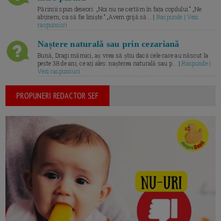
Părinții spun deseori: „Noi nu ne certăm în fața copilului.” „Ne
abținem, ca să fie liniște.” „Avem grijă să... |
Raspunde | Vezi
raspunsuri
Naștere naturală sau prin cezariană
Bună, Dragi mămici, aș vrea să știu dacă cele care au născut la
peste 38 de ani, ce ați ales: nașterea naturală sau p... |
Raspunde |
Vezi raspunsuri
PROPUNERI REDACTOR SEF