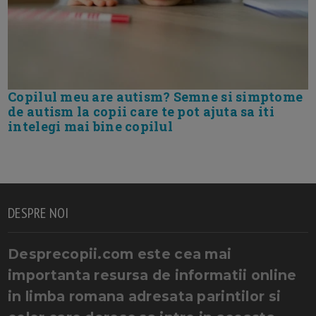
Copilul meu are autism? Semne si simptome
de autism la copii care te pot ajuta sa iti
intelegi mai bine copilul
DESPRE NOI
Desprecopii.com este cea mai
importanta resursa de informatii online
in limba romana adresata parintilor si