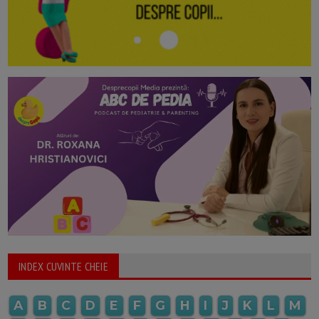
INDEX CUVINTE CHEIE
A
B
C
D
E
F
G
H
I
J
K
L
M