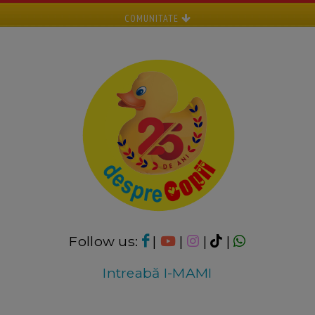
COMUNITATE
Follow us:
|
|
|
|
Intreabă I-MAMI