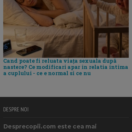
Cand poate fi reluata viața sexuala după
nastere? Ce modificari apar in relatia intima
a cuplului - ce e normal si ce nu
DESPRE NOI
Desprecopii.com este cea mai