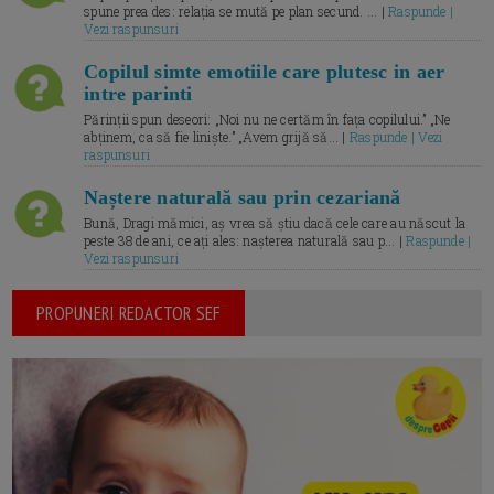
spune prea des: relația se mută pe plan secund. ... |
Raspunde |
Vezi raspunsuri
Copilul simte emotiile care plutesc in aer
intre parinti
Părinții spun deseori: „Noi nu ne certăm în fața copilului.” „Ne
abținem, ca să fie liniște.” „Avem grijă să... |
Raspunde | Vezi
raspunsuri
Naștere naturală sau prin cezariană
Bună, Dragi mămici, aș vrea să știu dacă cele care au născut la
peste 38 de ani, ce ați ales: nașterea naturală sau p... |
Raspunde |
Vezi raspunsuri
PROPUNERI REDACTOR SEF