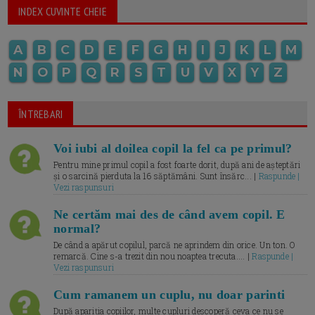
INDEX CUVINTE CHEIE
A
B
C
D
E
F
G
H
I
J
K
L
M
N
O
P
Q
R
S
T
U
V
X
Y
Z
ÎNTREBARI
Voi iubi al doilea copil la fel ca pe primul?
Pentru mine primul copil a fost foarte dorit, după ani de așteptări
și o sarcină pierduta la 16 săptămâni. Sunt însărc... |
Raspunde |
Vezi raspunsuri
Ne certăm mai des de când avem copil. E
normal?
De când a apărut copilul, parcă ne aprindem din orice. Un ton. O
remarcă. Cine s-a trezit din nou noaptea trecuta.... |
Raspunde |
Vezi raspunsuri
Cum ramanem un cuplu, nu doar parinti
După apariția copiilor, multe cupluri descoperă ceva ce nu se