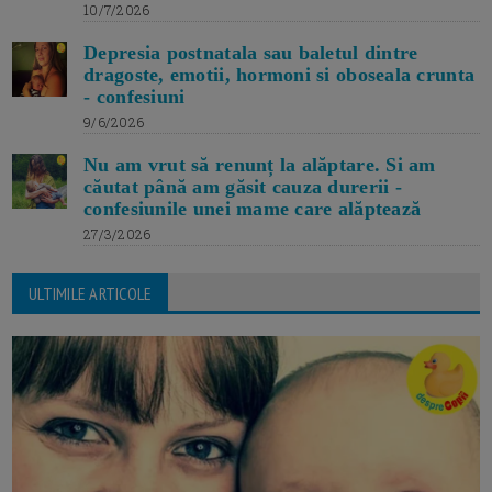
10/7/2026
Depresia postnatala sau baletul dintre
dragoste, emotii, hormoni si oboseala crunta
- confesiuni
9/6/2026
Nu am vrut să renunț la alăptare. Si am
căutat până am găsit cauza durerii -
confesiunile unei mame care alăptează
27/3/2026
ULTIMILE ARTICOLE