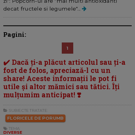
zi": Popcorn-ul are "mai multi antioxidanti
decat fructele si legumele"...
Pagini:
1
✔️ Dacă ți-a plăcut articolul sau ți-a
fost de folos, apreciază-l cu un
share! Aceste informații le pot fi
utile și altor mămici sau tătici. Îți
mulțumim anticipat! ❣️
SUBIECTE TRATATE:
FLORICELE DE PORUMB
TEMA:
DIVERSE