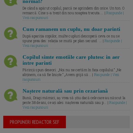
normal?
De când a apărut copilul, parcă ne aprindem din orice. Un ton. O
remarcă. Cine s-a trezit din nou noaptea trecuta.... |
Raspunde |
Vezi raspunsuri
Cum ramanem un cuplu, nu doar parinti
După apariția copiilor, multe cupluri descoperă ceva ce nu se
spune prea des: relația se mută pe plan secund. ... |
Raspunde |
Vezi raspunsuri
Copilul simte emotiile care plutesc in aer
intre parinti
Părinții spun deseori: „Noi nu ne certăm în fața copilului.” „Ne
abținem, ca să fie liniște.” „Avem grijă să... |
Raspunde | Vezi
raspunsuri
Naștere naturală sau prin cezariană
Bună, Dragi mămici, aș vrea să știu dacă cele care au născut la
peste 38 de ani, ce ați ales: nașterea naturală sau p... |
Raspunde |
Vezi raspunsuri
PROPUNERI REDACTOR SEF