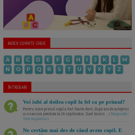
INDEX CUVINTE CHEIE
A
B
C
D
E
F
G
H
I
J
K
L
M
N
O
P
Q
R
S
T
U
V
X
Y
Z
ÎNTREBARI
Voi iubi al doilea copil la fel ca pe primul?
Pentru mine primul copil a fost foarte dorit, după ani de așteptări
și o sarcină pierduta la 16 săptămâni. Sunt însărc... |
Raspunde |
Vezi raspunsuri
Ne certăm mai des de când avem copil. E