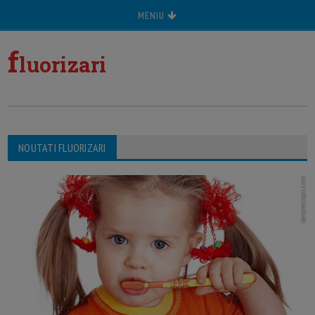
MENIU
f
luorizari
NOUTATI FLUORIZARI