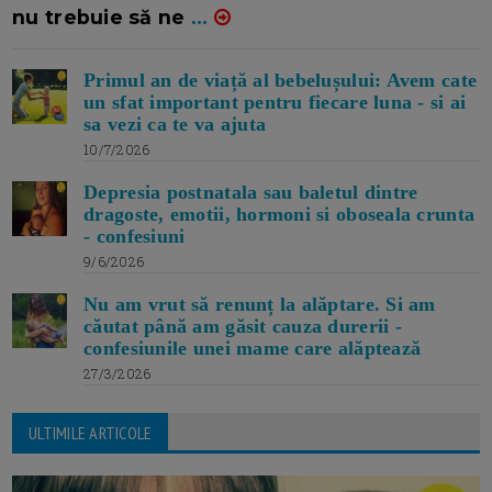
nu trebuie să ne
...
Primul an de viață al bebelușului: Avem cate
un sfat important pentru fiecare luna - si ai
sa vezi ca te va ajuta
10/7/2026
Depresia postnatala sau baletul dintre
dragoste, emotii, hormoni si oboseala crunta
- confesiuni
9/6/2026
Nu am vrut să renunț la alăptare. Si am
căutat până am găsit cauza durerii -
confesiunile unei mame care alăptează
27/3/2026
ULTIMILE ARTICOLE