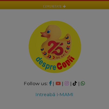
COMUNITATE
Follow us:
|
|
|
|
Intreabă I-MAMI