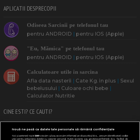
APLICATII DESPRECOPII
Odiseea Sarcinii pe telefonul tau
pentru ANDROID
|
pentru IOS (Apple)
"Eu, Mămica" pe telefonul tau
pentru ANDROID
|
pentru IOS (Apple)
Calculatoare utile in sarcina
Afla data nasterii
|
Cate Kg. in plus
|
Sexul
bebelusului
|
Culoare ochi bebe
|
Calculator Nutritie
CINE ESTI? CE CAUTI?
Doresc un copil
Adoptia
Probleme cu sarcina
Nouă ne pasă ca datele tale personale să rămână confidențiale
Noi și partenerii noștri
589
stocăm și/sau accesăm informații pe dispozitivul dvs., precum identificatorii cookie
Urmeaza sa nasc
Probleme alaptare
Bebe plange
unici pentru prelucrarea datelor cu caracter personal. Puteți accepta sau gestiona preferințele dvs. făcând clic