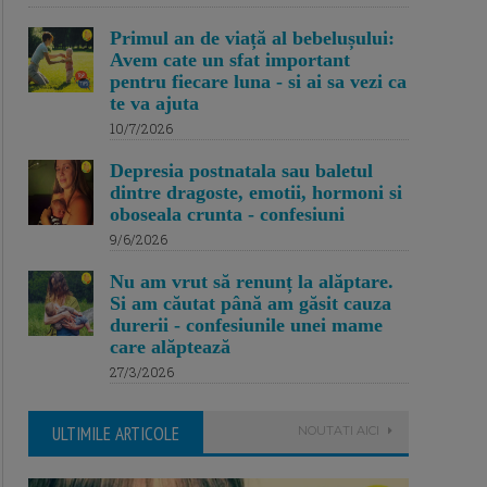
Primul an de viață al bebelușului:
Avem cate un sfat important
pentru fiecare luna - si ai sa vezi ca
te va ajuta
10/7/2026
Depresia postnatala sau baletul
dintre dragoste, emotii, hormoni si
oboseala crunta - confesiuni
9/6/2026
Nu am vrut să renunț la alăptare.
Si am căutat până am găsit cauza
durerii - confesiunile unei mame
care alăptează
27/3/2026
ULTIMILE ARTICOLE
NOUTATI AICI