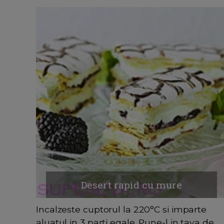
Desert rapid cu mure
Incalzeste cuptorul la 220°C si imparte
aluatul in 3 parti egale. Pune-l in tava de