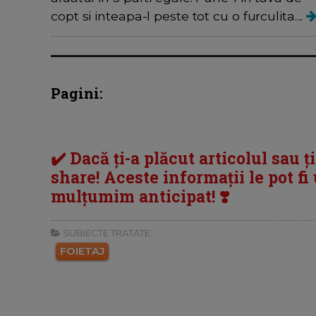
copt si inteapa-l peste tot cu o furculita....
Pagini:
✔️ Dacă ți-a plăcut articolul sau ț
share! Aceste informații le pot fi u
mulțumim anticipat! ❣️
SUBIECTE TRATATE:
FOIETAJ