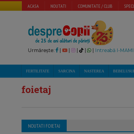
ACASA
NOUTATI
COMUNITATE / CLUB
SPECI
Urmărește:
|
|
|
|
|
Intreabă I-MAMI
FERTILITATE
SARCINA
NASTEREA
BEBELUSU
foietaj
NOUTATI FOIETAJ