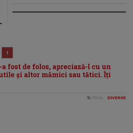
1
i-a fost de folos, apreciază-l cu un
tile și altor mămici sau tătici. Îți
TEMA:
DIVERSE