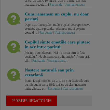
orice. Un ton. O remarcă. Cine s-a trezit din nou
noaptea trecuta.... |
Raspunde | Vezi raspunsuri
Cum ramanem un cuplu, nu doar
parinti
După apariția copiilor, multe cupluri descoperă ceva
ce nu se spune prea des: relația se mută pe plan
secund. ... |
Raspunde | Vezi raspunsuri
Copilul simte emotiile care plutesc
in aer intre parinti
Părinții spun deseori: „Noi nu ne certăm în fața
copilului.” „Ne abținem, ca să fie liniște.” „Avem grijă
să... |
Raspunde | Vezi raspunsuri
Naștere naturală sau prin
cezariană
Bună, Dragi mămici, aș vrea să știu dacă cele care
au născut la peste 38 de ani, ce ați ales: nașterea
naturală sau p... |
Raspunde | Vezi raspunsuri
PROPUNERI REDACTOR SEF