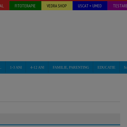
AL
FITOTERAPIE
VEDRA SHOP
USCAT + UMED
TESTARE
L
1-3 ANI
4-12 ANI
FAMILIE, PARENTING
EDUCATIE
S