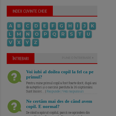
INDEX CUVINTE CHEIE
A
B
C
D
E
F
G
H
I
J
K
L
M
N
O
P
Q
R
S
T
U
V
X
Y
Z
ÎNTREBARI
PUNE O ÎNTREBARE
Voi iubi al doilea copil la fel ca pe
primul?
Pentru mine primul copil a fost foarte dorit, după ani
de așteptări și o sarcină pierduta la 16 săptămâni.
Sunt însărc... |
Raspunde | Vezi raspunsuri
Ne certăm mai des de când avem
copil. E normal?
De când a apărut copilul, parcă ne aprindem din