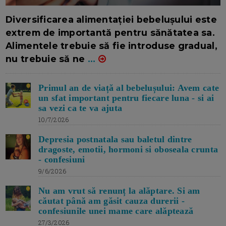
16/7/2026
AUTOR: EDITOR DC.
Diversificarea alimentației bebelușului este
extrem de importantă pentru sănătatea sa.
Alimentele trebuie să fie introduse gradual,
nu trebuie să ne
...
Primul an de viață al bebelușului: Avem cate
un sfat important pentru fiecare luna - si ai
sa vezi ca te va ajuta
10/7/2026
Depresia postnatala sau baletul dintre
dragoste, emotii, hormoni si oboseala crunta
- confesiuni
9/6/2026
Nu am vrut să renunț la alăptare. Si am
căutat până am găsit cauza durerii -
confesiunile unei mame care alăptează
27/3/2026