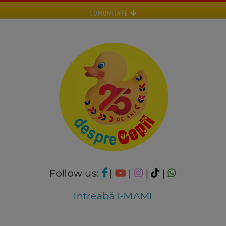
COMUNITATE
Follow us:
|
|
|
|
Intreabă I-MAMI