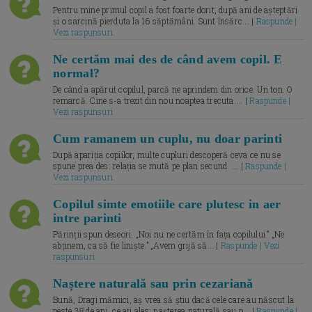
Pentru mine primul copil a fost foarte dorit, după ani de așteptări
și o sarcină pierduta la 16 săptămâni. Sunt însărc... |
Raspunde |
Vezi raspunsuri
Ne certăm mai des de când avem copil. E
normal?
De când a apărut copilul, parcă ne aprindem din orice. Un ton. O
remarcă. Cine s-a trezit din nou noaptea trecuta.... |
Raspunde |
Vezi raspunsuri
Cum ramanem un cuplu, nu doar parinti
După apariția copiilor, multe cupluri descoperă ceva ce nu se
spune prea des: relația se mută pe plan secund. ... |
Raspunde |
Vezi raspunsuri
Copilul simte emotiile care plutesc in aer
intre parinti
Părinții spun deseori: „Noi nu ne certăm în fața copilului.” „Ne
abținem, ca să fie liniște.” „Avem grijă să... |
Raspunde | Vezi
raspunsuri
Naștere naturală sau prin cezariană
Bună, Dragi mămici, aș vrea să știu dacă cele care au născut la
peste 38 de ani, ce ați ales: nașterea naturală sau p... |
Raspunde |