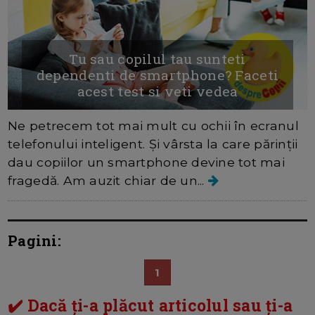
Tu sau copilul tau sunteti
dependenti de smartphone? Faceti
acest test si veti vedea
Ne petrecem tot mai mult cu ochii în ecranul
telefonului inteligent. Și vârsta la care părinții
dau copiilor un smartphone devine tot mai
fragedă. Am auzit chiar de un...
Pagini:
1
✔️ Dacă ți-a plăcut articolul sau ți-a