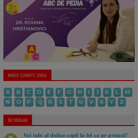
INDEX CUVINTE CHEIE
A
B
C
D
E
F
G
H
I
J
K
L
M
N
O
P
Q
R
S
T
U
V
X
Y
Z
ÎNTREBARI
Voi iubi al doilea copil la fel ca pe primul?