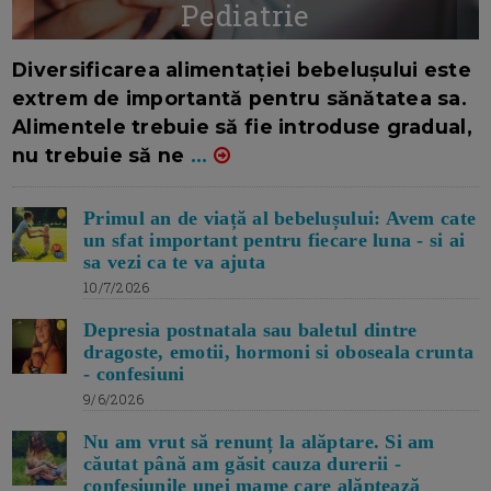
Pediatrie
16/7/2026
AUTOR: EDITOR DC.
Diversificarea alimentației bebelușului este
extrem de importantă pentru sănătatea sa.
Alimentele trebuie să fie introduse gradual,
nu trebuie să ne
...
Primul an de viață al bebelușului: Avem cate
un sfat important pentru fiecare luna - si ai
sa vezi ca te va ajuta
10/7/2026
Depresia postnatala sau baletul dintre
dragoste, emotii, hormoni si oboseala crunta
- confesiuni
9/6/2026
Nu am vrut să renunț la alăptare. Si am
căutat până am găsit cauza durerii -
confesiunile unei mame care alăptează