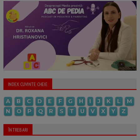
INDEX CUVINTE CHEIE
A
B
C
D
E
F
G
H
I
J
K
L
M
N
O
P
Q
R
S
T
U
V
X
Y
Z
ÎNTREBARI