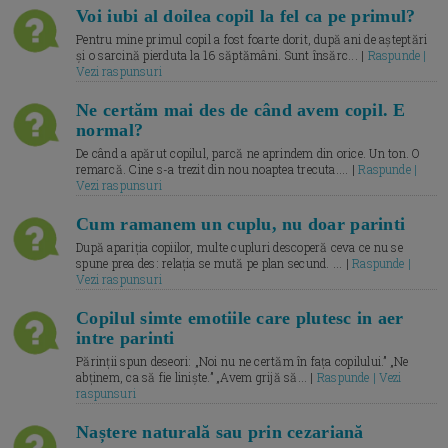
Voi iubi al doilea copil la fel ca pe primul?
Pentru mine primul copil a fost foarte dorit, după ani de așteptări
și o sarcină pierduta la 16 săptămâni. Sunt însărc... |
Raspunde |
Vezi raspunsuri
Ne certăm mai des de când avem copil. E
normal?
De când a apărut copilul, parcă ne aprindem din orice. Un ton. O
remarcă. Cine s-a trezit din nou noaptea trecuta.... |
Raspunde |
Vezi raspunsuri
Cum ramanem un cuplu, nu doar parinti
După apariția copiilor, multe cupluri descoperă ceva ce nu se
spune prea des: relația se mută pe plan secund. ... |
Raspunde |
Vezi raspunsuri
Copilul simte emotiile care plutesc in aer
intre parinti
Părinții spun deseori: „Noi nu ne certăm în fața copilului.” „Ne
abținem, ca să fie liniște.” „Avem grijă să... |
Raspunde | Vezi
raspunsuri
Naștere naturală sau prin cezariană