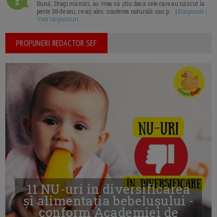
Bună, Dragi mămici, aș vrea să știu dacă cele care au născut la
peste 38 de ani, ce ați ales: nașterea naturală sau p... |
Raspunde |
Vezi raspunsuri
PROPUNERI REDACTOR SEF
11 NU-uri in diversificarea
și alimentația bebelușului -
conform Academiei de