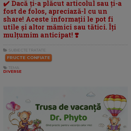
✔️ Dacă ți-a plăcut articolul sau ți-a
fost de folos, apreciază-l cu un
share! Aceste informații le pot fi
utile și altor mămici sau tătici. Îți
mulțumim anticipat! ❣️
SUBIECTE TRATATE:
FRUCTE CONFIATE
TEMA:
DIVERSE