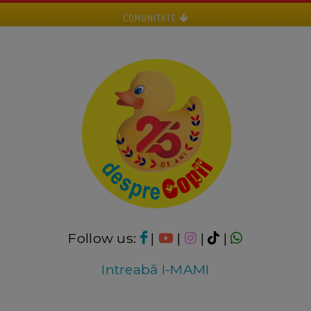
COMUNITATE
Follow us:
|
|
|
|
Intreabă I-MAMI