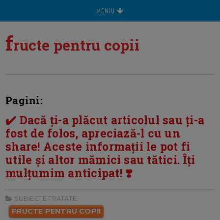
MENIU
f
ructe pentru copii
Pagini:
✔️ Dacă ți-a plăcut articolul sau ți-a
fost de folos, apreciază-l cu un
share! Aceste informații le pot fi
utile și altor mămici sau tătici. Îți
mulțumim anticipat! ❣️
SUBIECTE TRATATE:
FRUCTE PENTRU COPII