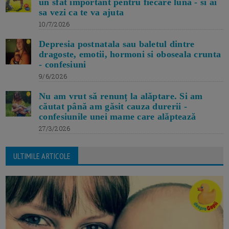
un sfat important pentru fiecare luna - si ai
sa vezi ca te va ajuta
10/7/2026
Depresia postnatala sau baletul dintre
dragoste, emotii, hormoni si oboseala crunta
- confesiuni
9/6/2026
Nu am vrut să renunț la alăptare. Si am
căutat până am găsit cauza durerii -
confesiunile unei mame care alăptează
27/3/2026
ULTIMILE ARTICOLE