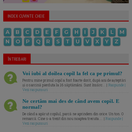
INDEX CUVINTE CHEIE
A
B
C
D
E
F
G
H
I
J
K
L
M
N
O
P
Q
R
S
T
U
V
X
Y
Z
ÎNTREBARI
Voi iubi al doilea copil la fel ca pe primul?
Pentru mine primul copil a fost foarte dorit, după ani de așteptări
și o sarcină pierduta la 16 săptămâni. Sunt însărc... |
Raspunde |
Vezi raspunsuri
Ne certăm mai des de când avem copil. E
normal?
De când a apărut copilul, parcă ne aprindem din orice. Un ton. O
remarcă. Cine s-a trezit din nou noaptea trecuta.... |
Raspunde |
Vezi raspunsuri