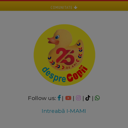
COMUNITATE
Follow us:
|
|
|
|
Intreabă I-MAMI