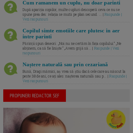
Cum ramanem un cuplu, nu doar parinti
După apariția copiilor, multe cupluri descoperă ceva ce nu se
spune prea des: relația se mută pe plan secund. ... |
Raspunde |
Vezi raspunsuri
Copilul simte emotiile care plutesc in aer
intre parinti
Părinții spun deseori: „Noi nu ne certăm în fața copilului.” „Ne
abținem, ca să fie liniște.” „Avem grijă să... |
Raspunde | Vezi
raspunsuri
Naștere naturală sau prin cezariană
Bună, Dragi mămici, aș vrea să știu dacă cele care au născut la
peste 38 de ani, ce ați ales: nașterea naturală sau p... |
Raspunde |
Vezi raspunsuri
PROPUNERI REDACTOR SEF