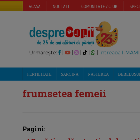
ACASA
NOUTATI
COMUNITATE / CLUB
SPECI
Urmărește:
|
|
|
|
|
Intreabă I-MAMI
FERTILITATE
SARCINA
NASTEREA
BEBELUSU
frumsetea femeii
Pagini: