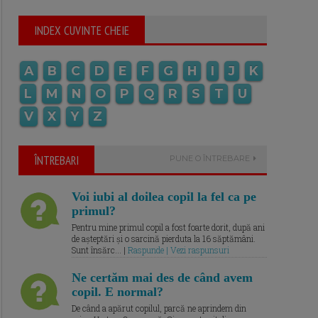
INDEX CUVINTE CHEIE
A
B
C
D
E
F
G
H
I
J
K
L
M
N
O
P
Q
R
S
T
U
V
X
Y
Z
ÎNTREBARI
PUNE O ÎNTREBARE
Voi iubi al doilea copil la fel ca pe
primul?
Pentru mine primul copil a fost foarte dorit, după ani
de așteptări și o sarcină pierduta la 16 săptămâni.
Sunt însărc... |
Raspunde | Vezi raspunsuri
Ne certăm mai des de când avem
copil. E normal?
De când a apărut copilul, parcă ne aprindem din