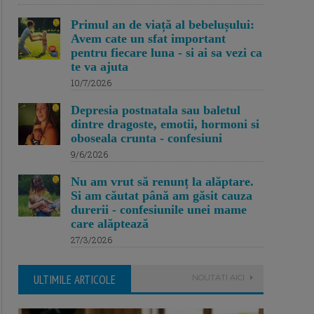
Primul an de viață al bebelușului:
Avem cate un sfat important
pentru fiecare luna - si ai sa vezi ca
te va ajuta
10/7/2026
Depresia postnatala sau baletul
dintre dragoste, emotii, hormoni si
oboseala crunta - confesiuni
9/6/2026
Nu am vrut să renunț la alăptare.
Si am căutat până am găsit cauza
durerii - confesiunile unei mame
care alăptează
27/3/2026
ULTIMILE ARTICOLE
NOUTATI AICI