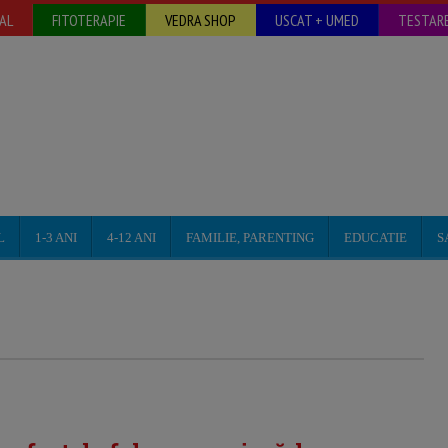
AL
FITOTERAPIE
VEDRA SHOP
USCAT + UMED
TESTARE
L
1-3 ANI
4-12 ANI
FAMILIE, PARENTING
EDUCATIE
S