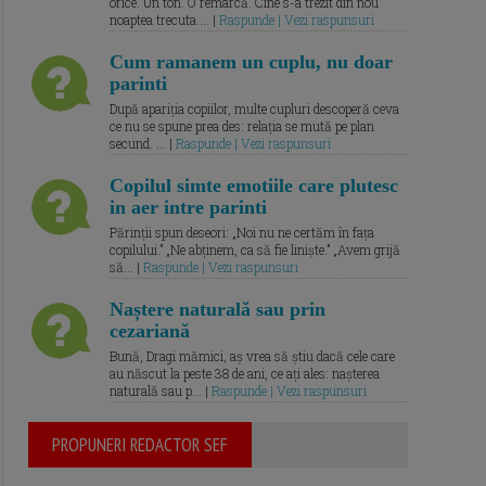
orice. Un ton. O remarcă. Cine s-a trezit din nou
noaptea trecuta.... |
Raspunde | Vezi raspunsuri
Cum ramanem un cuplu, nu doar
parinti
După apariția copiilor, multe cupluri descoperă ceva
ce nu se spune prea des: relația se mută pe plan
secund. ... |
Raspunde | Vezi raspunsuri
Copilul simte emotiile care plutesc
in aer intre parinti
Părinții spun deseori: „Noi nu ne certăm în fața
copilului.” „Ne abținem, ca să fie liniște.” „Avem grijă
să... |
Raspunde | Vezi raspunsuri
Naștere naturală sau prin
cezariană
Bună, Dragi mămici, aș vrea să știu dacă cele care
au născut la peste 38 de ani, ce ați ales: nașterea
naturală sau p... |
Raspunde | Vezi raspunsuri
PROPUNERI REDACTOR SEF