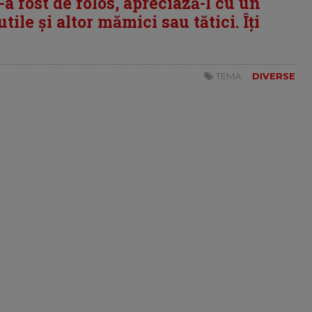
i-a fost de folos, apreciază-l cu un
tile și altor mămici sau tătici. Îți
TEMA:
DIVERSE