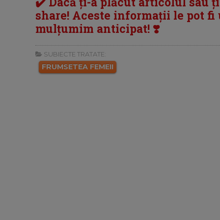
✔️ Dacă ți-a plăcut articolul sau ț
share! Aceste informații le pot fi u
mulțumim anticipat! ❣️
SUBIECTE TRATATE:
FRUMSETEA FEMEII