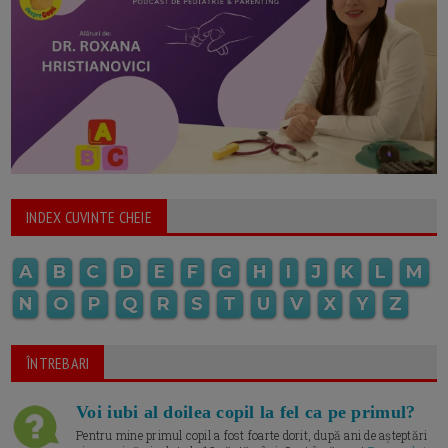
INDEX CUVINTE CHEIE
A
B
C
D
E
F
G
H
I
J
K
L
M
N
O
P
Q
R
S
T
U
V
X
Y
Z
ÎNTREBARI
Voi iubi al doilea copil la fel ca pe primul?
Pentru mine primul copil a fost foarte dorit, după ani de așteptări