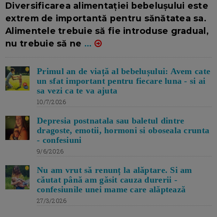
Diversificarea alimentației bebelușului este
extrem de importantă pentru sănătatea sa.
Alimentele trebuie să fie introduse gradual,
nu trebuie să ne
...
Primul an de viață al bebelușului: Avem cate
un sfat important pentru fiecare luna - si ai
sa vezi ca te va ajuta
10/7/2026
Depresia postnatala sau baletul dintre
dragoste, emotii, hormoni si oboseala crunta
- confesiuni
9/6/2026
Nu am vrut să renunț la alăptare. Si am
căutat până am găsit cauza durerii -
confesiunile unei mame care alăptează
27/3/2026