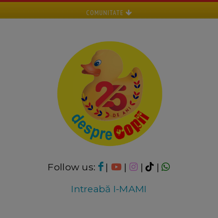
COMUNITATE
Follow us:
|
|
|
|
Intreabă I-MAMI