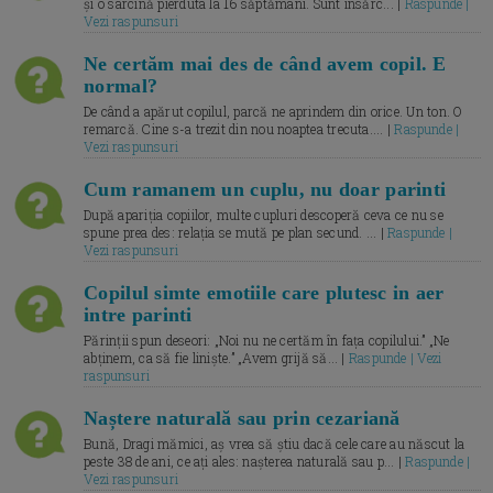
și o sarcină pierduta la 16 săptămâni. Sunt însărc... |
Raspunde |
Vezi raspunsuri
Ne certăm mai des de când avem copil. E
normal?
De când a apărut copilul, parcă ne aprindem din orice. Un ton. O
remarcă. Cine s-a trezit din nou noaptea trecuta.... |
Raspunde |
Vezi raspunsuri
Cum ramanem un cuplu, nu doar parinti
După apariția copiilor, multe cupluri descoperă ceva ce nu se
spune prea des: relația se mută pe plan secund. ... |
Raspunde |
Vezi raspunsuri
Copilul simte emotiile care plutesc in aer
intre parinti
Părinții spun deseori: „Noi nu ne certăm în fața copilului.” „Ne
abținem, ca să fie liniște.” „Avem grijă să... |
Raspunde | Vezi
raspunsuri
Naștere naturală sau prin cezariană
Bună, Dragi mămici, aș vrea să știu dacă cele care au născut la
peste 38 de ani, ce ați ales: nașterea naturală sau p... |
Raspunde |
Vezi raspunsuri