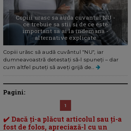
Copiii urasc sa auda cuvantul NU -
ce trebuie sa stii si de ce este
important sa ai la indemana -
alternative explicate
Copiii urăsc să audă cuvântul "NU", iar
dumneavoastră detestați să-l spuneți – dar
cum altfel puteți să aveți grijă de...
Pagini:
1
✔️ Dacă ți-a plăcut articolul sau ți-a
fost de folos, apreciază-l cu un