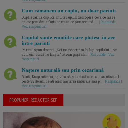
Cum ramanem un cuplu, nu doar parinti
După apariția copiilor, multe cupluri descoperă ceva ce nu se
spune prea des: relația se mută pe plan secund. ... |
Raspunde |
Vezi raspunsuri
Copilul simte emotiile care plutesc in aer
intre parinti
Părinții spun deseori: „Noi nu ne certăm în fața copilului.” „Ne
abținem, ca să fie liniște.” „Avem grijă să... |
Raspunde | Vezi
raspunsuri
Naștere naturală sau prin cezariană
Bună, Dragi mămici, aș vrea să știu dacă cele care au născut la
peste 38 de ani, ce ați ales: nașterea naturală sau p... |
Raspunde |
Vezi raspunsuri
PROPUNERI REDACTOR SEF