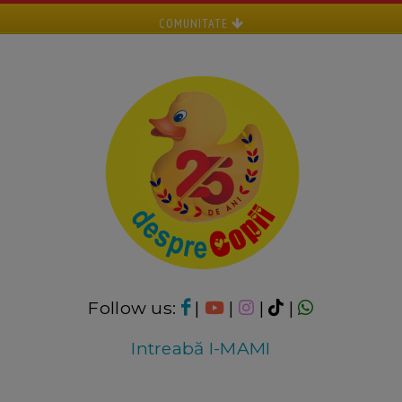
COMUNITATE
Follow us:
|
|
|
|
Intreabă I-MAMI