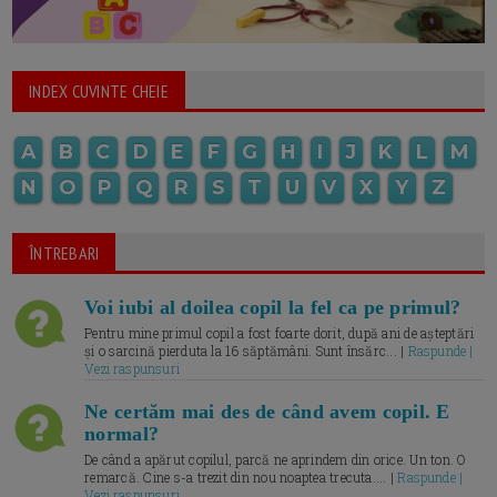
INDEX CUVINTE CHEIE
A
B
C
D
E
F
G
H
I
J
K
L
M
N
O
P
Q
R
S
T
U
V
X
Y
Z
ÎNTREBARI
Voi iubi al doilea copil la fel ca pe primul?
Pentru mine primul copil a fost foarte dorit, după ani de așteptări
și o sarcină pierduta la 16 săptămâni. Sunt însărc... |
Raspunde |
Vezi raspunsuri
Ne certăm mai des de când avem copil. E
normal?
De când a apărut copilul, parcă ne aprindem din orice. Un ton. O
remarcă. Cine s-a trezit din nou noaptea trecuta.... |
Raspunde |
Vezi raspunsuri