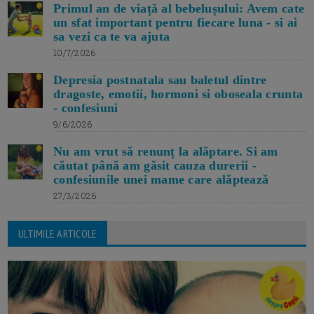
Primul an de viață al bebelușului: Avem cate
un sfat important pentru fiecare luna - si ai
sa vezi ca te va ajuta
10/7/2026
Depresia postnatala sau baletul dintre
dragoste, emotii, hormoni si oboseala crunta
- confesiuni
9/6/2026
Nu am vrut să renunț la alăptare. Si am
căutat până am găsit cauza durerii -
confesiunile unei mame care alăptează
27/3/2026
ULTIMILE ARTICOLE