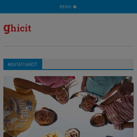
MENIU
g
hicit
NOUTATI GHICIT