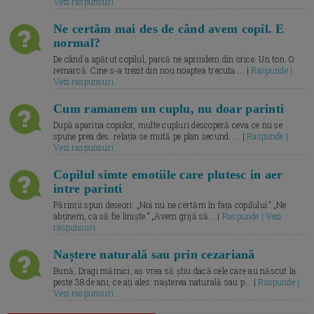
Vezi raspunsuri
Ne certăm mai des de când avem copil. E
normal?
De când a apărut copilul, parcă ne aprindem din orice. Un ton. O
remarcă. Cine s-a trezit din nou noaptea trecuta.... |
Raspunde |
Vezi raspunsuri
Cum ramanem un cuplu, nu doar parinti
După apariția copiilor, multe cupluri descoperă ceva ce nu se
spune prea des: relația se mută pe plan secund. ... |
Raspunde |
Vezi raspunsuri
Copilul simte emotiile care plutesc in aer
intre parinti
Părinții spun deseori: „Noi nu ne certăm în fața copilului.” „Ne
abținem, ca să fie liniște.” „Avem grijă să... |
Raspunde | Vezi
raspunsuri
Naștere naturală sau prin cezariană
Bună, Dragi mămici, aș vrea să știu dacă cele care au născut la
peste 38 de ani, ce ați ales: nașterea naturală sau p... |
Raspunde |
Vezi raspunsuri