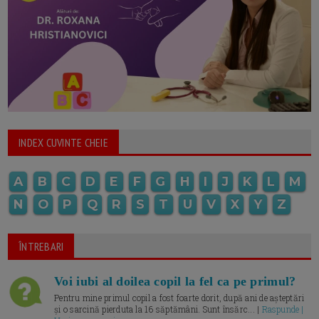
INDEX CUVINTE CHEIE
A
B
C
D
E
F
G
H
I
J
K
L
M
N
O
P
Q
R
S
T
U
V
X
Y
Z
ÎNTREBARI
Voi iubi al doilea copil la fel ca pe primul?
Pentru mine primul copil a fost foarte dorit, după ani de așteptări
și o sarcină pierduta la 16 săptămâni. Sunt însărc... |
Raspunde |