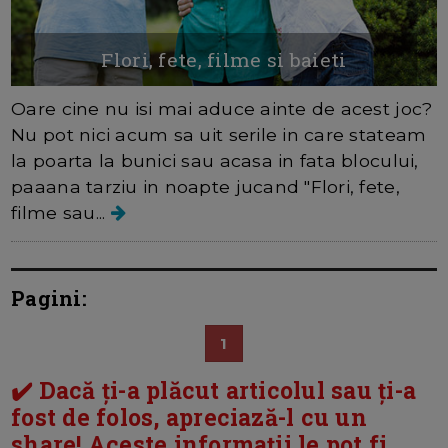
Flori, fete, filme si baieti
Oare cine nu isi mai aduce ainte de acest joc?
Nu pot nici acum sa uit serile in care stateam
la poarta la bunici sau acasa in fata blocului,
paaana tarziu in noapte jucand "Flori, fete,
filme sau...
Pagini:
1
✔️ Dacă ți-a plăcut articolul sau ți-a
fost de folos, apreciază-l cu un
share! Aceste informații le pot fi