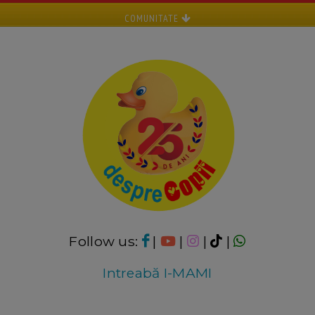
COMUNITATE
Follow us:
|
|
|
|
Intreabă I-MAMI