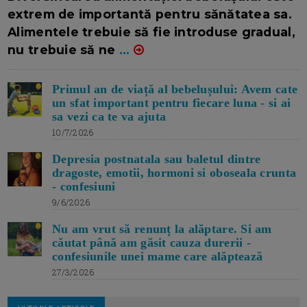
extrem de importantă pentru sănătatea sa.
Alimentele trebuie să fie introduse gradual,
nu trebuie să ne
...
Primul an de viață al bebelușului: Avem cate
un sfat important pentru fiecare luna - si ai
sa vezi ca te va ajuta
10/7/2026
Depresia postnatala sau baletul dintre
dragoste, emotii, hormoni si oboseala crunta
- confesiuni
9/6/2026
Nu am vrut să renunț la alăptare. Si am
căutat până am găsit cauza durerii -
confesiunile unei mame care alăptează
27/3/2026