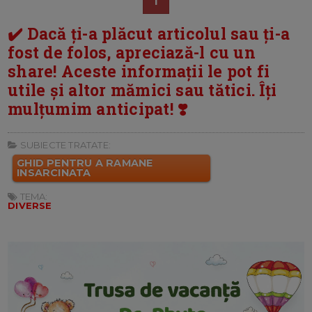
1
✔️ Dacă ți-a plăcut articolul sau ți-a
fost de folos, apreciază-l cu un
share! Aceste informații le pot fi
utile și altor mămici sau tătici. Îți
mulțumim anticipat! ❣️
SUBIECTE TRATATE:
GHID PENTRU A RAMANE
INSARCINATA
TEMA:
DIVERSE