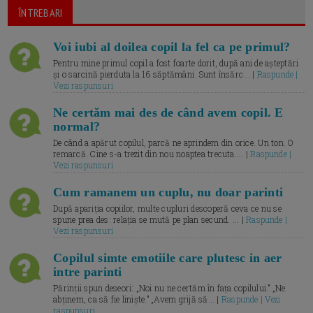
ÎNTREBARI
Voi iubi al doilea copil la fel ca pe primul?
Pentru mine primul copil a fost foarte dorit, după ani de așteptări
și o sarcină pierduta la 16 săptămâni. Sunt însărc... |
Raspunde |
Vezi raspunsuri
Ne certăm mai des de când avem copil. E
normal?
De când a apărut copilul, parcă ne aprindem din orice. Un ton. O
remarcă. Cine s-a trezit din nou noaptea trecuta.... |
Raspunde |
Vezi raspunsuri
Cum ramanem un cuplu, nu doar parinti
După apariția copiilor, multe cupluri descoperă ceva ce nu se
spune prea des: relația se mută pe plan secund. ... |
Raspunde |
Vezi raspunsuri
Copilul simte emotiile care plutesc in aer
intre parinti
Părinții spun deseori: „Noi nu ne certăm în fața copilului.” „Ne
abținem, ca să fie liniște.” „Avem grijă să... |
Raspunde | Vezi
raspunsuri