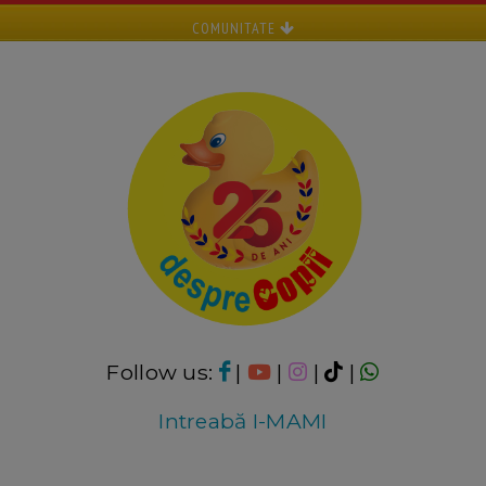
COMUNITATE
Follow us:
|
|
|
|
Intreabă I-MAMI