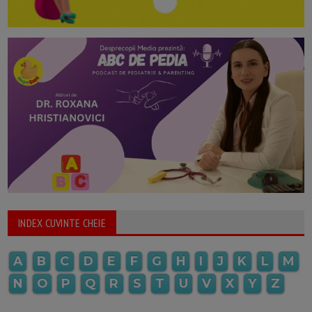
INDEX CUVINTE CHEIE
A
B
C
D
E
F
G
H
I
J
K
L
M
N
O
P
Q
R
S
T
U
V
X
Y
Z