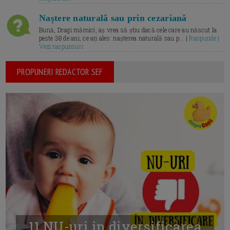
Naștere naturală sau prin cezariană
Bună, Dragi mămici, aș vrea să știu dacă cele care au născut la
peste 38 de ani, ce ați ales: nașterea naturală sau p... |
Raspunde |
Vezi raspunsuri
PROPUNERI REDACTOR SEF
11 NU-uri in diversificarea