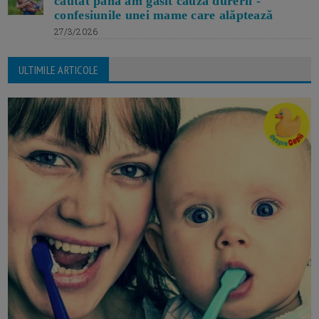
căutat până am găsit cauza durerii -
confesiunile unei mame care alăptează
27/3/2026
ULTIMILE ARTICOLE