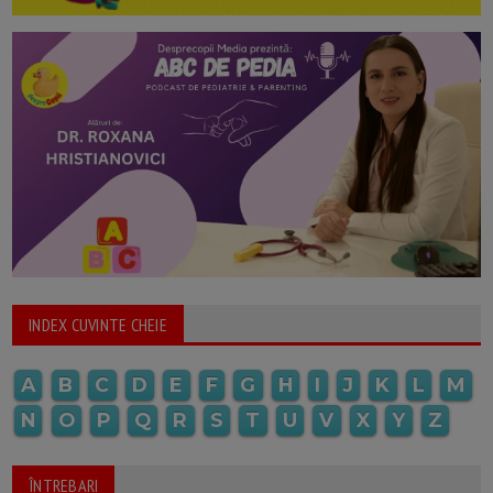
INDEX CUVINTE CHEIE
A
B
C
D
E
F
G
H
I
J
K
L
M
N
O
P
Q
R
S
T
U
V
X
Y
Z
ÎNTREBARI