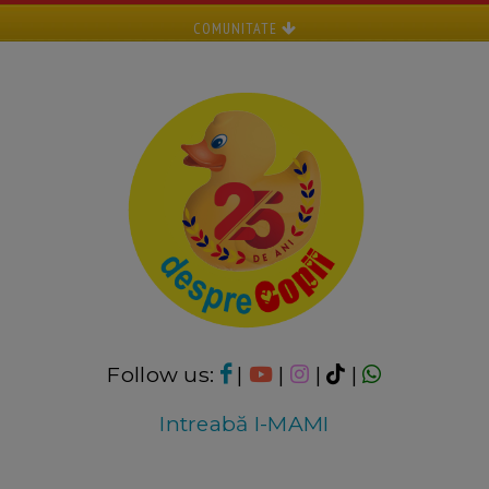
COMUNITATE
Follow us:
|
|
|
|
Intreabă I-MAMI