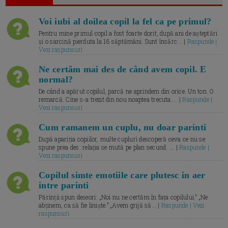
Voi iubi al doilea copil la fel ca pe primul?
Pentru mine primul copil a fost foarte dorit, după ani de așteptări
și o sarcină pierduta la 16 săptămâni. Sunt însărc... |
Raspunde |
Vezi raspunsuri
Ne certăm mai des de când avem copil. E
normal?
De când a apărut copilul, parcă ne aprindem din orice. Un ton. O
remarcă. Cine s-a trezit din nou noaptea trecuta.... |
Raspunde |
Vezi raspunsuri
Cum ramanem un cuplu, nu doar parinti
După apariția copiilor, multe cupluri descoperă ceva ce nu se
spune prea des: relația se mută pe plan secund. ... |
Raspunde |
Vezi raspunsuri
Copilul simte emotiile care plutesc in aer
intre parinti
Părinții spun deseori: „Noi nu ne certăm în fața copilului.” „Ne
abținem, ca să fie liniște.” „Avem grijă să... |
Raspunde | Vezi
raspunsuri