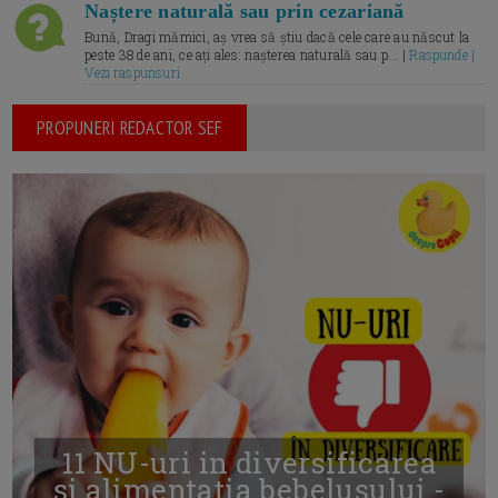
Naștere naturală sau prin cezariană
Bună, Dragi mămici, aș vrea să știu dacă cele care au născut la
peste 38 de ani, ce ați ales: nașterea naturală sau p... |
Raspunde |
Vezi raspunsuri
PROPUNERI REDACTOR SEF
11 NU-uri in diversificarea
și alimentația bebelușului -