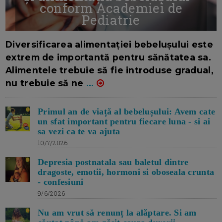
conform Academiei de
Pediatrie
16/7/2026
AUTOR: EDITOR DC.
Diversificarea alimentației bebelușului este
extrem de importantă pentru sănătatea sa.
Alimentele trebuie să fie introduse gradual,
nu trebuie să ne
...
Primul an de viață al bebelușului: Avem cate
un sfat important pentru fiecare luna - si ai
sa vezi ca te va ajuta
10/7/2026
Depresia postnatala sau baletul dintre
dragoste, emotii, hormoni si oboseala crunta
- confesiuni
9/6/2026
Nu am vrut să renunț la alăptare. Si am