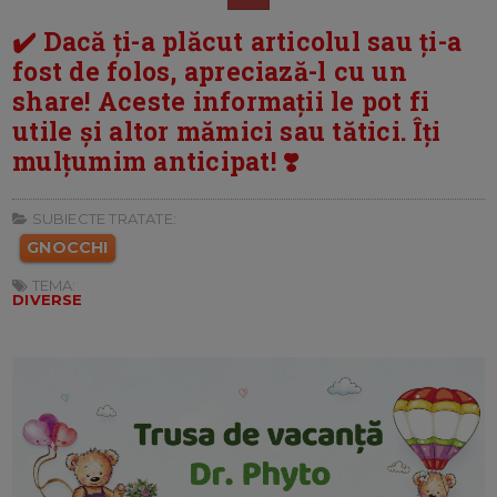
✔️ Dacă ți-a plăcut articolul sau ți-a
fost de folos, apreciază-l cu un
share! Aceste informații le pot fi
utile și altor mămici sau tătici. Îți
mulțumim anticipat! ❣️
SUBIECTE TRATATE:
GNOCCHI
TEMA:
DIVERSE