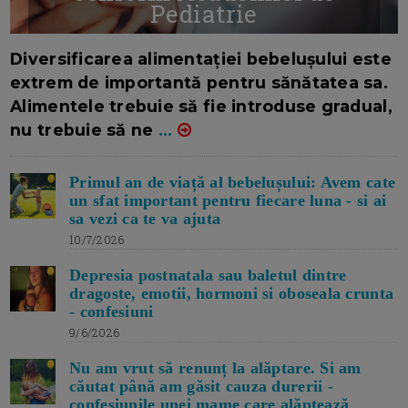
Pediatrie
16/7/2026
AUTOR: EDITOR DC.
Diversificarea alimentației bebelușului este
extrem de importantă pentru sănătatea sa.
Alimentele trebuie să fie introduse gradual,
nu trebuie să ne
...
Primul an de viață al bebelușului: Avem cate
un sfat important pentru fiecare luna - si ai
sa vezi ca te va ajuta
10/7/2026
Depresia postnatala sau baletul dintre
dragoste, emotii, hormoni si oboseala crunta
- confesiuni
9/6/2026
Nu am vrut să renunț la alăptare. Si am
căutat până am găsit cauza durerii -
confesiunile unei mame care alăptează