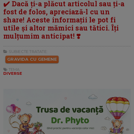
✔️ Dacă ți-a plăcut articolul sau ți-a
fost de folos, apreciază-l cu un
share! Aceste informații le pot fi
utile și altor mămici sau tătici. Îți
mulțumim anticipat! ❣️
SUBIECTE TRATATE:
GRAVIDA CU GEMENE
TEMA:
DIVERSE