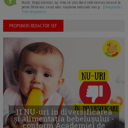
Bună, Dragi mămici, aș vrea să știu dacă cele care au născut la
peste 38 de ani, ce ați ales: nașterea naturală sau p... |
Raspunde |
Vezi raspunsuri
PROPUNERI REDACTOR SEF
11 NU-uri in diversificarea
și alimentația bebelușului -
conform Academiei de