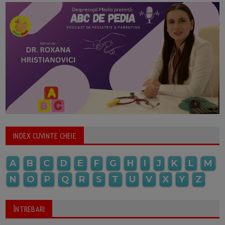
INDEX CUVINTE CHEIE
A
B
C
D
E
F
G
H
I
J
K
L
M
N
O
P
Q
R
S
T
U
V
X
Y
Z
ÎNTREBARI