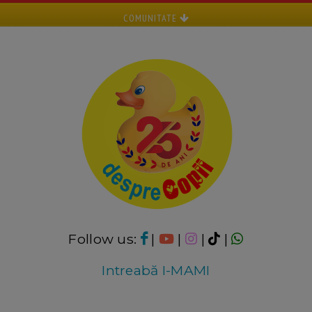
COMUNITATE
Follow us:
|
|
|
|
Intreabă I-MAMI