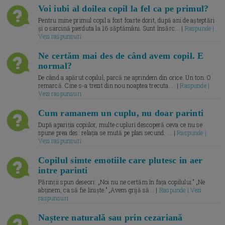
Voi iubi al doilea copil la fel ca pe primul?
Pentru mine primul copil a fost foarte dorit, după ani de așteptări
și o sarcină pierduta la 16 săptămâni. Sunt însărc... |
Raspunde |
Vezi raspunsuri
Ne certăm mai des de când avem copil. E
normal?
De când a apărut copilul, parcă ne aprindem din orice. Un ton. O
remarcă. Cine s-a trezit din nou noaptea trecuta.... |
Raspunde |
Vezi raspunsuri
Cum ramanem un cuplu, nu doar parinti
După apariția copiilor, multe cupluri descoperă ceva ce nu se
spune prea des: relația se mută pe plan secund. ... |
Raspunde |
Vezi raspunsuri
Copilul simte emotiile care plutesc in aer
intre parinti
Părinții spun deseori: „Noi nu ne certăm în fața copilului.” „Ne
abținem, ca să fie liniște.” „Avem grijă să... |
Raspunde | Vezi
raspunsuri
Naștere naturală sau prin cezariană