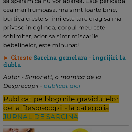
sa speram ca nu vor aparea. Este perioada
cea mai frumoasa, ma simt foarte bine,
burtica creste si imi este tare drag sa ma
privesc in oglinda, corpul meu este
schimbat, ador sa simt miscarile
bebelinelor, este minunat!
► Citeste
Sarcina gemelara - ingrijiri la
dublu
Autor - Simonett, o mamica de la
Desprecopii -
publicat aici
Publicat pe blogurile gravidutelor
de la Desprecopii - la categoria
JURNAL DE SARCINA