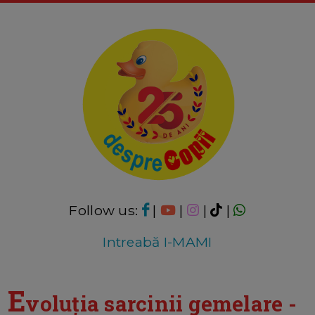
Follow us:
|
|
|
|
Intreabă I-MAMI
E
voluția sarcinii gemelare -