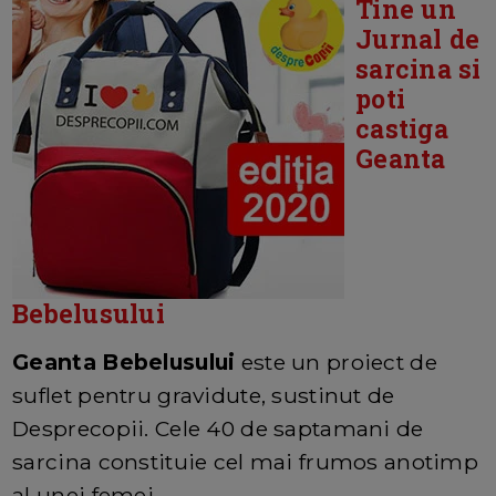
Tine un
Jurnal de
sarcina si
poti
castiga
Geanta
Bebelusului
Geanta Bebelusului
este un proiect de
suflet pentru gravidute, sustinut de
Desprecopii. Cele 40 de saptamani de
sarcina constituie cel mai frumos anotimp
al unei femei.