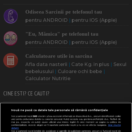
Odiseea Sarcinii pe telefonul tau
pentru ANDROID
|
pentru IOS (Apple)
"Eu, Mămica" pe telefonul tau
pentru ANDROID
|
pentru IOS (Apple)
Calculatoare utile in sarcina
Afla data nasterii
|
Cate Kg. in plus
|
Sexul
bebelusului
|
Culoare ochi bebe
|
Calculator Nutritie
CINE ESTI? CE CAUTI?
Doresc un copil
Adoptia
Probleme cu sarcina
Nouă ne pasă ca datele tale personale să rămână confidențiale
Noi și partenerii noștri
589
stocăm și/sau accesăm informații pe dispozitivul dvs., precum identificatorii cookie
Urmeaza sa nasc
Probleme alaptare
Bebe plange
unici pentru prelucrarea datelor cu caracter personal. Puteți accepta sau gestiona preferințele dvs. făcând clic
mai jos, respectiv vă puteți opune utilizării unui interes legitim în orice moment pe pagina cu politica de
confidențialitate. Aceste alegeri vor fi raportate partenerilor noștri și nu vă vor afecta navigarea.
Mai multe
Bebe febra
Caut bona
Cresa, Gradinta
detalii
Noi si partenerii nostri (retelele de socializare si agentiile de publicitate partenere, precum si furnizorii nostri de