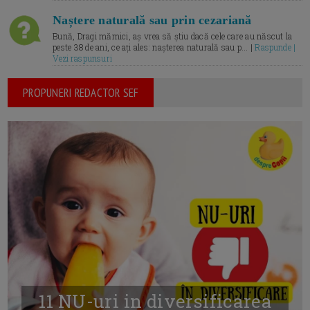
Naștere naturală sau prin cezariană
Bună, Dragi mămici, aș vrea să știu dacă cele care au născut la
peste 38 de ani, ce ați ales: nașterea naturală sau p... |
Raspunde |
Vezi raspunsuri
PROPUNERI REDACTOR SEF
11 NU-uri in diversificarea