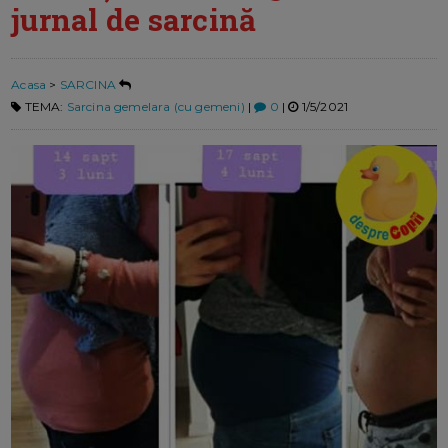
jurnal de sarcină
Acasa
>
SARCINA
TEMA:
Sarcina gemelara (cu gemeni)
|
0
|
1/5/2021