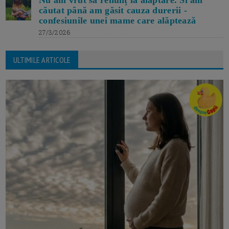
Nu am vrut să renunț la alăptare. Si am
căutat până am găsit cauza durerii -
confesiunile unei mame care alăptează
27/3/2026
ULTIMILE ARTICOLE