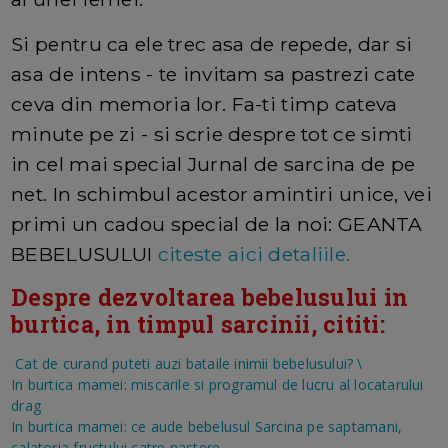
Si pentru ca ele trec asa de repede, dar si
asa de intens - te invitam sa pastrezi cate
ceva din memoria lor. Fa-ti timp cateva
minute pe zi - si scrie despre tot ce simti
in cel mai special Jurnal de sarcina de pe
net. In schimbul acestor amintiri unice, vei
primi un cadou special de la noi: GEANTA
BEBELUSULUI
citeste aici detaliile.
Despre dezvoltarea bebelusului in
burtica, in timpul sarcinii, cititi:
Cat de curand puteti auzi bataile inimii bebelusului?
\
In burtica mamei: miscarile si programul de lucru al locatarului
drag
In burtica mamei: ce aude bebelusul
Sarcina pe saptamani,
calatoria fructului catre nastere