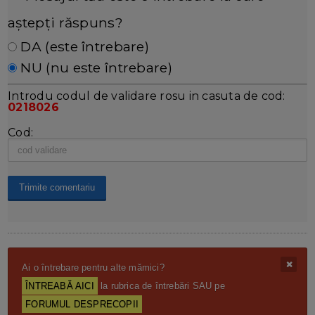
aștepți răspuns?
DA (este întrebare)
NU (nu este întrebare)
Introdu codul de validare rosu in casuta de cod:
0218026
Cod:
Ai o întrebare pentru alte mămici?
ÎNTREABĂ AICI
la rubrica de întrebări SAU pe
FORUMUL DESPRECOPII