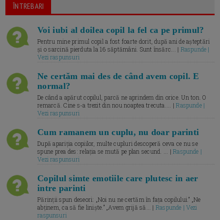
ÎNTREBARI
Voi iubi al doilea copil la fel ca pe primul?
Pentru mine primul copil a fost foarte dorit, după ani de așteptări
și o sarcină pierduta la 16 săptămâni. Sunt însărc... |
Raspunde |
Vezi raspunsuri
Ne certăm mai des de când avem copil. E
normal?
De când a apărut copilul, parcă ne aprindem din orice. Un ton. O
remarcă. Cine s-a trezit din nou noaptea trecuta.... |
Raspunde |
Vezi raspunsuri
Cum ramanem un cuplu, nu doar parinti
După apariția copiilor, multe cupluri descoperă ceva ce nu se
spune prea des: relația se mută pe plan secund. ... |
Raspunde |
Vezi raspunsuri
Copilul simte emotiile care plutesc in aer
intre parinti
Părinții spun deseori: „Noi nu ne certăm în fața copilului.” „Ne
abținem, ca să fie liniște.” „Avem grijă să... |
Raspunde | Vezi
raspunsuri