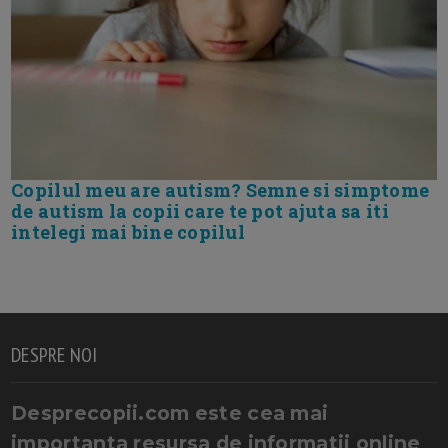
Copilul meu are autism? Semne si simptome
de autism la copii care te pot ajuta sa iti
intelegi mai bine copilul
DESPRE NOI
Desprecopii.com este cea mai
importanta resursa de informatii online