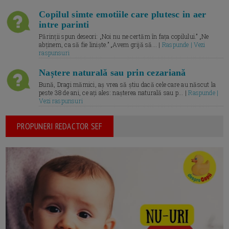
Copilul simte emotiile care plutesc in aer
intre parinti
Părinții spun deseori: „Noi nu ne certăm în fața copilului.” „Ne
abținem, ca să fie liniște.” „Avem grijă să... |
Raspunde | Vezi
raspunsuri
Naștere naturală sau prin cezariană
Bună, Dragi mămici, aș vrea să știu dacă cele care au născut la
peste 38 de ani, ce ați ales: nașterea naturală sau p... |
Raspunde |
Vezi raspunsuri
PROPUNERI REDACTOR SEF