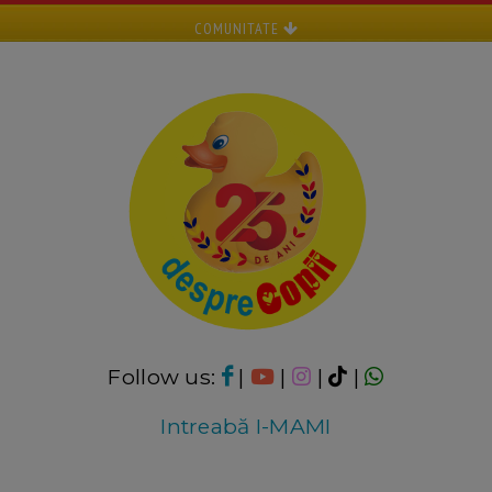
COMUNITATE
Follow us:
|
|
|
|
Intreabă I-MAMI