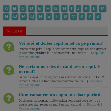
A
B
C
D
E
F
G
H
I
J
K
L
M
N
O
P
Q
R
S
T
U
V
X
Y
Z
ÎNTREBARI
Voi iubi al doilea copil la fel ca pe primul?
Pentru mine primul copil a fost foarte dorit, după ani de așteptări
și o sarcină pierduta la 16 săptămâni. Sunt însărc... |
Raspunde |
Vezi raspunsuri
Ne certăm mai des de când avem copil. E
normal?
De când a apărut copilul, parcă ne aprindem din orice. Un ton. O
remarcă. Cine s-a trezit din nou noaptea trecuta.... |
Raspunde |
Vezi raspunsuri
Cum ramanem un cuplu, nu doar parinti
După apariția copiilor, multe cupluri descoperă ceva ce nu se
spune prea des: relația se mută pe plan secund. ... |
Raspunde |
Vezi raspunsuri