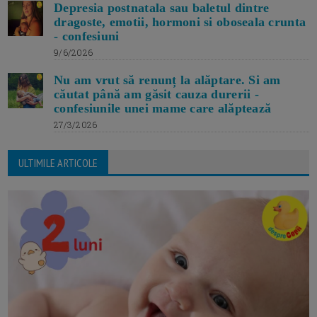
Depresia postnatala sau baletul dintre
dragoste, emotii, hormoni si oboseala crunta
- confesiuni
9/6/2026
Nu am vrut să renunț la alăptare. Si am
căutat până am găsit cauza durerii -
confesiunile unei mame care alăptează
27/3/2026
ULTIMILE ARTICOLE