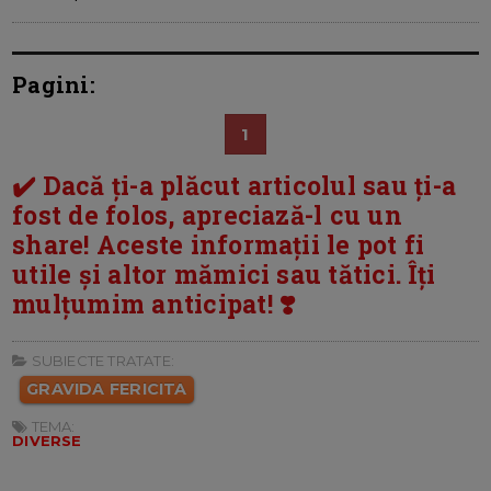
Pagini:
1
✔️ Dacă ți-a plăcut articolul sau ți-a
fost de folos, apreciază-l cu un
share! Aceste informații le pot fi
utile și altor mămici sau tătici. Îți
mulțumim anticipat! ❣️
SUBIECTE TRATATE:
GRAVIDA FERICITA
TEMA:
DIVERSE