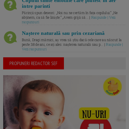
Copilul simte emotiile care plutesc in aer
intre parinti
Părinții spun deseori: „Noi nu ne certăm în fața copilului.” „Ne
abținem, ca să fie liniște.” „Avem grijă să... |
Raspunde | Vezi
raspunsuri
Naștere naturală sau prin cezariană
Bună, Dragi mămici, aș vrea să știu dacă cele care au născut la
peste 38 de ani, ce ați ales: nașterea naturală sau p... |
Raspunde |
Vezi raspunsuri
PROPUNERI REDACTOR SEF