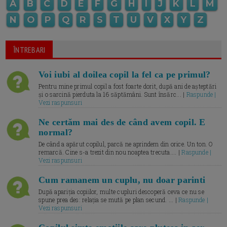
A
B
C
D
E
F
G
H
I
J
K
L
M
N
O
P
Q
R
S
T
U
V
X
Y
Z
ÎNTREBARI
Voi iubi al doilea copil la fel ca pe primul?
Pentru mine primul copil a fost foarte dorit, după ani de așteptări
și o sarcină pierduta la 16 săptămâni. Sunt însărc... |
Raspunde |
Vezi raspunsuri
Ne certăm mai des de când avem copil. E
normal?
De când a apărut copilul, parcă ne aprindem din orice. Un ton. O
remarcă. Cine s-a trezit din nou noaptea trecuta.... |
Raspunde |
Vezi raspunsuri
Cum ramanem un cuplu, nu doar parinti
După apariția copiilor, multe cupluri descoperă ceva ce nu se
spune prea des: relația se mută pe plan secund. ... |
Raspunde |
Vezi raspunsuri