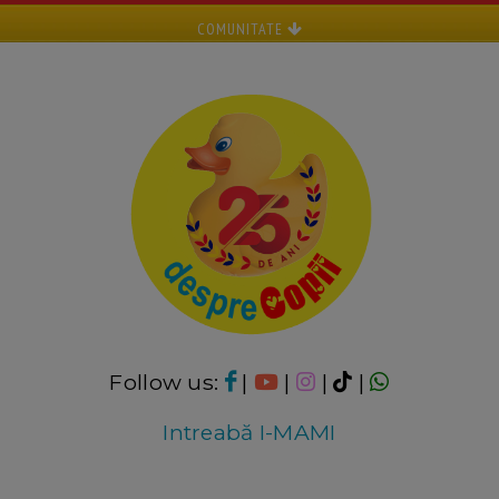
COMUNITATE
Follow us:
|
|
|
|
Intreabă I-MAMI