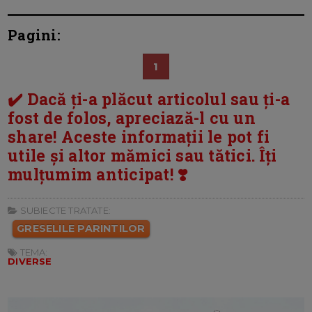
Pagini:
1
✔️ Dacă ți-a plăcut articolul sau ți-a
fost de folos, apreciază-l cu un
share! Aceste informații le pot fi
utile și altor mămici sau tătici. Îți
mulțumim anticipat! ❣️
SUBIECTE TRATATE:
GRESELILE PARINTILOR
TEMA:
DIVERSE