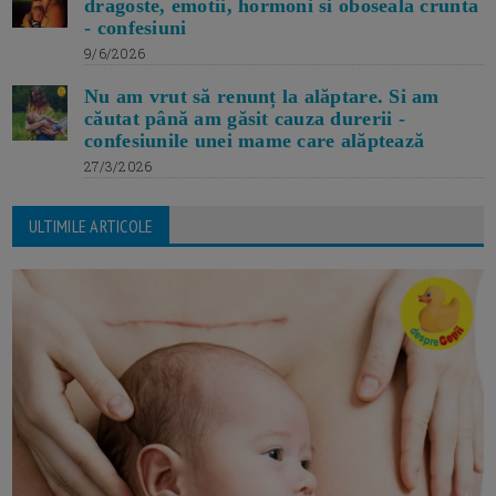
dragoste, emotii, hormoni si oboseala crunta
- confesiuni
9/6/2026
Nu am vrut să renunț la alăptare. Si am
căutat până am găsit cauza durerii -
confesiunile unei mame care alăptează
27/3/2026
ULTIMILE ARTICOLE