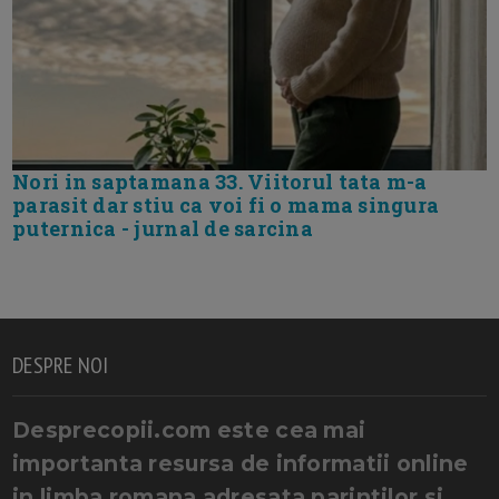
Nori in saptamana 33. Viitorul tata m-a
parasit dar stiu ca voi fi o mama singura
puternica - jurnal de sarcina
DESPRE NOI
Desprecopii.com este cea mai
importanta resursa de informatii online
in limba romana adresata parintilor si