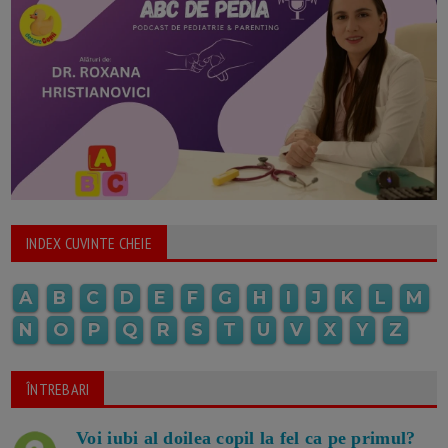
INDEX CUVINTE CHEIE
A
B
C
D
E
F
G
H
I
J
K
L
M
N
O
P
Q
R
S
T
U
V
X
Y
Z
ÎNTREBARI
Voi iubi al doilea copil la fel ca pe primul?