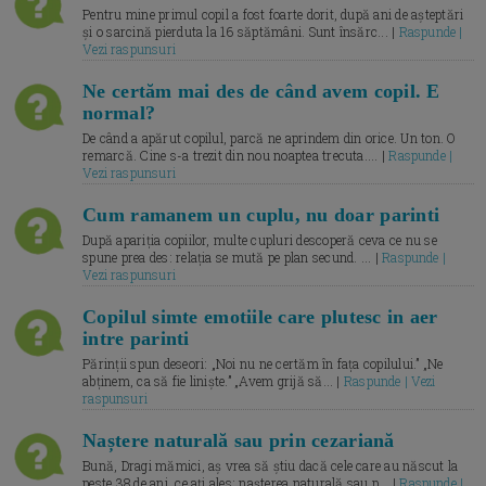
Pentru mine primul copil a fost foarte dorit, după ani de așteptări
și o sarcină pierduta la 16 săptămâni. Sunt însărc... |
Raspunde |
Vezi raspunsuri
Ne certăm mai des de când avem copil. E
normal?
De când a apărut copilul, parcă ne aprindem din orice. Un ton. O
remarcă. Cine s-a trezit din nou noaptea trecuta.... |
Raspunde |
Vezi raspunsuri
Cum ramanem un cuplu, nu doar parinti
După apariția copiilor, multe cupluri descoperă ceva ce nu se
spune prea des: relația se mută pe plan secund. ... |
Raspunde |
Vezi raspunsuri
Copilul simte emotiile care plutesc in aer
intre parinti
Părinții spun deseori: „Noi nu ne certăm în fața copilului.” „Ne
abținem, ca să fie liniște.” „Avem grijă să... |
Raspunde | Vezi
raspunsuri
Naștere naturală sau prin cezariană
Bună, Dragi mămici, aș vrea să știu dacă cele care au născut la
peste 38 de ani, ce ați ales: nașterea naturală sau p... |
Raspunde |