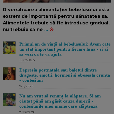
16/7/2026
AUTOR: EDITOR DC.
Diversificarea alimentației bebelușului este
extrem de importantă pentru sănătatea sa.
Alimentele trebuie să fie introduse gradual,
nu trebuie să ne
...
Primul an de viață al bebelușului: Avem cate
un sfat important pentru fiecare luna - si ai
sa vezi ca te va ajuta
10/7/2026
Depresia postnatala sau baletul dintre
dragoste, emotii, hormoni si oboseala crunta
- confesiuni
9/6/2026
Nu am vrut să renunț la alăptare. Si am
căutat până am găsit cauza durerii -
confesiunile unei mame care alăptează
27/3/2026