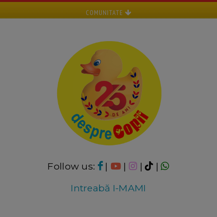
COMUNITATE
Follow us:
|
|
|
|
Intreabă I-MAMI