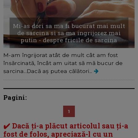
Mi-as dori sa ma fi bucurat mai mult
de sarcina si sa ma ingrijorez mai
putin - despre fricile de sarcina
M-am îngrijorat atât de mult cât am fost
însărcinată, încât am uitat să mă bucur de
sarcina...Dacă aș putea călători...
Pagini:
1
✔️ Dacă ți-a plăcut articolul sau ți-a
fost de folos, apreciază-l cu un