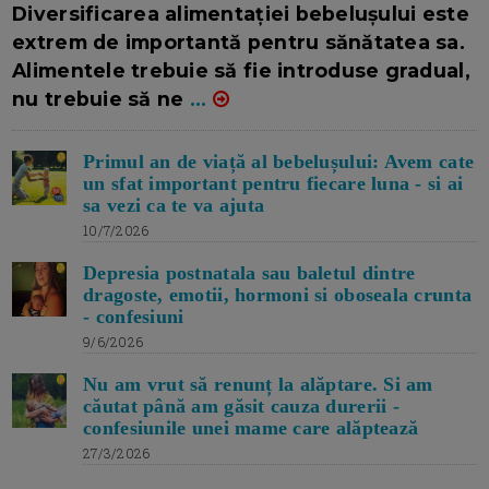
Diversificarea alimentației bebelușului este
extrem de importantă pentru sănătatea sa.
Alimentele trebuie să fie introduse gradual,
nu trebuie să ne
...
Primul an de viață al bebelușului: Avem cate
un sfat important pentru fiecare luna - si ai
sa vezi ca te va ajuta
10/7/2026
Depresia postnatala sau baletul dintre
dragoste, emotii, hormoni si oboseala crunta
- confesiuni
9/6/2026
Nu am vrut să renunț la alăptare. Si am
căutat până am găsit cauza durerii -
confesiunile unei mame care alăptează
27/3/2026