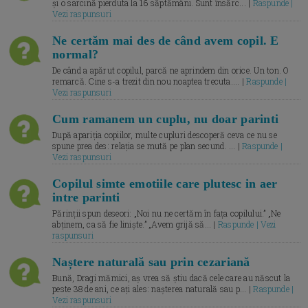
și o sarcină pierduta la 16 săptămâni. Sunt însărc... |
Raspunde |
Vezi raspunsuri
Ne certăm mai des de când avem copil. E
normal?
De când a apărut copilul, parcă ne aprindem din orice. Un ton. O
remarcă. Cine s-a trezit din nou noaptea trecuta.... |
Raspunde |
Vezi raspunsuri
Cum ramanem un cuplu, nu doar parinti
După apariția copiilor, multe cupluri descoperă ceva ce nu se
spune prea des: relația se mută pe plan secund. ... |
Raspunde |
Vezi raspunsuri
Copilul simte emotiile care plutesc in aer
intre parinti
Părinții spun deseori: „Noi nu ne certăm în fața copilului.” „Ne
abținem, ca să fie liniște.” „Avem grijă să... |
Raspunde | Vezi
raspunsuri
Naștere naturală sau prin cezariană
Bună, Dragi mămici, aș vrea să știu dacă cele care au născut la
peste 38 de ani, ce ați ales: nașterea naturală sau p... |
Raspunde |
Vezi raspunsuri