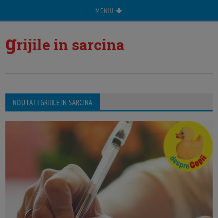
MENIU
g
rijile in sarcina
NOUTATI GRIJILE IN SARCINA