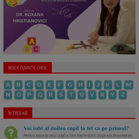
INDEX CUVINTE CHEIE
A
B
C
D
E
F
G
H
I
J
K
L
M
N
O
P
Q
R
S
T
U
V
X
Y
Z
ÎNTREBARI
Voi iubi al doilea copil la fel ca pe primul?
Pentru mine primul copil a fost foarte dorit, după ani de așteptări