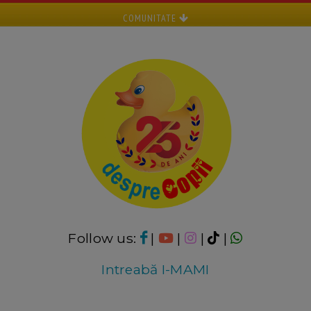
COMUNITATE
Follow us:
|
|
|
|
Intreabă I-MAMI