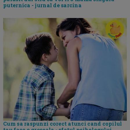
puternica - jurnal de sarcina
Cum sa raspunzi corect atunci cand copilul
tau face o greseala - sfatul psihologului