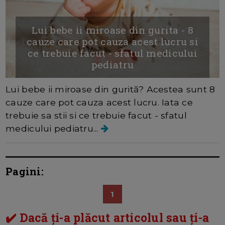
Lui bebe ii miroase din gurita - 8
cauze care pot cauza acest lucru si
ce trebuie facut - sfatul medicului
pediatru
Lui bebe ii miroase din gurită? Acestea sunt 8
cauze care pot cauza acest lucru. Iata ce
trebuie sa stii si ce trebuie facut - sfatul
medicului pediatru...
Pagini:
1
✔️ Dacă ți-a plăcut articolul sau ți-a