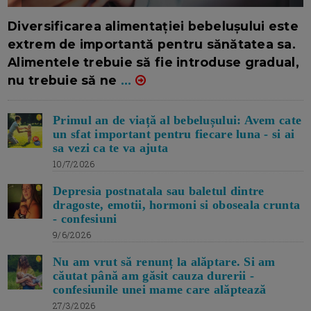
16/7/2026
AUTOR: EDITOR DC.
Diversificarea alimentației bebelușului este
extrem de importantă pentru sănătatea sa.
Alimentele trebuie să fie introduse gradual,
nu trebuie să ne
...
Primul an de viață al bebelușului: Avem cate
un sfat important pentru fiecare luna - si ai
sa vezi ca te va ajuta
10/7/2026
Depresia postnatala sau baletul dintre
dragoste, emotii, hormoni si oboseala crunta
- confesiuni
9/6/2026
Nu am vrut să renunț la alăptare. Si am
căutat până am găsit cauza durerii -
confesiunile unei mame care alăptează
27/3/2026