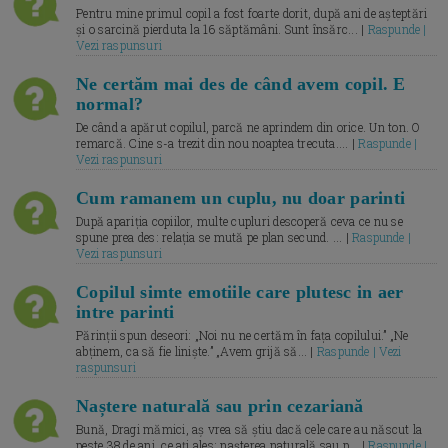
Pentru mine primul copil a fost foarte dorit, după ani de așteptări
și o sarcină pierduta la 16 săptămâni. Sunt însărc... |
Raspunde |
Vezi raspunsuri
Ne certăm mai des de când avem copil. E
normal?
De când a apărut copilul, parcă ne aprindem din orice. Un ton. O
remarcă. Cine s-a trezit din nou noaptea trecuta.... |
Raspunde |
Vezi raspunsuri
Cum ramanem un cuplu, nu doar parinti
După apariția copiilor, multe cupluri descoperă ceva ce nu se
spune prea des: relația se mută pe plan secund. ... |
Raspunde |
Vezi raspunsuri
Copilul simte emotiile care plutesc in aer
intre parinti
Părinții spun deseori: „Noi nu ne certăm în fața copilului.” „Ne
abținem, ca să fie liniște.” „Avem grijă să... |
Raspunde | Vezi
raspunsuri
Naștere naturală sau prin cezariană
Bună, Dragi mămici, aș vrea să știu dacă cele care au născut la
peste 38 de ani, ce ați ales: nașterea naturală sau p... |
Raspunde |