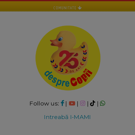
COMUNITATE
Follow us:
|
|
|
|
Intreabă I-MAMI