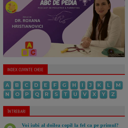
INDEX CUVINTE CHEIE
A
B
C
D
E
F
G
H
I
J
K
L
M
N
O
P
Q
R
S
T
U
V
X
Y
Z
ÎNTREBARI
Voi iubi al doilea copil la fel ca pe primul?