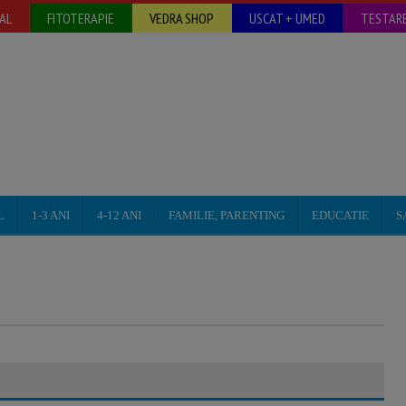
AL
FITOTERAPIE
VEDRA SHOP
USCAT + UMED
TESTARE
L
1-3 ANI
4-12 ANI
FAMILIE, PARENTING
EDUCATIE
S