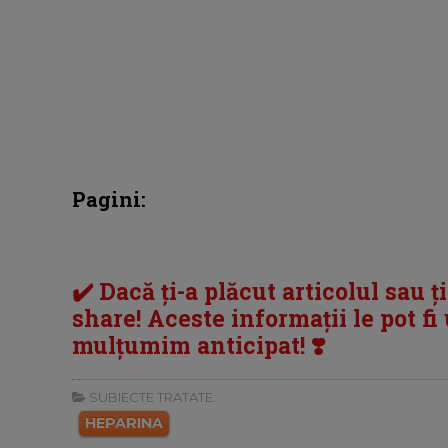
Pagini:
✔️ Dacă ți-a plăcut articolul sau ț
share! Aceste informații le pot fi u
mulțumim anticipat! ❣️
SUBIECTE TRATATE:
HEPARINA