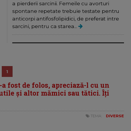
a pierderii sarcinii. Femeile cu avorturi
spontane repetate trebuie testate pentru
anticorpi antifosfolipidici, de preferat intre
sarcini, pentru ca starea...
1
i-a fost de folos, apreciază-l cu un
tile și altor mămici sau tătici. Îți
TEMA:
DIVERSE