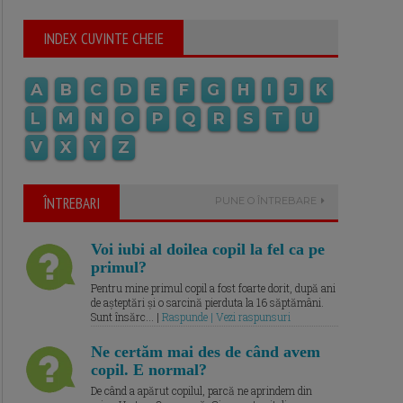
INDEX CUVINTE CHEIE
A
B
C
D
E
F
G
H
I
J
K
L
M
N
O
P
Q
R
S
T
U
V
X
Y
Z
ÎNTREBARI
PUNE O ÎNTREBARE
Voi iubi al doilea copil la fel ca pe
primul?
Pentru mine primul copil a fost foarte dorit, după ani
de așteptări și o sarcină pierduta la 16 săptămâni.
Sunt însărc... |
Raspunde | Vezi raspunsuri
Ne certăm mai des de când avem
copil. E normal?
De când a apărut copilul, parcă ne aprindem din