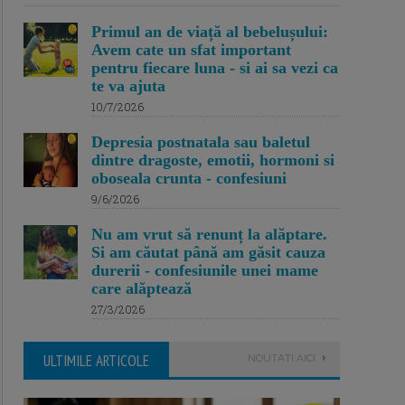
Primul an de viață al bebelușului:
Avem cate un sfat important
pentru fiecare luna - si ai sa vezi ca
te va ajuta
10/7/2026
Depresia postnatala sau baletul
dintre dragoste, emotii, hormoni si
oboseala crunta - confesiuni
9/6/2026
Nu am vrut să renunț la alăptare.
Si am căutat până am găsit cauza
durerii - confesiunile unei mame
care alăptează
27/3/2026
ULTIMILE ARTICOLE
NOUTATI AICI