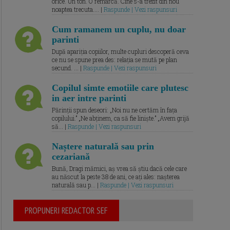
orice. Un ton. O remarcă. Cine s-a trezit din nou
noaptea trecuta.... |
Raspunde | Vezi raspunsuri
Cum ramanem un cuplu, nu doar
parinti
După apariția copiilor, multe cupluri descoperă ceva
ce nu se spune prea des: relația se mută pe plan
secund. ... |
Raspunde | Vezi raspunsuri
Copilul simte emotiile care plutesc
in aer intre parinti
Părinții spun deseori: „Noi nu ne certăm în fața
copilului.” „Ne abținem, ca să fie liniște.” „Avem grijă
să... |
Raspunde | Vezi raspunsuri
Naștere naturală sau prin
cezariană
Bună, Dragi mămici, aș vrea să știu dacă cele care
au născut la peste 38 de ani, ce ați ales: nașterea
naturală sau p... |
Raspunde | Vezi raspunsuri
PROPUNERI REDACTOR SEF