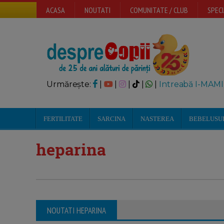
ACASA
NOUTATI
COMUNITATE / CLUB
SPECI
Urmărește:
|
|
|
|
|
Intreabă I-MAMI
FERTILITATE
SARCINA
NASTEREA
BEBELUSU
heparina
NOUTATI HEPARINA