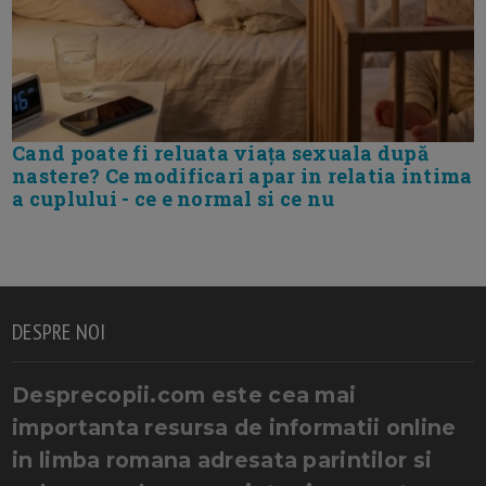
Cand poate fi reluata viața sexuala după
nastere? Ce modificari apar in relatia intima
a cuplului - ce e normal si ce nu
DESPRE NOI
Desprecopii.com este cea mai
importanta resursa de informatii online
in limba romana adresata parintilor si