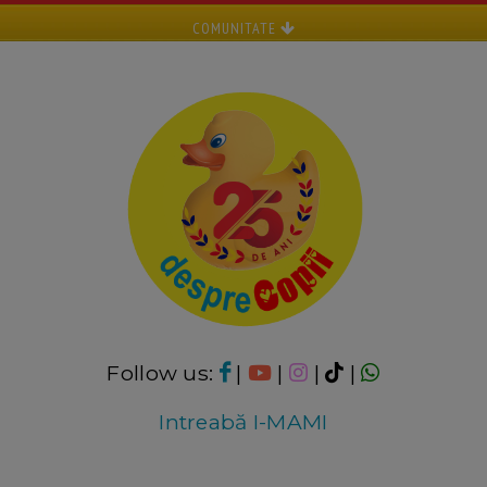
COMUNITATE
Follow us:
|
|
|
|
Intreabă I-MAMI