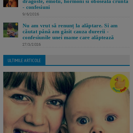
dragoste, emotii, hormoni si oboseala crunta
- confesiuni
9/6/2026
Nu am vrut să renunț la alăptare. Si am
căutat până am găsit cauza durerii -
confesiunile unei mame care alăptează
27/3/2026
ULTIMILE ARTICOLE