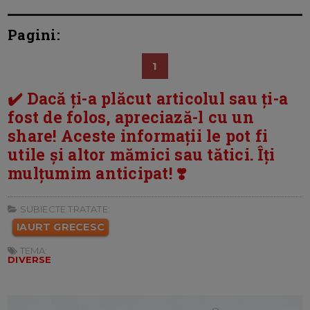
Pagini:
1
✔️ Dacă ți-a plăcut articolul sau ți-a
fost de folos, apreciază-l cu un
share! Aceste informații le pot fi
utile și altor mămici sau tătici. Îți
mulțumim anticipat! ❣️
SUBIECTE TRATATE:
IAURT GRECESC
TEMA:
DIVERSE