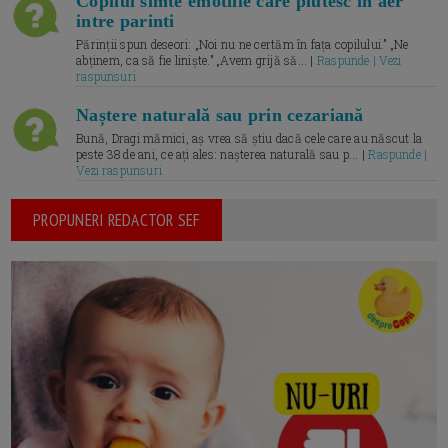
Copilul simte emotiile care plutesc in aer
intre parinti
Părinții spun deseori: „Noi nu ne certăm în fața copilului.” „Ne
abținem, ca să fie liniște.” „Avem grijă să... |
Raspunde | Vezi
raspunsuri
Naștere naturală sau prin cezariană
Bună, Dragi mămici, aș vrea să știu dacă cele care au născut la
peste 38 de ani, ce ați ales: nașterea naturală sau p... |
Raspunde |
Vezi raspunsuri
PROPUNERI REDACTOR SEF