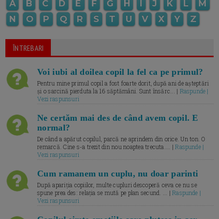
A
B
C
D
E
F
G
H
I
J
K
L
M
N
O
P
Q
R
S
T
U
V
X
Y
Z
ÎNTREBARI
Voi iubi al doilea copil la fel ca pe primul?
Pentru mine primul copil a fost foarte dorit, după ani de așteptări
și o sarcină pierduta la 16 săptămâni. Sunt însărc... |
Raspunde |
Vezi raspunsuri
Ne certăm mai des de când avem copil. E
normal?
De când a apărut copilul, parcă ne aprindem din orice. Un ton. O
remarcă. Cine s-a trezit din nou noaptea trecuta.... |
Raspunde |
Vezi raspunsuri
Cum ramanem un cuplu, nu doar parinti
După apariția copiilor, multe cupluri descoperă ceva ce nu se
spune prea des: relația se mută pe plan secund. ... |
Raspunde |
Vezi raspunsuri