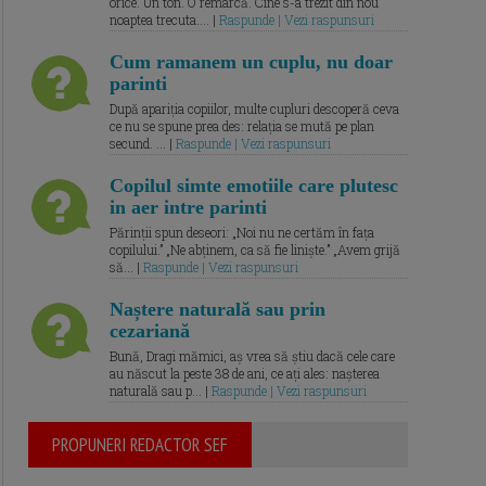
orice. Un ton. O remarcă. Cine s-a trezit din nou
noaptea trecuta.... |
Raspunde | Vezi raspunsuri
Cum ramanem un cuplu, nu doar
parinti
După apariția copiilor, multe cupluri descoperă ceva
ce nu se spune prea des: relația se mută pe plan
secund. ... |
Raspunde | Vezi raspunsuri
Copilul simte emotiile care plutesc
in aer intre parinti
Părinții spun deseori: „Noi nu ne certăm în fața
copilului.” „Ne abținem, ca să fie liniște.” „Avem grijă
să... |
Raspunde | Vezi raspunsuri
Naștere naturală sau prin
cezariană
Bună, Dragi mămici, aș vrea să știu dacă cele care
au născut la peste 38 de ani, ce ați ales: nașterea
naturală sau p... |
Raspunde | Vezi raspunsuri
PROPUNERI REDACTOR SEF