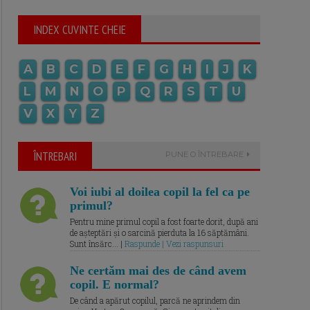
INDEX CUVINTE CHEIE
A
B
C
D
E
F
G
H
I
J
K
L
M
N
O
P
Q
R
S
T
U
V
X
Y
Z
ÎNTREBARI
PUNE O ÎNTREBARE
Voi iubi al doilea copil la fel ca pe
primul?
Pentru mine primul copil a fost foarte dorit, după ani
de așteptări și o sarcină pierduta la 16 săptămâni.
Sunt însărc... |
Raspunde | Vezi raspunsuri
Ne certăm mai des de când avem
copil. E normal?
De când a apărut copilul, parcă ne aprindem din