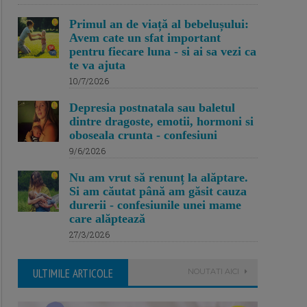
Primul an de viață al bebelușului:
Avem cate un sfat important
pentru fiecare luna - si ai sa vezi ca
te va ajuta
10/7/2026
Depresia postnatala sau baletul
dintre dragoste, emotii, hormoni si
oboseala crunta - confesiuni
9/6/2026
Nu am vrut să renunț la alăptare.
Si am căutat până am găsit cauza
durerii - confesiunile unei mame
care alăptează
27/3/2026
ULTIMILE ARTICOLE
NOUTATI AICI