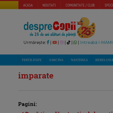
ACASA
NOUTATI
COMUNITATE / CLUB
SPECI
Urmărește:
|
|
|
|
|
Intreabă I-MAMI
FERTILITATE
SARCINA
NASTEREA
BEBELUSU
imparate
Pagini: