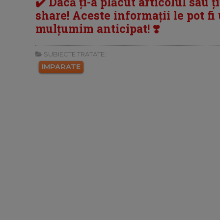
✔️ Dacă ți-a plăcut articolul sau ț
share! Aceste informații le pot fi u
mulțumim anticipat! ❣️
SUBIECTE TRATATE:
IMPARATE