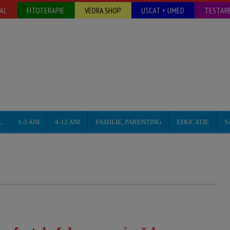
AL
FITOTERAPIE
VEDRA SHOP
USCAT + UMED
TESTARE
L
1-3 ANI
4-12 ANI
FAMILIE, PARENTING
EDUCATIE
S