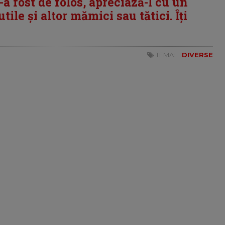
i-a fost de folos, apreciază-l cu un
tile și altor mămici sau tătici. Îți
TEMA:
DIVERSE