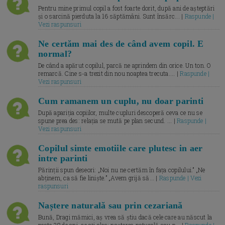
Pentru mine primul copil a fost foarte dorit, după ani de așteptări
și o sarcină pierduta la 16 săptămâni. Sunt însărc... |
Raspunde |
Vezi raspunsuri
Ne certăm mai des de când avem copil. E
normal?
De când a apărut copilul, parcă ne aprindem din orice. Un ton. O
remarcă. Cine s-a trezit din nou noaptea trecuta.... |
Raspunde |
Vezi raspunsuri
Cum ramanem un cuplu, nu doar parinti
După apariția copiilor, multe cupluri descoperă ceva ce nu se
spune prea des: relația se mută pe plan secund. ... |
Raspunde |
Vezi raspunsuri
Copilul simte emotiile care plutesc in aer
intre parinti
Părinții spun deseori: „Noi nu ne certăm în fața copilului.” „Ne
abținem, ca să fie liniște.” „Avem grijă să... |
Raspunde | Vezi
raspunsuri
Naștere naturală sau prin cezariană
Bună, Dragi mămici, aș vrea să știu dacă cele care au născut la