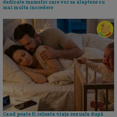
dedicate mamelor care vor sa alapteze cu
mai multa incredere
Cand poate fi reluata viața sexuala după