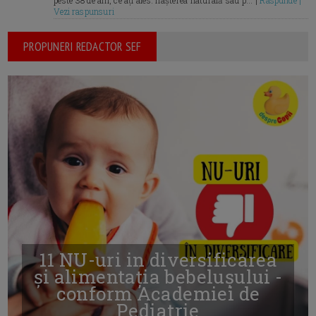
peste 38 de ani, ce ați ales: nașterea naturală sau p... |
Raspunde |
Vezi raspunsuri
PROPUNERI REDACTOR SEF
11 NU-uri in diversificarea
și alimentația bebelușului -
conform Academiei de
Pediatrie