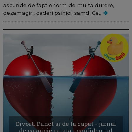
ascunde de fapt enorm de multa durere,
dezamagiri, caderi psihici, samd. Ce...
Divort. Punct si de la capat - jurnal
de casnicie ratata - confidential