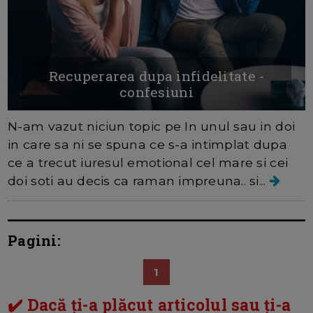
Recuperarea dupa infidelitate -
confesiuni
N-am vazut niciun topic pe In unul sau in doi
in care sa ni se spuna ce s-a intimplat dupa
ce a trecut iuresul emotional cel mare si cei
doi soti au decis ca raman impreuna.. si...
Pagini:
1
✔️ Dacă ți-a plăcut articolul sau ți-a