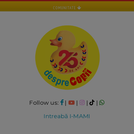
COMUNITATE
Follow us:
|
|
|
|
Intreabă I-MAMI