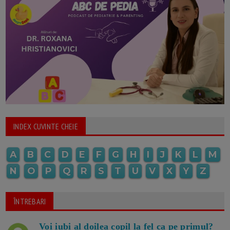
INDEX CUVINTE CHEIE
A
B
C
D
E
F
G
H
I
J
K
L
M
N
O
P
Q
R
S
T
U
V
X
Y
Z
ÎNTREBARI
Voi iubi al doilea copil la fel ca pe primul?