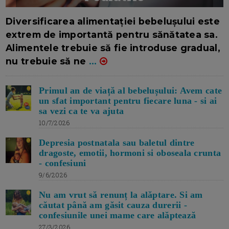
16/7/2026
AUTOR: EDITOR DC.
Diversificarea alimentației bebelușului este
extrem de importantă pentru sănătatea sa.
Alimentele trebuie să fie introduse gradual,
nu trebuie să ne
...
Primul an de viață al bebelușului: Avem cate
un sfat important pentru fiecare luna - si ai
sa vezi ca te va ajuta
10/7/2026
Depresia postnatala sau baletul dintre
dragoste, emotii, hormoni si oboseala crunta
- confesiuni
9/6/2026
Nu am vrut să renunț la alăptare. Si am
căutat până am găsit cauza durerii -
confesiunile unei mame care alăptează
27/3/2026