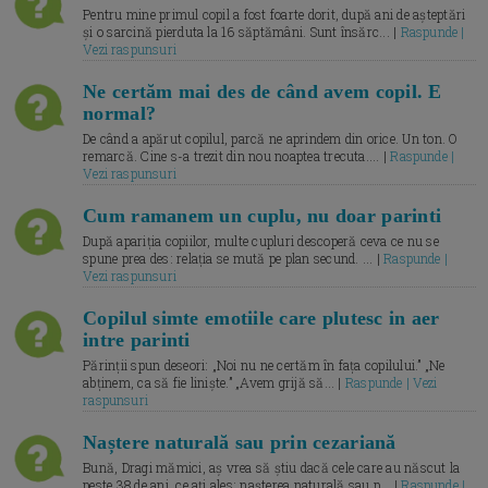
Pentru mine primul copil a fost foarte dorit, după ani de așteptări
și o sarcină pierduta la 16 săptămâni. Sunt însărc... |
Raspunde |
Vezi raspunsuri
Ne certăm mai des de când avem copil. E
normal?
De când a apărut copilul, parcă ne aprindem din orice. Un ton. O
remarcă. Cine s-a trezit din nou noaptea trecuta.... |
Raspunde |
Vezi raspunsuri
Cum ramanem un cuplu, nu doar parinti
După apariția copiilor, multe cupluri descoperă ceva ce nu se
spune prea des: relația se mută pe plan secund. ... |
Raspunde |
Vezi raspunsuri
Copilul simte emotiile care plutesc in aer
intre parinti
Părinții spun deseori: „Noi nu ne certăm în fața copilului.” „Ne
abținem, ca să fie liniște.” „Avem grijă să... |
Raspunde | Vezi
raspunsuri
Naștere naturală sau prin cezariană
Bună, Dragi mămici, aș vrea să știu dacă cele care au născut la
peste 38 de ani, ce ați ales: nașterea naturală sau p... |
Raspunde |