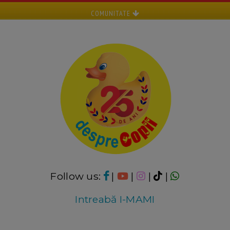
COMUNITATE
Follow us:
|
|
|
|
Intreabă I-MAMI