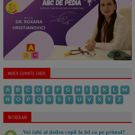
INDEX CUVINTE CHEIE
A
B
C
D
E
F
G
H
I
J
K
L
M
N
O
P
Q
R
S
T
U
V
X
Y
Z
ÎNTREBARI
Voi iubi al doilea copil la fel ca pe primul?