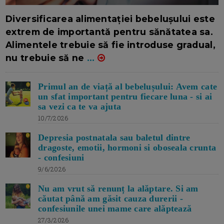
16/7/2026
AUTOR: EDITOR DC.
Diversificarea alimentației bebelușului este
extrem de importantă pentru sănătatea sa.
Alimentele trebuie să fie introduse gradual,
nu trebuie să ne
...
Primul an de viață al bebelușului: Avem cate
un sfat important pentru fiecare luna - si ai
sa vezi ca te va ajuta
10/7/2026
Depresia postnatala sau baletul dintre
dragoste, emotii, hormoni si oboseala crunta
- confesiuni
9/6/2026
Nu am vrut să renunț la alăptare. Si am
căutat până am găsit cauza durerii -
confesiunile unei mame care alăptează
27/3/2026