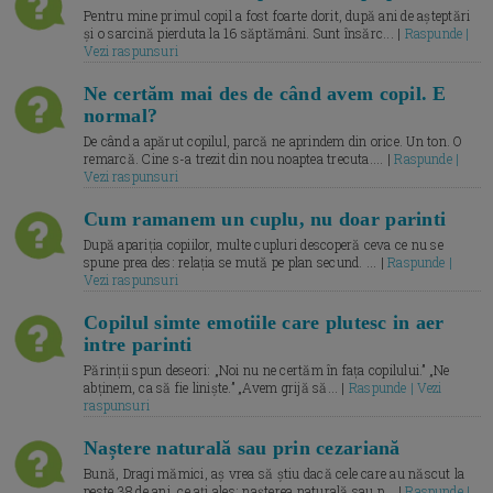
Pentru mine primul copil a fost foarte dorit, după ani de așteptări
și o sarcină pierduta la 16 săptămâni. Sunt însărc... |
Raspunde |
Vezi raspunsuri
Ne certăm mai des de când avem copil. E
normal?
De când a apărut copilul, parcă ne aprindem din orice. Un ton. O
remarcă. Cine s-a trezit din nou noaptea trecuta.... |
Raspunde |
Vezi raspunsuri
Cum ramanem un cuplu, nu doar parinti
După apariția copiilor, multe cupluri descoperă ceva ce nu se
spune prea des: relația se mută pe plan secund. ... |
Raspunde |
Vezi raspunsuri
Copilul simte emotiile care plutesc in aer
intre parinti
Părinții spun deseori: „Noi nu ne certăm în fața copilului.” „Ne
abținem, ca să fie liniște.” „Avem grijă să... |
Raspunde | Vezi
raspunsuri
Naștere naturală sau prin cezariană
Bună, Dragi mămici, aș vrea să știu dacă cele care au născut la
peste 38 de ani, ce ați ales: nașterea naturală sau p... |
Raspunde |