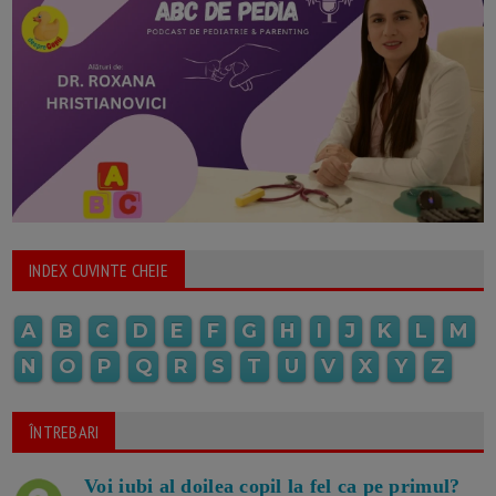
INDEX CUVINTE CHEIE
A
B
C
D
E
F
G
H
I
J
K
L
M
N
O
P
Q
R
S
T
U
V
X
Y
Z
ÎNTREBARI
Voi iubi al doilea copil la fel ca pe primul?