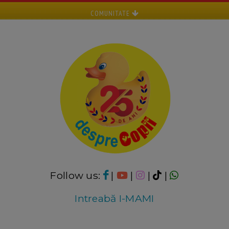
COMUNITATE
Follow us:
|
|
|
|
Intreabă I-MAMI