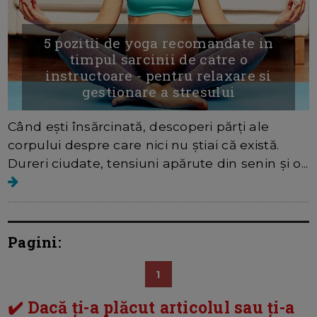
5 pozitii de yoga recomandate in
timpul sarcinii de catre o
instructoare - pentru relaxare si
gestionare a stresului
Când ești însărcinată, descoperi părți ale
corpului despre care nici nu știai că există.
Dureri ciudate, tensiuni apărute din senin și o...
Pagini:
1
✔️ Dacă ți-a plăcut articolul sau ți-a