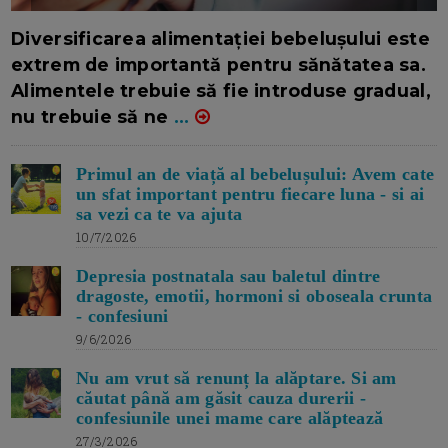
16/7/2026
AUTOR: EDITOR DC.
Diversificarea alimentației bebelușului este
extrem de importantă pentru sănătatea sa.
Alimentele trebuie să fie introduse gradual,
nu trebuie să ne
...
Primul an de viață al bebelușului: Avem cate
un sfat important pentru fiecare luna - si ai
sa vezi ca te va ajuta
10/7/2026
Depresia postnatala sau baletul dintre
dragoste, emotii, hormoni si oboseala crunta
- confesiuni
9/6/2026
Nu am vrut să renunț la alăptare. Si am
căutat până am găsit cauza durerii -
confesiunile unei mame care alăptează
27/3/2026