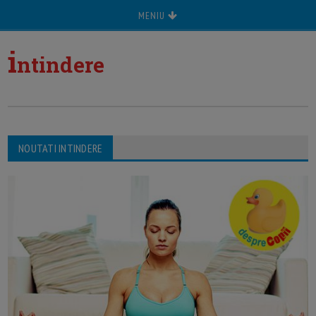
MENIU
i
ntindere
NOUTATI INTINDERE