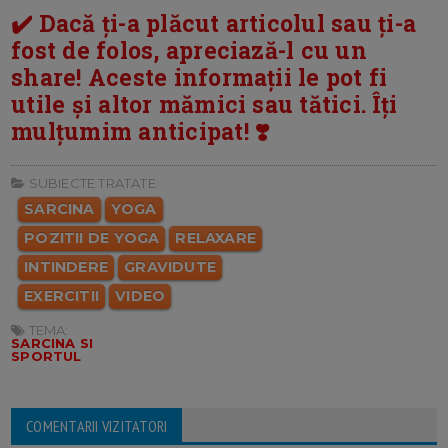
✔️ Dacă ți-a plăcut articolul sau ți-a
fost de folos, apreciază-l cu un
share! Aceste informații le pot fi
utile și altor mămici sau tătici. Îți
mulțumim anticipat! ❣️
SUBIECTE TRATATE:
SARCINA
YOGA
POZITII DE YOGA
RELAXARE
INTINDERE
GRAVIDUTE
EXERCITII
VIDEO
TEMA:
SARCINA SI
SPORTUL
COMENTARII VIZITATORI