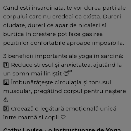
Cand esti insarcinata, te vor durea parti ale
corpului care nu credeai ca exista. Dureri
ciudate, dureri ce apar de nicaieri si
burtica in crestere pot face gasirea
pozitiilor confortabile aproape imposibila.
3 beneficii importante ale yoga în sarcină:
1️⃣ Reduce stresul și anxietatea, ajutând la
un somn mai liniștit 😴
2️⃣ Îmbunătățește circulația și tonusul
muscular, pregătind corpul pentru naștere
💪
3️⃣ Creează o legătură emoțională unică
între mamă și copil 🤍
Cathy Louise - o instructuoare de Yoga