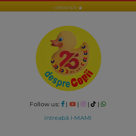
COMUNITATE
Follow us:
|
|
|
|
Intreabă I-MAMI