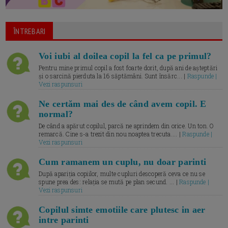
ÎNTREBARI
Voi iubi al doilea copil la fel ca pe primul?
Pentru mine primul copil a fost foarte dorit, după ani de așteptări
și o sarcină pierduta la 16 săptămâni. Sunt însărc... |
Raspunde |
Vezi raspunsuri
Ne certăm mai des de când avem copil. E
normal?
De când a apărut copilul, parcă ne aprindem din orice. Un ton. O
remarcă. Cine s-a trezit din nou noaptea trecuta.... |
Raspunde |
Vezi raspunsuri
Cum ramanem un cuplu, nu doar parinti
După apariția copiilor, multe cupluri descoperă ceva ce nu se
spune prea des: relația se mută pe plan secund. ... |
Raspunde |
Vezi raspunsuri
Copilul simte emotiile care plutesc in aer
intre parinti