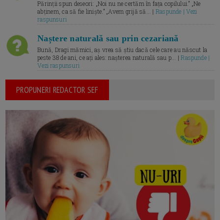
Părinții spun deseori: „Noi nu ne certăm în fața copilului.” „Ne
abținem, ca să fie liniște.” „Avem grijă să... |
Raspunde | Vezi
raspunsuri
Naștere naturală sau prin cezariană
Bună, Dragi mămici, aș vrea să știu dacă cele care au născut la
peste 38 de ani, ce ați ales: nașterea naturală sau p... |
Raspunde |
Vezi raspunsuri
PROPUNERI REDACTOR SEF