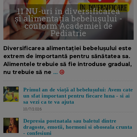
11 NU-uri in diversificarea
și alimentația bebelușului -
conform Academiei de
Pediatrie
16/7/2026
AUTOR: EDITOR DC.
Diversificarea alimentației bebelușului este
extrem de importantă pentru sănătatea sa.
Alimentele trebuie să fie introduse gradual,
nu trebuie să ne
...
Primul an de viață al bebelușului: Avem cate
un sfat important pentru fiecare luna - si ai
sa vezi ca te va ajuta
10/7/2026
Depresia postnatala sau baletul dintre
dragoste, emotii, hormoni si oboseala crunta
- confesiuni