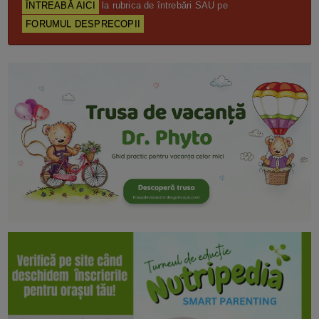
ÎNTREABĂ AICI
la rubrica de întrebări SAU pe
FORUMUL DESPRECOPII