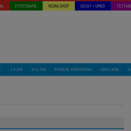
AL
FITOTERAPIE
VEDRA SHOP
USCAT + UMED
TESTARE
L
1-3 ANI
4-12 ANI
FAMILIE, PARENTING
EDUCATIE
S