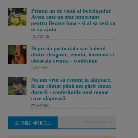
Primul an de viață al bebelușului:
Avem cate un sfat important
pentru fiecare luna - si ai sa vezi ca
te va ajuta
10/7/2026
Depresia postnatala sau baletul
dintre dragoste, emotii, hormoni si
oboseala crunta - confesiuni
9/6/2026
Nu am vrut să renunț la alăptare.
Si am căutat până am găsit cauza
durerii - confesiunile unei mame
care alăptează
27/3/2026
ULTIMILE ARTICOLE
NOUTATI AICI