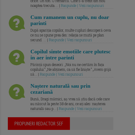
orice. Un ton. O remarcă. Cine s-a trezit din nou
noaptea trecuta.... |
Raspunde | Vezi raspunsuri
Cum ramanem un cuplu, nu doar
parinti
După apariția copiilor, multe cupluri descoperă ceva
ce nu se spune prea des: relația se mută pe plan
secund. ... |
Raspunde | Vezi raspunsuri
Copilul simte emotiile care plutesc
in aer intre parinti
Părinții spun deseori: „Noi nu ne certăm în fața
copilului.” „Ne abținem, ca să fie liniște.” „Avem grijă
să... |
Raspunde | Vezi raspunsuri
Naștere naturală sau prin
cezariană
Bună, Dragi mămici, aș vrea să știu dacă cele care
au născut la peste 38 de ani, ce ați ales: nașterea
naturală sau p... |
Raspunde | Vezi raspunsuri
PROPUNERI REDACTOR SEF