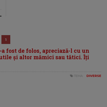
1
i-a fost de folos, apreciază-l cu un
tile și altor mămici sau tătici. Îți
TEMA:
DIVERSE