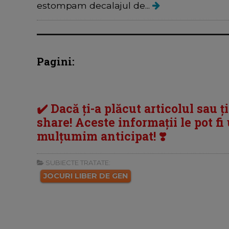
estompam decalajul de...
Pagini:
✔️ Dacă ți-a plăcut articolul sau ț
share! Aceste informații le pot fi u
mulțumim anticipat! ❣️
SUBIECTE TRATATE:
JOCURI LIBER DE GEN