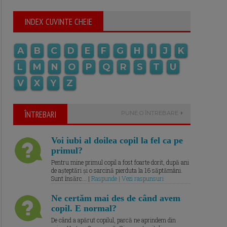
INDEX CUVINTE CHEIE
A
B
C
D
E
F
G
H
I
J
K
L
M
N
O
P
Q
R
S
T
U
V
X
Y
Z
ÎNTREBARI
PUNE O ÎNTREBARE
Voi iubi al doilea copil la fel ca pe
primul?
Pentru mine primul copil a fost foarte dorit, după ani
de așteptări și o sarcină pierduta la 16 săptămâni.
Sunt însărc... |
Raspunde | Vezi raspunsuri
Ne certăm mai des de când avem
copil. E normal?
De când a apărut copilul, parcă ne aprindem din