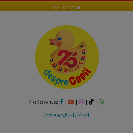
COMUNITATE
Follow us:
|
|
|
|
Intreabă I-MAMI