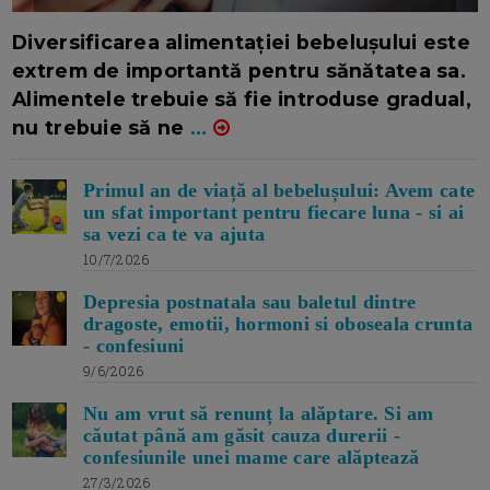
16/7/2026
AUTOR: EDITOR DC.
Diversificarea alimentației bebelușului este
extrem de importantă pentru sănătatea sa.
Alimentele trebuie să fie introduse gradual,
nu trebuie să ne
...
Primul an de viață al bebelușului: Avem cate
un sfat important pentru fiecare luna - si ai
sa vezi ca te va ajuta
10/7/2026
Depresia postnatala sau baletul dintre
dragoste, emotii, hormoni si oboseala crunta
- confesiuni
9/6/2026
Nu am vrut să renunț la alăptare. Si am
căutat până am găsit cauza durerii -
confesiunile unei mame care alăptează
27/3/2026