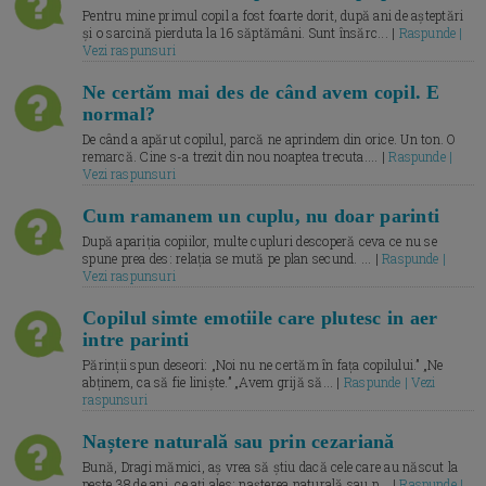
Pentru mine primul copil a fost foarte dorit, după ani de așteptări
și o sarcină pierduta la 16 săptămâni. Sunt însărc... |
Raspunde |
Vezi raspunsuri
Ne certăm mai des de când avem copil. E
normal?
De când a apărut copilul, parcă ne aprindem din orice. Un ton. O
remarcă. Cine s-a trezit din nou noaptea trecuta.... |
Raspunde |
Vezi raspunsuri
Cum ramanem un cuplu, nu doar parinti
După apariția copiilor, multe cupluri descoperă ceva ce nu se
spune prea des: relația se mută pe plan secund. ... |
Raspunde |
Vezi raspunsuri
Copilul simte emotiile care plutesc in aer
intre parinti
Părinții spun deseori: „Noi nu ne certăm în fața copilului.” „Ne
abținem, ca să fie liniște.” „Avem grijă să... |
Raspunde | Vezi
raspunsuri
Naștere naturală sau prin cezariană
Bună, Dragi mămici, aș vrea să știu dacă cele care au născut la
peste 38 de ani, ce ați ales: nașterea naturală sau p... |
Raspunde |