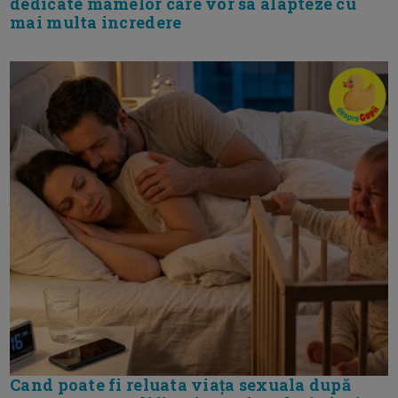
dedicate mamelor care vor sa alapteze cu
mai multa incredere
Cand poate fi reluata viața sexuala după