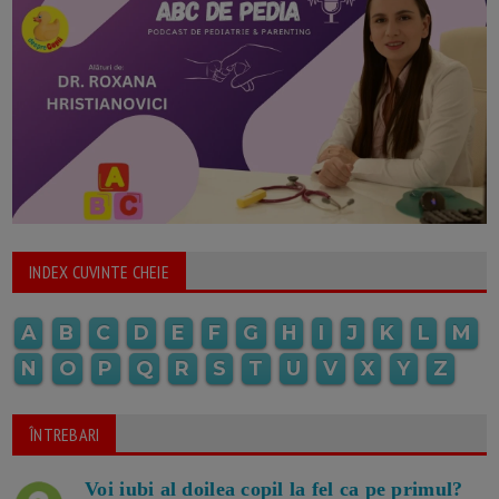
INDEX CUVINTE CHEIE
A
B
C
D
E
F
G
H
I
J
K
L
M
N
O
P
Q
R
S
T
U
V
X
Y
Z
ÎNTREBARI
Voi iubi al doilea copil la fel ca pe primul?