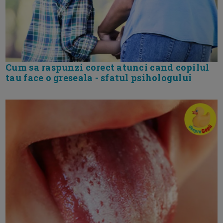
Cum sa raspunzi corect atunci cand copilul
tau face o greseala - sfatul psihologului