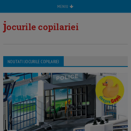
MENIU
j
ocurile copilariei
NOUTATI JOCURILE COPILARIEI