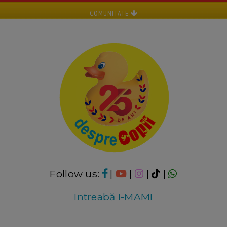
COMUNITATE
Follow us:
|
|
|
|
Intreabă I-MAMI