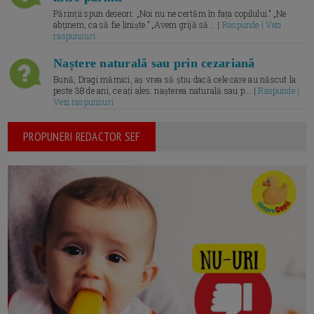
Părinții spun deseori: „Noi nu ne certăm în fața copilului.” „Ne
abținem, ca să fie liniște.” „Avem grijă să... |
Raspunde | Vezi
raspunsuri
Naștere naturală sau prin cezariană
Bună, Dragi mămici, aș vrea să știu dacă cele care au născut la
peste 38 de ani, ce ați ales: nașterea naturală sau p... |
Raspunde |
Vezi raspunsuri
PROPUNERI REDACTOR SEF