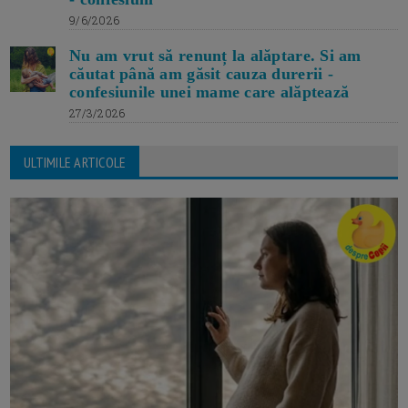
9/6/2026
Nu am vrut să renunț la alăptare. Si am
căutat până am găsit cauza durerii -
confesiunile unei mame care alăptează
27/3/2026
ULTIMILE ARTICOLE