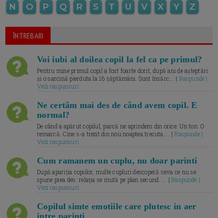
N
O
P
Q
R
S
T
U
V
X
Y
Z
ÎNTREBARI
Voi iubi al doilea copil la fel ca pe primul?
Pentru mine primul copil a fost foarte dorit, după ani de așteptări
și o sarcină pierduta la 16 săptămâni. Sunt însărc... |
Raspunde |
Vezi raspunsuri
Ne certăm mai des de când avem copil. E
normal?
De când a apărut copilul, parcă ne aprindem din orice. Un ton. O
remarcă. Cine s-a trezit din nou noaptea trecuta.... |
Raspunde |
Vezi raspunsuri
Cum ramanem un cuplu, nu doar parinti
După apariția copiilor, multe cupluri descoperă ceva ce nu se
spune prea des: relația se mută pe plan secund. ... |
Raspunde |
Vezi raspunsuri
Copilul simte emotiile care plutesc in aer
intre parinti