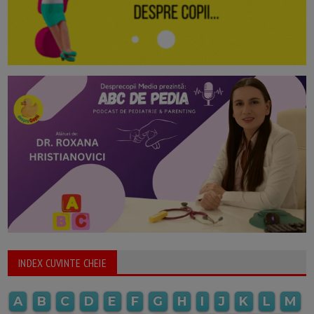
INDEX CUVINTE CHEIE
A
B
C
D
E
F
G
H
I
J
K
L
M