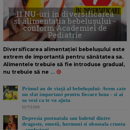
11 NU-uri in diversificarea
și alimentația bebelușului -
conform Academiei de
Pediatrie
16/7/2026
AUTOR: EDITOR DC.
Diversificarea alimentației bebelușului este
extrem de importantă pentru sănătatea sa.
Alimentele trebuie să fie introduse gradual,
nu trebuie să ne
...
Primul an de viață al bebelușului: Avem cate
un sfat important pentru fiecare luna - si ai
sa vezi ca te va ajuta
10/7/2026
Depresia postnatala sau baletul dintre
dragoste, emotii, hormoni si oboseala crunta
- confesiuni