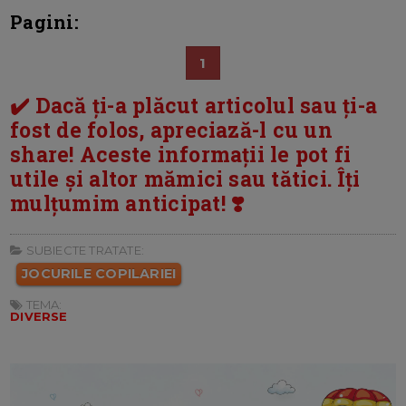
Pagini:
1
✔️ Dacă ți-a plăcut articolul sau ți-a
fost de folos, apreciază-l cu un
share! Aceste informații le pot fi
utile și altor mămici sau tătici. Îți
mulțumim anticipat! ❣️
SUBIECTE TRATATE:
JOCURILE COPILARIEI
TEMA:
DIVERSE