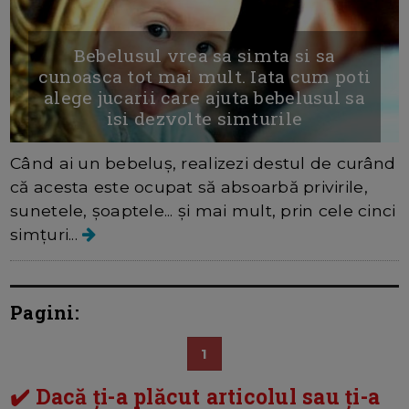
Bebelusul vrea sa simta si sa
cunoasca tot mai mult. Iata cum poti
alege jucarii care ajuta bebelusul sa
isi dezvolte simturile
Când ai un bebeluș, realizezi destul de curând
că acesta este ocupat să absoarbă privirile,
sunetele, șoaptele... și mai mult, prin cele cinci
simțuri...
Pagini:
1
✔️ Dacă ți-a plăcut articolul sau ți-a