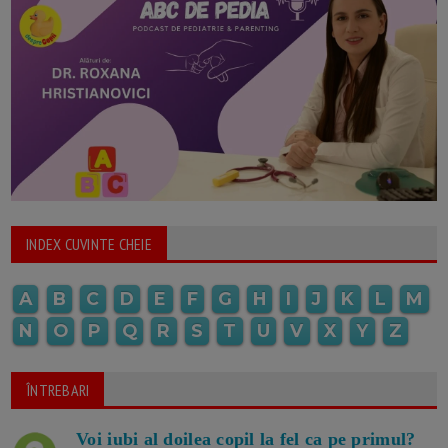
INDEX CUVINTE CHEIE
A
B
C
D
E
F
G
H
I
J
K
L
M
N
O
P
Q
R
S
T
U
V
X
Y
Z
ÎNTREBARI
Voi iubi al doilea copil la fel ca pe primul?