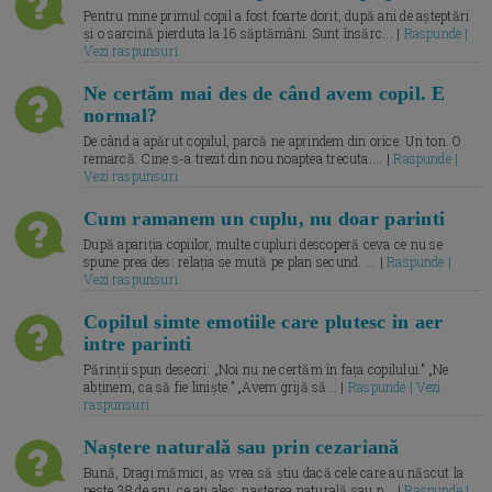
Pentru mine primul copil a fost foarte dorit, după ani de așteptări
și o sarcină pierduta la 16 săptămâni. Sunt însărc... |
Raspunde |
Vezi raspunsuri
Ne certăm mai des de când avem copil. E
normal?
De când a apărut copilul, parcă ne aprindem din orice. Un ton. O
remarcă. Cine s-a trezit din nou noaptea trecuta.... |
Raspunde |
Vezi raspunsuri
Cum ramanem un cuplu, nu doar parinti
După apariția copiilor, multe cupluri descoperă ceva ce nu se
spune prea des: relația se mută pe plan secund. ... |
Raspunde |
Vezi raspunsuri
Copilul simte emotiile care plutesc in aer
intre parinti
Părinții spun deseori: „Noi nu ne certăm în fața copilului.” „Ne
abținem, ca să fie liniște.” „Avem grijă să... |
Raspunde | Vezi
raspunsuri
Naștere naturală sau prin cezariană
Bună, Dragi mămici, aș vrea să știu dacă cele care au născut la
peste 38 de ani, ce ați ales: nașterea naturală sau p... |
Raspunde |