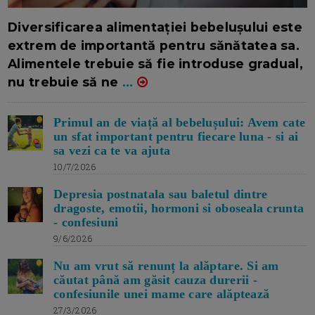
16/7/2026
AUTOR: EDITOR DC.
Diversificarea alimentației bebelușului este
extrem de importantă pentru sănătatea sa.
Alimentele trebuie să fie introduse gradual,
nu trebuie să ne
...
Primul an de viață al bebelușului: Avem cate
un sfat important pentru fiecare luna - si ai
sa vezi ca te va ajuta
10/7/2026
Depresia postnatala sau baletul dintre
dragoste, emotii, hormoni si oboseala crunta
- confesiuni
9/6/2026
Nu am vrut să renunț la alăptare. Si am
căutat până am găsit cauza durerii -
confesiunile unei mame care alăptează
27/3/2026