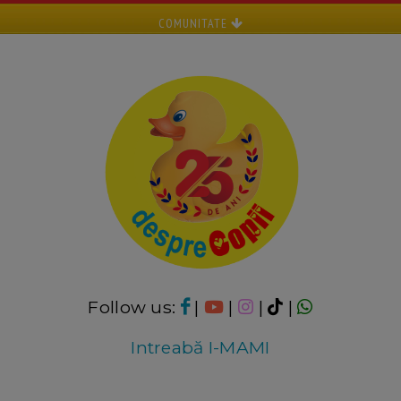
COMUNITATE
Follow us:
|
|
|
|
Intreabă I-MAMI