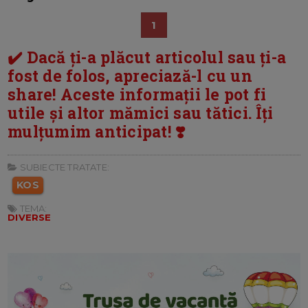
1
✔️ Dacă ți-a plăcut articolul sau ți-a
fost de folos, apreciază-l cu un
share! Aceste informații le pot fi
utile și altor mămici sau tătici. Îți
mulțumim anticipat! ❣️
SUBIECTE TRATATE:
KOS
TEMA:
DIVERSE