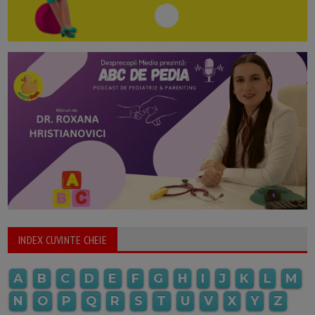
INDEX CUVINTE CHEIE
A
B
C
D
E
F
G
H
I
J
K
L
M
N
O
P
Q
R
S
T
U
V
X
Y
Z