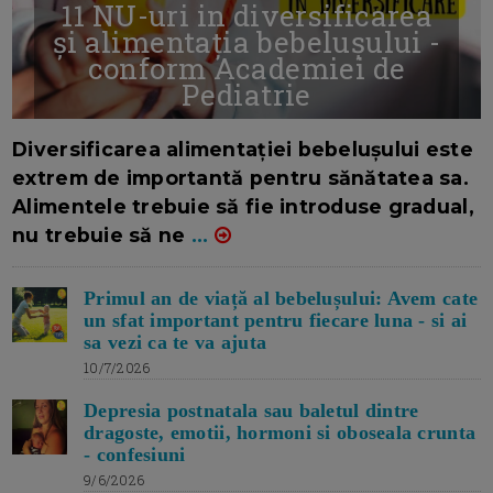
11 NU-uri in diversificarea
și alimentația bebelușului -
conform Academiei de
Pediatrie
16/7/2026
AUTOR: EDITOR DC.
Diversificarea alimentației bebelușului este
extrem de importantă pentru sănătatea sa.
Alimentele trebuie să fie introduse gradual,
nu trebuie să ne
...
Primul an de viață al bebelușului: Avem cate
un sfat important pentru fiecare luna - si ai
sa vezi ca te va ajuta
10/7/2026
Depresia postnatala sau baletul dintre
dragoste, emotii, hormoni si oboseala crunta
- confesiuni
9/6/2026