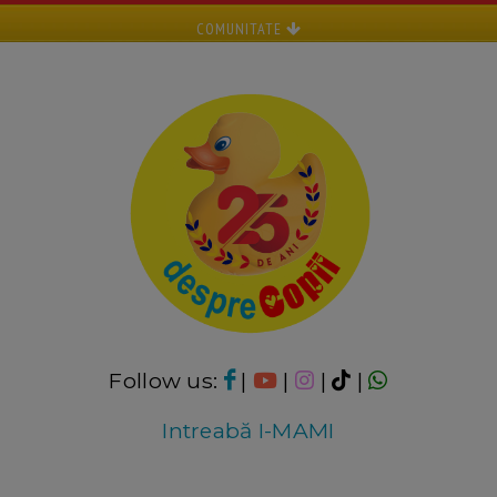
COMUNITATE
Follow us:
|
|
|
|
Intreabă I-MAMI