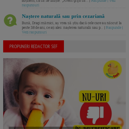
abținem, ca să fie liniște.” „Avem grijă să... |
Raspunde | Vezi
raspunsuri
Naștere naturală sau prin cezariană
Bună, Dragi mămici, aș vrea să știu dacă cele care au născut la
peste 38 de ani, ce ați ales: nașterea naturală sau p... |
Raspunde |
Vezi raspunsuri
PROPUNERI REDACTOR SEF