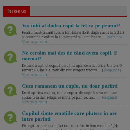
ÎNTREBARI
Voi iubi al doilea copil la fel ca pe primul?
Pentru mine primul copil a fost foarte dorit, după ani de așteptări
și o sarcină pierduta la 16 săptămâni. Sunt însărc... |
Raspunde |
Vezi raspunsuri
Ne certăm mai des de când avem copil. E
normal?
De când a apărut copilul, parcă ne aprindem din orice. Un ton. O
remarcă. Cine s-a trezit din nou noaptea trecuta.... |
Raspunde |
Vezi raspunsuri
Cum ramanem un cuplu, nu doar parinti
După apariția copiilor, multe cupluri descoperă ceva ce nu se
spune prea des: relația se mută pe plan secund. ... |
Raspunde |
Vezi raspunsuri
Copilul simte emotiile care plutesc in aer
intre parinti
Părinții spun deseori: „Noi nu ne certăm în fața copilului.” „Ne