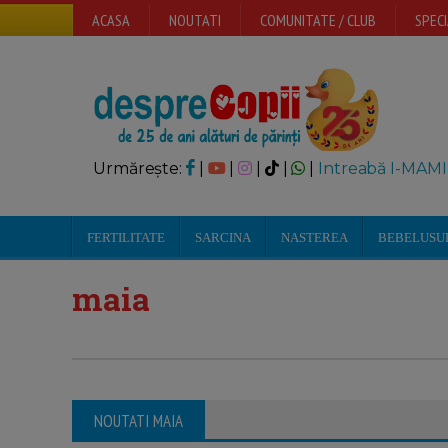
ACASA
NOUTATI
COMUNITATE / CLUB
SPECI
Urmărește:
|
|
|
|
|
Intreabă I-MAMI
FERTILITATE
SARCINA
NASTEREA
BEBELUSU
maia
NOUTATI MAIA