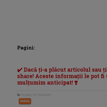
Pagini:
✔️ Dacă ți-a plăcut articolul sau ț
share! Aceste informații le pot fi u
mulțumim anticipat! ❣️
SUBIECTE TRATATE:
MAIA