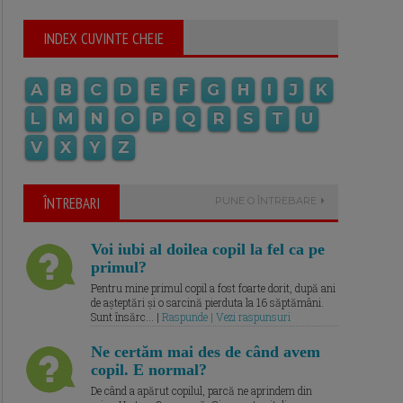
INDEX CUVINTE CHEIE
A
B
C
D
E
F
G
H
I
J
K
L
M
N
O
P
Q
R
S
T
U
V
X
Y
Z
ÎNTREBARI
PUNE O ÎNTREBARE
Voi iubi al doilea copil la fel ca pe
primul?
Pentru mine primul copil a fost foarte dorit, după ani
de așteptări și o sarcină pierduta la 16 săptămâni.
Sunt însărc... |
Raspunde | Vezi raspunsuri
Ne certăm mai des de când avem
copil. E normal?
De când a apărut copilul, parcă ne aprindem din