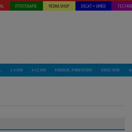
AL
FITOTERAPIE
VEDRA SHOP
USCAT + UMED
TESTARE
L
1-3 ANI
4-12 ANI
FAMILIE, PARENTING
EDUCATIE
S