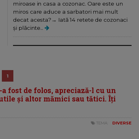
miroase in casa a cozonac. Oare este un
miros care aduce a sarbatori mai mult
decat acesta?→ Iată 14 retete de cozonaci
și plăcinte...
1
i-a fost de folos, apreciază-l cu un
tile și altor mămici sau tătici. Îți
TEMA:
DIVERSE