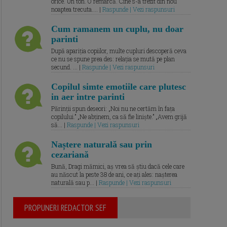
orice. Un ton. O remarcă. Cine s-a trezit din nou
noaptea trecuta.... |
Raspunde | Vezi raspunsuri
Cum ramanem un cuplu, nu doar
parinti
După apariția copiilor, multe cupluri descoperă ceva
ce nu se spune prea des: relația se mută pe plan
secund. ... |
Raspunde | Vezi raspunsuri
Copilul simte emotiile care plutesc
in aer intre parinti
Părinții spun deseori: „Noi nu ne certăm în fața
copilului.” „Ne abținem, ca să fie liniște.” „Avem grijă
să... |
Raspunde | Vezi raspunsuri
Naștere naturală sau prin
cezariană
Bună, Dragi mămici, aș vrea să știu dacă cele care
au născut la peste 38 de ani, ce ați ales: nașterea
naturală sau p... |
Raspunde | Vezi raspunsuri
PROPUNERI REDACTOR SEF