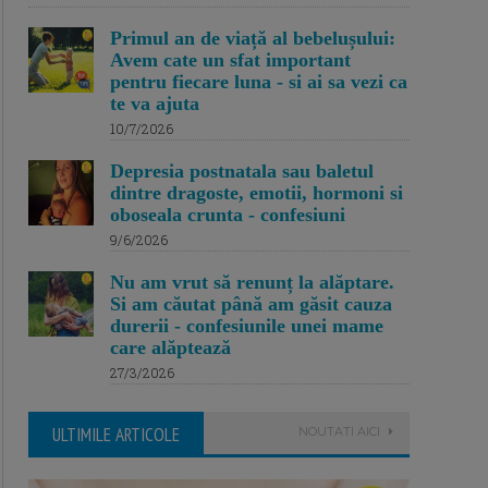
Primul an de viață al bebelușului:
Avem cate un sfat important
pentru fiecare luna - si ai sa vezi ca
te va ajuta
10/7/2026
Depresia postnatala sau baletul
dintre dragoste, emotii, hormoni si
oboseala crunta - confesiuni
9/6/2026
Nu am vrut să renunț la alăptare.
Si am căutat până am găsit cauza
durerii - confesiunile unei mame
care alăptează
27/3/2026
ULTIMILE ARTICOLE
NOUTATI AICI