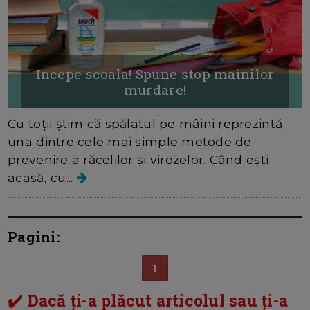
Incepe scoala! Spune stop mainilor
murdare!
Cu toții știm că spălatul pe mâini reprezintă
una dintre cele mai simple metode de
prevenire a răcelilor și virozelor. Când ești
acasă, cu...
Pagini:
1
✔️ Dacă ți-a plăcut articolul sau ți-a