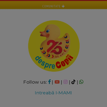
COMUNITATE
Follow us:
|
|
|
|
Intreabă I-MAMI