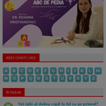
INDEX CUVINTE CHEIE
A
B
C
D
E
F
G
H
I
J
K
L
M
N
O
P
Q
R
S
T
U
V
X
Y
Z
ÎNTREBARI
Voi iubi al doilea copil la fel ca pe primul?