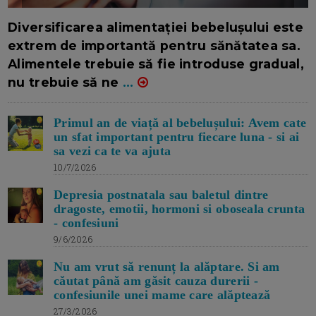
16/7/2026
AUTOR: EDITOR DC.
Diversificarea alimentației bebelușului este
extrem de importantă pentru sănătatea sa.
Alimentele trebuie să fie introduse gradual,
nu trebuie să ne
...
Primul an de viață al bebelușului: Avem cate
un sfat important pentru fiecare luna - si ai
sa vezi ca te va ajuta
10/7/2026
Depresia postnatala sau baletul dintre
dragoste, emotii, hormoni si oboseala crunta
- confesiuni
9/6/2026
Nu am vrut să renunț la alăptare. Si am
căutat până am găsit cauza durerii -
confesiunile unei mame care alăptează
27/3/2026