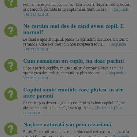
Pentru mine primul copil a fost foarte dorit, după ani de așteptări
și o sarcină pierduta la 16 săptămâni. Sunt însărc... |
Raspunde |
Vezi raspunsuri
Ne certăm mai des de când avem copil. E
normal?
De când a apărut copilul, parcă ne aprindem din orice. Un ton. O
remarcă. Cine s-a trezit din nou noaptea trecuta.... |
Raspunde |
Vezi raspunsuri
Cum ramanem un cuplu, nu doar parinti
După apariția copiilor, multe cupluri descoperă ceva ce nu se
spune prea des: relația se mută pe plan secund. ... |
Raspunde |
Vezi raspunsuri
Copilul simte emotiile care plutesc in aer
intre parinti
Părinții spun deseori: „Noi nu ne certăm în fața copilului.” „Ne
abținem, ca să fie liniște.” „Avem grijă să... |
Raspunde | Vezi
raspunsuri
Naștere naturală sau prin cezariană
Bună, Dragi mămici, aș vrea să știu dacă cele care au născut la
peste 38 de ani, ce ați ales: nașterea naturală sau p... |
Raspunde |