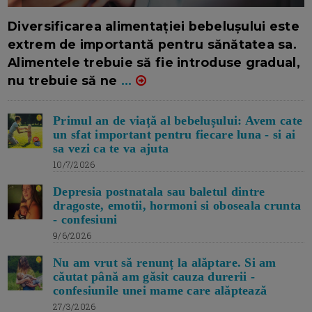
16/7/2026
AUTOR: EDITOR DC.
Diversificarea alimentației bebelușului este
extrem de importantă pentru sănătatea sa.
Alimentele trebuie să fie introduse gradual,
nu trebuie să ne
...
Primul an de viață al bebelușului: Avem cate
un sfat important pentru fiecare luna - si ai
sa vezi ca te va ajuta
10/7/2026
Depresia postnatala sau baletul dintre
dragoste, emotii, hormoni si oboseala crunta
- confesiuni
9/6/2026
Nu am vrut să renunț la alăptare. Si am
căutat până am găsit cauza durerii -
confesiunile unei mame care alăptează
27/3/2026