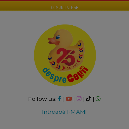
COMUNITATE
Follow us:
|
|
|
|
Intreabă I-MAMI