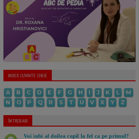
INDEX CUVINTE CHEIE
A
B
C
D
E
F
G
H
I
J
K
L
M
N
O
P
Q
R
S
T
U
V
X
Y
Z
ÎNTREBARI
Voi iubi al doilea copil la fel ca pe primul?