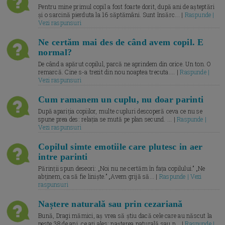
Pentru mine primul copil a fost foarte dorit, după ani de așteptări
și o sarcină pierduta la 16 săptămâni. Sunt însărc... |
Raspunde |
Vezi raspunsuri
Ne certăm mai des de când avem copil. E
normal?
De când a apărut copilul, parcă ne aprindem din orice. Un ton. O
remarcă. Cine s-a trezit din nou noaptea trecuta.... |
Raspunde |
Vezi raspunsuri
Cum ramanem un cuplu, nu doar parinti
După apariția copiilor, multe cupluri descoperă ceva ce nu se
spune prea des: relația se mută pe plan secund. ... |
Raspunde |
Vezi raspunsuri
Copilul simte emotiile care plutesc in aer
intre parinti
Părinții spun deseori: „Noi nu ne certăm în fața copilului.” „Ne
abținem, ca să fie liniște.” „Avem grijă să... |
Raspunde | Vezi
raspunsuri
Naștere naturală sau prin cezariană
Bună, Dragi mămici, aș vrea să știu dacă cele care au născut la
peste 38 de ani, ce ați ales: nașterea naturală sau p... |
Raspunde |