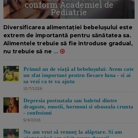
conform Academiei de
Pediatrie
16/7/2026
AUTOR: EDITOR DC.
Diversificarea alimentației bebelușului este
extrem de importantă pentru sănătatea sa.
Alimentele trebuie să fie introduse gradual,
nu trebuie să ne
...
Primul an de viață al bebelușului: Avem cate
un sfat important pentru fiecare luna - si ai
sa vezi ca te va ajuta
10/7/2026
Depresia postnatala sau baletul dintre
dragoste, emotii, hormoni si oboseala crunta
- confesiuni
9/6/2026
Nu am vrut să renunț la alăptare. Si am