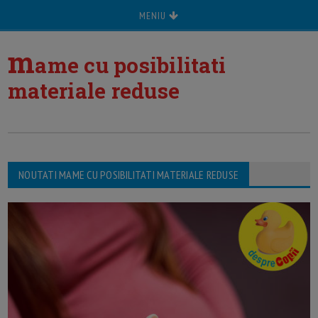
MENIU
m
ame cu posibilitati
materiale reduse
NOUTATI MAME CU POSIBILITATI MATERIALE REDUSE