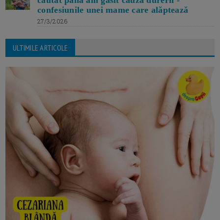
căutat până am găsit cauza durerii -
confesiunile unei mame care alăptează
27/3/2026
ULTIMILE ARTICOLE