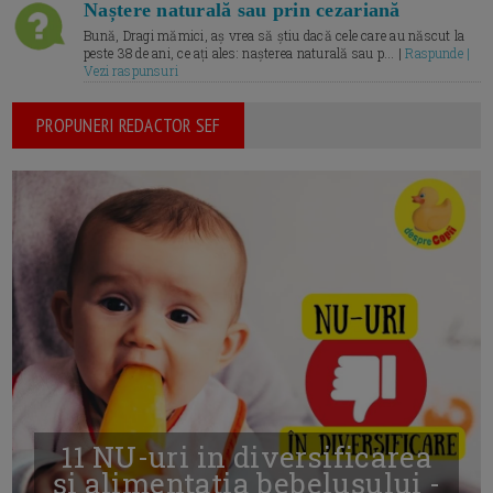
Naștere naturală sau prin cezariană
Bună, Dragi mămici, aș vrea să știu dacă cele care au născut la
peste 38 de ani, ce ați ales: nașterea naturală sau p... |
Raspunde |
Vezi raspunsuri
PROPUNERI REDACTOR SEF
11 NU-uri in diversificarea
și alimentația bebelușului -