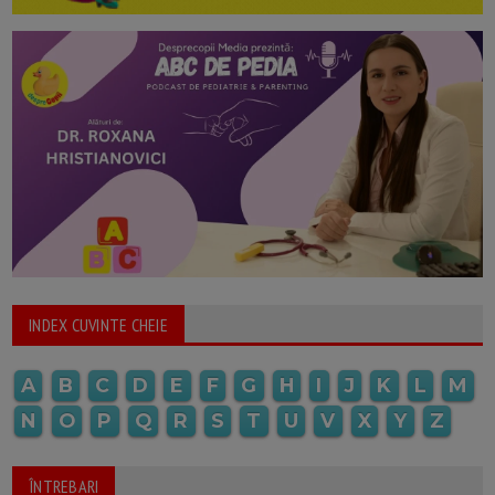
INDEX CUVINTE CHEIE
A
B
C
D
E
F
G
H
I
J
K
L
M
N
O
P
Q
R
S
T
U
V
X
Y
Z
ÎNTREBARI