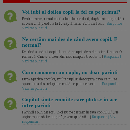
Voi iubi al doilea copil la fel ca pe primul?
Pentru mine primul copil a fost foarte dorit, după ani de așteptări
și o sarcină pierduta la 16 săptămâni. Sunt însărc... |
Raspunde |
Vezi raspunsuri
Ne certăm mai des de când avem copil. E
normal?
De când a apărut copilul, parcă ne aprindem din orice. Un ton. O
remarcă. Cine s-a trezit din nou noaptea trecuta.... |
Raspunde |
Vezi raspunsuri
Cum ramanem un cuplu, nu doar parinti
După apariția copiilor, multe cupluri descoperă ceva ce nu se
spune prea des: relația se mută pe plan secund. ... |
Raspunde |
Vezi raspunsuri
Copilul simte emotiile care plutesc in aer
intre parinti
Părinții spun deseori: „Noi nu ne certăm în fața copilului.” „Ne
abținem, ca să fie liniște.” „Avem grijă să... |
Raspunde | Vezi
raspunsuri