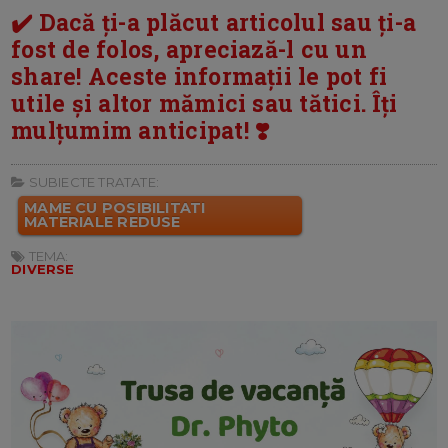
✔️ Dacă ți-a plăcut articolul sau ți-a
fost de folos, apreciază-l cu un
share! Aceste informații le pot fi
utile și altor mămici sau tătici. Îți
mulțumim anticipat! ❣️
SUBIECTE TRATATE:
MAME CU POSIBILITATI
MATERIALE REDUSE
TEMA:
DIVERSE