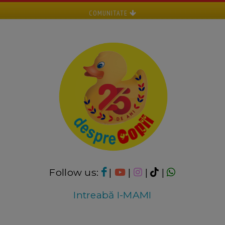
COMUNITATE
Follow us:
|
|
|
|
Intreabă I-MAMI