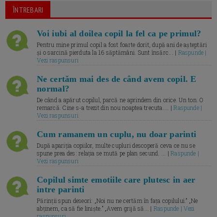
ÎNTREBARI
Voi iubi al doilea copil la fel ca pe primul?
Pentru mine primul copil a fost foarte dorit, după ani de așteptări
și o sarcină pierduta la 16 săptămâni. Sunt însărc... |
Raspunde |
Vezi raspunsuri
Ne certăm mai des de când avem copil. E
normal?
De când a apărut copilul, parcă ne aprindem din orice. Un ton. O
remarcă. Cine s-a trezit din nou noaptea trecuta.... |
Raspunde |
Vezi raspunsuri
Cum ramanem un cuplu, nu doar parinti
După apariția copiilor, multe cupluri descoperă ceva ce nu se
spune prea des: relația se mută pe plan secund. ... |
Raspunde |
Vezi raspunsuri
Copilul simte emotiile care plutesc in aer
intre parinti
Părinții spun deseori: „Noi nu ne certăm în fața copilului.” „Ne
abținem, ca să fie liniște.” „Avem grijă să... |
Raspunde | Vezi
raspunsuri