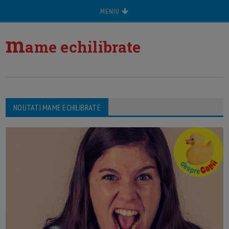
MENIU
m
ame echilibrate
NOUTATI MAME ECHILIBRATE