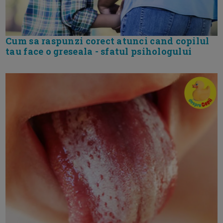
Cum sa raspunzi corect atunci cand copilul
tau face o greseala - sfatul psihologului