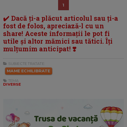
1
✔️ Dacă ți-a plăcut articolul sau ți-a
fost de folos, apreciază-l cu un
share! Aceste informații le pot fi
utile și altor mămici sau tătici. Îți
mulțumim anticipat! ❣️
SUBIECTE TRATATE:
MAME ECHILIBRATE
TEMA:
DIVERSE