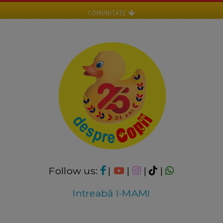
COMUNITATE
Follow us:
|
|
|
|
Intreabă I-MAMI