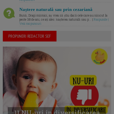
Naștere naturală sau prin cezariană
Bună, Dragi mămici, aș vrea să știu dacă cele care au născut la
peste 38 de ani, ce ați ales: nașterea naturală sau p... |
Raspunde |
Vezi raspunsuri
PROPUNERI REDACTOR SEF
11 NU-uri in diversificarea