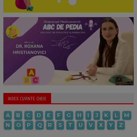
INDEX CUVINTE CHEIE
A
B
C
D
E
F
G
H
I
J
K
L
M
N
O
P
Q
R
S
T
U
V
X
Y
Z