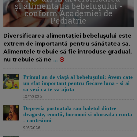
și alimentația bebelușului -
conform Academiei de
Pediatrie
16/7/2026
AUTOR: EDITOR DC.
Diversificarea alimentației bebelușului este
extrem de importantă pentru sănătatea sa.
Alimentele trebuie să fie introduse gradual,
nu trebuie să ne
...
Primul an de viață al bebelușului: Avem cate
un sfat important pentru fiecare luna - si ai
sa vezi ca te va ajuta
10/7/2026
Depresia postnatala sau baletul dintre
dragoste, emotii, hormoni si oboseala crunta
- confesiuni
9/6/2026