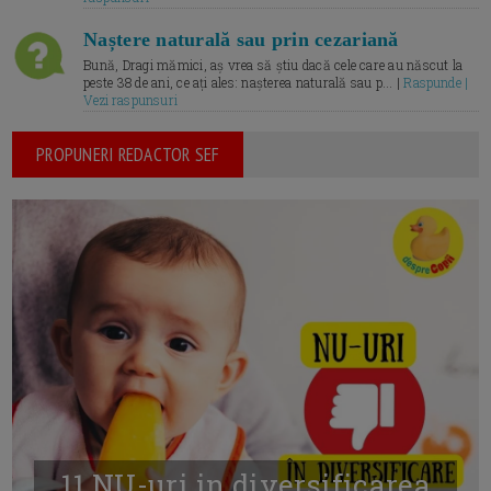
Naștere naturală sau prin cezariană
Bună, Dragi mămici, aș vrea să știu dacă cele care au născut la
peste 38 de ani, ce ați ales: nașterea naturală sau p... |
Raspunde |
Vezi raspunsuri
PROPUNERI REDACTOR SEF
11 NU-uri in diversificarea