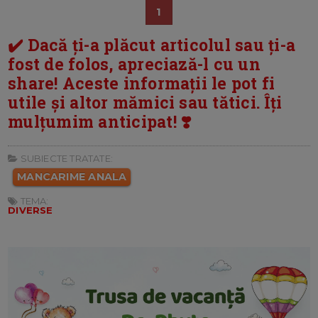
1
✔️ Dacă ți-a plăcut articolul sau ți-a
fost de folos, apreciază-l cu un
share! Aceste informații le pot fi
utile și altor mămici sau tătici. Îți
mulțumim anticipat! ❣️
SUBIECTE TRATATE:
MANCARIME ANALA
TEMA:
DIVERSE