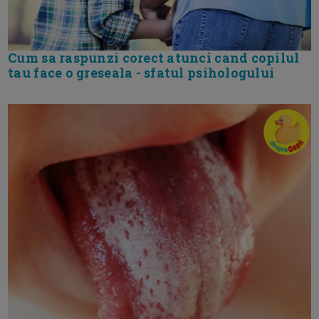
Cum sa raspunzi corect atunci cand copilul
tau face o greseala - sfatul psihologului