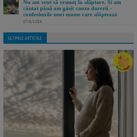
Nu am vrut să renunț la alăptare. Si am
căutat până am găsit cauza durerii -
confesiunile unei mame care alăptează
27/3/2026
ULTIMILE ARTICOLE