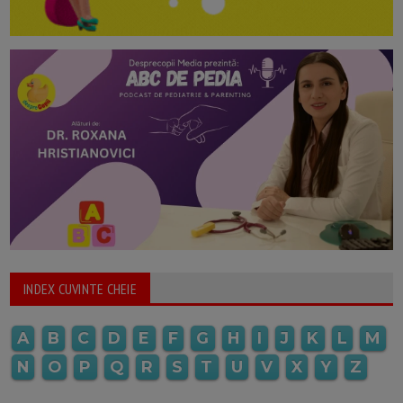
INDEX CUVINTE CHEIE
A
B
C
D
E
F
G
H
I
J
K
L
M
N
O
P
Q
R
S
T
U
V
X
Y
Z