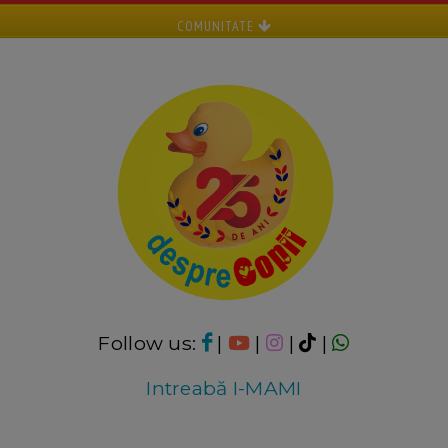
COMUNITATE
Follow us:
|
|
|
|
Intreabă I-MAMI