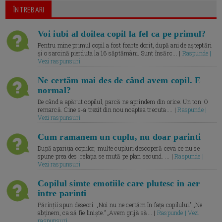
ÎNTREBARI
Voi iubi al doilea copil la fel ca pe primul?
Pentru mine primul copil a fost foarte dorit, după ani de așteptări
și o sarcină pierduta la 16 săptămâni. Sunt însărc... |
Raspunde |
Vezi raspunsuri
Ne certăm mai des de când avem copil. E
normal?
De când a apărut copilul, parcă ne aprindem din orice. Un ton. O
remarcă. Cine s-a trezit din nou noaptea trecuta.... |
Raspunde |
Vezi raspunsuri
Cum ramanem un cuplu, nu doar parinti
După apariția copiilor, multe cupluri descoperă ceva ce nu se
spune prea des: relația se mută pe plan secund. ... |
Raspunde |
Vezi raspunsuri
Copilul simte emotiile care plutesc in aer
intre parinti
Părinții spun deseori: „Noi nu ne certăm în fața copilului.” „Ne
abținem, ca să fie liniște.” „Avem grijă să... |
Raspunde | Vezi
raspunsuri