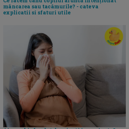
Ce facem când copilul aruncă intenționat
mâncarea sau tacâmurile? - cateva
explicatii si sfaturi utile