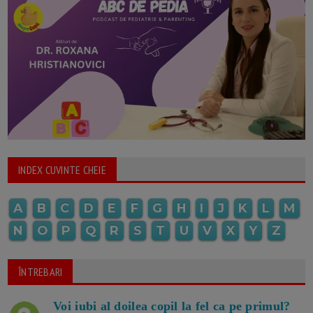
INDEX CUVINTE CHEIE
A
B
C
D
E
F
G
H
I
J
K
L
M
N
O
P
Q
R
S
T
U
V
X
Y
Z
ÎNTREBARI
Voi iubi al doilea copil la fel ca pe primul?