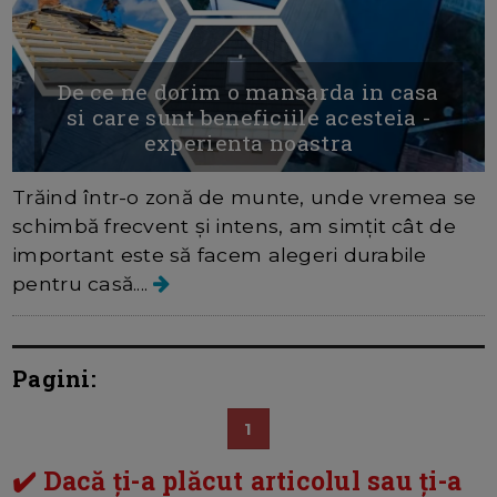
De ce ne dorim o mansarda in casa
si care sunt beneficiile acesteia -
experienta noastra
Trăind într-o zonă de munte, unde vremea se
schimbă frecvent și intens, am simțit cât de
important este să facem alegeri durabile
pentru casă....
Pagini:
1
✔️ Dacă ți-a plăcut articolul sau ți-a