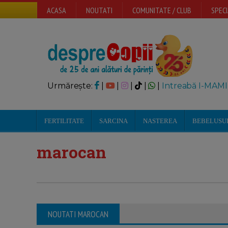
ACASA
NOUTATI
COMUNITATE / CLUB
SPECI
Urmărește:
|
|
|
|
|
Intreabă I-MAMI
FERTILITATE
SARCINA
NASTEREA
BEBELUSU
marocan
NOUTATI MAROCAN