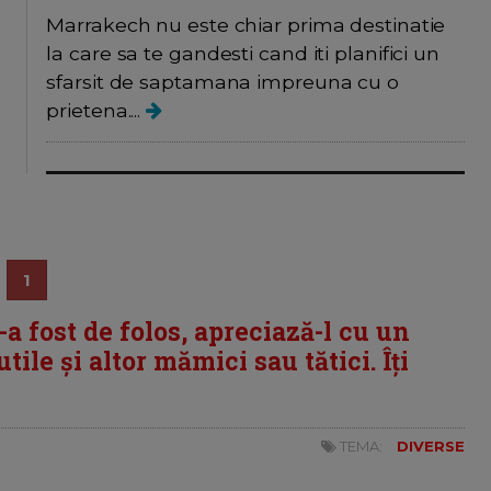
Marrakech nu este chiar prima destinatie
la care sa te gandesti cand iti planifici un
sfarsit de saptamana impreuna cu o
prietena....
1
i-a fost de folos, apreciază-l cu un
tile și altor mămici sau tătici. Îți
TEMA:
DIVERSE