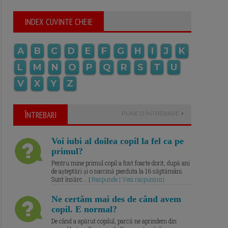
INDEX CUVINTE CHEIE
A
B
C
D
E
F
G
H
I
J
K
L
M
N
O
P
Q
R
S
T
U
V
X
Y
Z
ÎNTREBARI
PUNE O ÎNTREBARE
Voi iubi al doilea copil la fel ca pe
primul?
Pentru mine primul copil a fost foarte dorit, după ani
de așteptări și o sarcină pierduta la 16 săptămâni.
Sunt însărc... |
Raspunde | Vezi raspunsuri
Ne certăm mai des de când avem
copil. E normal?
De când a apărut copilul, parcă ne aprindem din