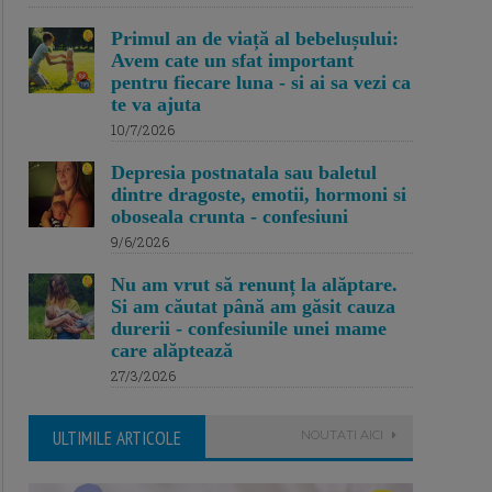
Primul an de viață al bebelușului:
Avem cate un sfat important
pentru fiecare luna - si ai sa vezi ca
te va ajuta
10/7/2026
Depresia postnatala sau baletul
dintre dragoste, emotii, hormoni si
oboseala crunta - confesiuni
9/6/2026
Nu am vrut să renunț la alăptare.
Si am căutat până am găsit cauza
durerii - confesiunile unei mame
care alăptează
27/3/2026
ULTIMILE ARTICOLE
NOUTATI AICI