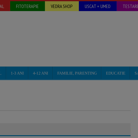
AL
FITOTERAPIE
VEDRA SHOP
USCAT + UMED
TESTARE
L
1-3 ANI
4-12 ANI
FAMILIE, PARENTING
EDUCATIE
S