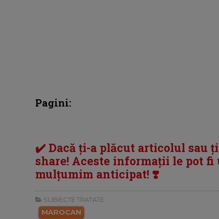
Pagini:
✔️ Dacă ți-a plăcut articolul sau ț
share! Aceste informații le pot fi u
mulțumim anticipat! ❣️
SUBIECTE TRATATE:
MAROCAN