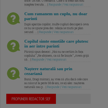
orice. Un ton. O remarcă. Cine s-a trezit din nou
noaptea trecuta.... |
Raspunde | Vezi raspunsuri
Cum ramanem un cuplu, nu doar
parinti
După apariția copiilor, multe cupluri descoperă ceva
ce nu se spune prea des: relația se mută pe plan
secund. ... |
Raspunde | Vezi raspunsuri
Copilul simte emotiile care plutesc
in aer intre parinti
Părinții spun deseori: „Noi nu ne certăm în fața
copilului.” „Ne abținem, ca să fie liniște.” „Avem grijă
să... |
Raspunde | Vezi raspunsuri
Naștere naturală sau prin
cezariană
Bună, Dragi mămici, aș vrea să știu dacă cele care
au născut la peste 38 de ani, ce ați ales: nașterea
naturală sau p... |
Raspunde | Vezi raspunsuri
PROPUNERI REDACTOR SEF