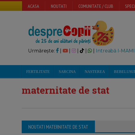
ACASA
NOUTATI
COMUNITATE / CLUB
SPECI
Urmărește:
|
|
|
|
|
Intreabă I-MAMI
FERTILITATE
SARCINA
NASTEREA
BEBELUSU
maternitate de stat
NOUTATI MATERNITATE DE STAT