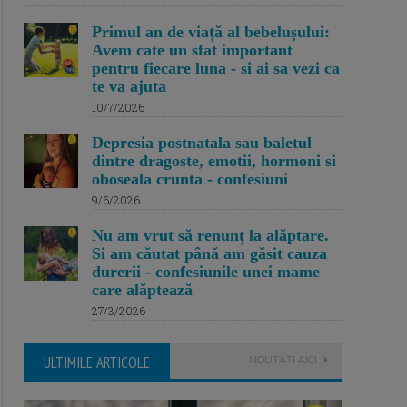
Primul an de viață al bebelușului:
Avem cate un sfat important
pentru fiecare luna - si ai sa vezi ca
te va ajuta
10/7/2026
Depresia postnatala sau baletul
dintre dragoste, emotii, hormoni si
oboseala crunta - confesiuni
9/6/2026
Nu am vrut să renunț la alăptare.
Si am căutat până am găsit cauza
durerii - confesiunile unei mame
care alăptează
27/3/2026
ULTIMILE ARTICOLE
NOUTATI AICI