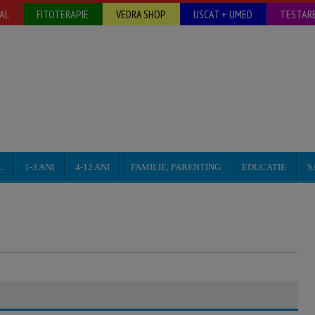
AL
FITOTERAPIE
VEDRA SHOP
USCAT + UMED
TESTARE
L
1-3 ANI
4-12 ANI
FAMILIE, PARENTING
EDUCATIE
S