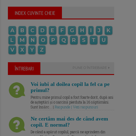
INDEX CUVINTE CHEIE
A
B
C
D
E
F
G
H
I
J
K
L
M
N
O
P
Q
R
S
T
U
V
X
Y
Z
ÎNTREBARI
PUNE O ÎNTREBARE
Voi iubi al doilea copil la fel ca pe
primul?
Pentru mine primul copil a fost foarte dorit, după ani
de așteptări și o sarcină pierduta la 16 săptămâni.
Sunt însărc... |
Raspunde | Vezi raspunsuri
Ne certăm mai des de când avem
copil. E normal?
De când a apărut copilul, parcă ne aprindem din