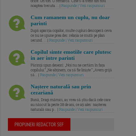
orice. Un ton. O remarcă. Cine s-a trezit din nou
noaptea trecuta.... |
Raspunde | Vezi raspunsuri
Cum ramanem un cuplu, nu doar
parinti
După apariția copiilor, multe cupluri descoperă ceva
ce nu se spune prea des: relația se mută pe plan
secund. ... |
Raspunde | Vezi raspunsuri
Copilul simte emotiile care plutesc
in aer intre parinti
Părinții spun deseori: „Noi nu ne certăm în fața
copilului.” „Ne abținem, ca să fie liniște.” „Avem grijă
să... |
Raspunde | Vezi raspunsuri
Naștere naturală sau prin
cezariană
Bună, Dragi mămici, aș vrea să știu dacă cele care
au născut la peste 38 de ani, ce ați ales: nașterea
naturală sau p... |
Raspunde | Vezi raspunsuri
PROPUNERI REDACTOR SEF