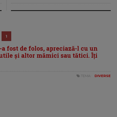
1
i-a fost de folos, apreciază-l cu un
tile și altor mămici sau tătici. Îți
TEMA:
DIVERSE